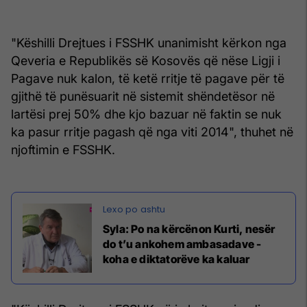
"Këshilli Drejtues i FSSHK unanimisht kërkon nga
Qeveria e Republikës së Kosovës që nëse Ligji i
Pagave nuk kalon, të ketë rritje të pagave për të
gjithë të punësuarit në sistemit shëndetësor në
lartësi prej 50% dhe kjo bazuar në faktin se nuk
ka pasur rritje pagash që nga viti 2014", thuhet në
njoftimin e FSSHK.
Syla: Po na kërcënon Kurti, nesër
do t’u ankohem ambasadave -
koha e diktatorëve ka kaluar