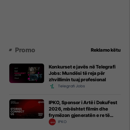
Promo
Reklamo këtu
Konkurset e javës në Telegrafi
Jobs: Mundësi të reja për
zhvillimin tuaj profesional
Telegrafi Jobs
IPKO, Sponsor i Artë i DokuFest
2026, mbështet filmin dhe
frymëzon gjeneratën e re të
krijuesve
IPKO