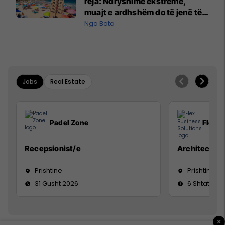
reja: Ndryshime ekstreme,
muajt e ardhshëm do të jenë të
pazakontë
Nga Bota
Jobs
Real Estate
Padel Zone
Flex B
Recepsionist/e
Architect
Prishtine
Prishtinë
31 Gusht 2026
6 Shtator 2
×