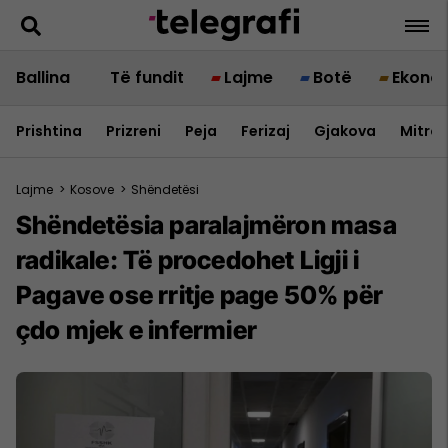
Ballina
Të fundit
Lajme
Botë
Ekono
Prishtina
Prizreni
Peja
Ferizaj
Gjakova
Mitrov
Lajme
>
Kosove
>
Shëndetësi
Shëndetësia paralajmëron masa
radikale: Të procedohet Ligji i
Pagave ose rritje page 50% për
çdo mjek e infermier