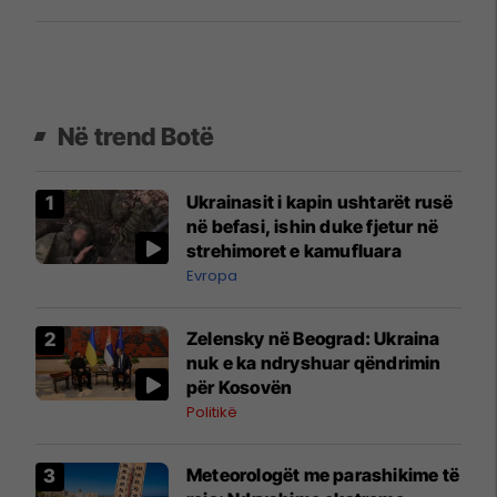
Në trend Botë
Ukrainasit i kapin ushtarët rusë
në befasi, ishin duke fjetur në
strehimoret e kamufluara
Evropa
Zelensky në Beograd: Ukraina
nuk e ka ndryshuar qëndrimin
për Kosovën
Politikë
Meteorologët me parashikime të