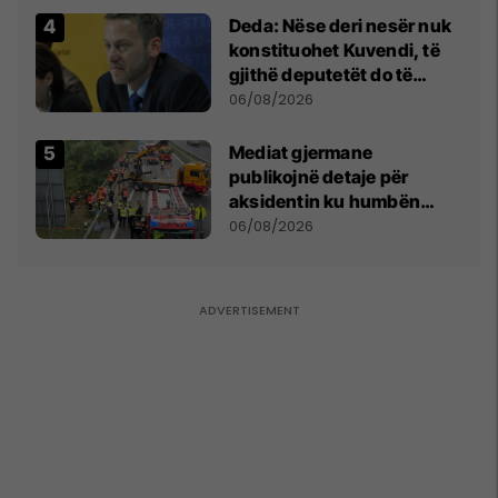
Deda: Nëse deri nesër nuk
konstituohet Kuvendi, të
gjithë deputetët do të
bëjnë shkelje të rëndë
06/08/2026
kushtetuese
Mediat gjermane
publikojnë detaje për
aksidentin ku humbën
jetën tre mërgimtarë nga
06/08/2026
Komogllava e Ferizajt