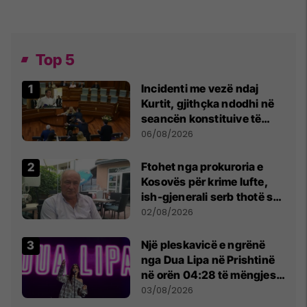
Top 5
Incidenti me vezë ndaj
Kurtit, gjithçka ndodhi në
seancën konstituive të
Kuvendit
06/08/2026
Ftohet nga prokuroria e
Kosovës për krime lufte,
ish-gjenerali serb thotë se
dikush e tradhtoi në
02/08/2026
Beograd
Një pleskavicë e ngrënë
nga Dua Lipa në Prishtinë
në orën 04:28 të mëngjesit
- dhe bota digjitale serbe
03/08/2026
shpall gjendjen e luftës