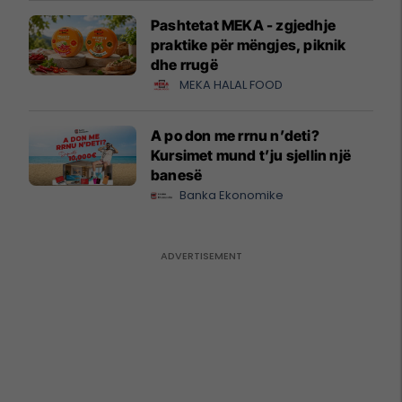
Pashtetat MEKA - zgjedhje
praktike për mëngjes, piknik
dhe rrugë
MEKA HALAL FOOD
A po don me rrnu n’deti?
Kursimet mund t’ju sjellin një
banesë
Banka Ekonomike