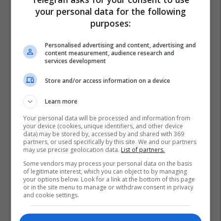
your personal data for the following
purposes:
Personalised advertising and content, advertising and
content measurement, audience research and
services development
Store and/or access information on a device
Learn more
Your personal data will be processed and information from
your device (cookies, unique identifiers, and other device
data) may be stored by, accessed by and shared with 369
partners, or used specifically by this site. We and our partners
may use precise geolocation data.
List of partners.
Some vendors may process your personal data on the basis
of legitimate interest, which you can object to by managing
your options below. Look for a link at the bottom of this page
Shëndetësia Në Kosovë
Greva Në Qkuk
Fsshk
or in the site menu to manage or withdraw consent in privacy
and cookie settings.