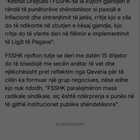
"Këshilli Drejtues i FSSHK-së ia kujton gjendjen e
rëndë të punëtorëve shëndetësor si pasojë e
inflacionit dhe shtrenjtimit të jetës, rritje kjo e cila
do të ndikonte në zbutjen e kësaj gjendje, kjo
rritje do të vlente deri në fillimin e implementimit
të Ligjit të Pagave".
FSSHK njofton tutje se deri me datën 15 dhjetor
do të bisedojë me secilin anëtar të vet dhe
njëkohësisht pret reflektim nga Qeveria për të
cilën ka formuar një grup negociues, nëse edhe
kjo nuk ndodh, "FSSHK paralajmëron masa
radikale sindikale, siç është ndërprerja e punës në
të gjithë institucionet publike shëndetësore".