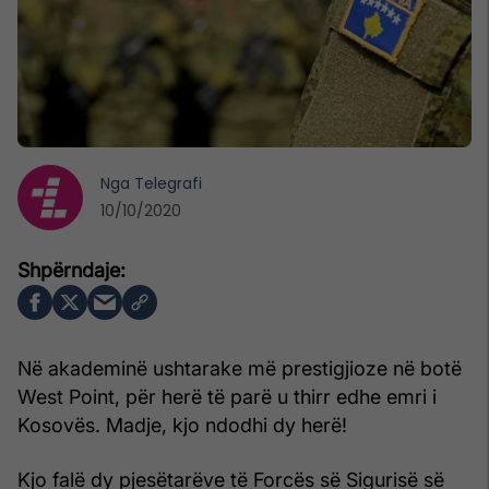
Nga
Telegrafi
10/10/2020
Në akademinë ushtarake më prestigjioze në botë
West Point, për herë të parë u thirr edhe emri i
Kosovës. Madje, kjo ndodhi dy herë!
Kjo falë dy pjesëtarëve të Forcës së Sigurisë së