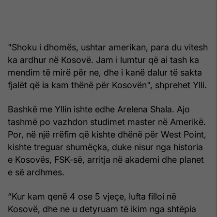
"Shoku i dhomës, ushtar amerikan, para du vitesh
ka ardhur në Kosovë. Jam i lumtur që ai tash ka
mendim të mirë për ne, dhe i kanë dalur të sakta
fjalët që ia kam thënë për Kosovën", shprehet Ylli.
Bashkë me Yllin ishte edhe Arelena Shala. Ajo
tashmë po vazhdon studimet master në Amerikë.
Por, në një rrëfim që kishte dhënë për West Point,
kishte treguar shumëçka, duke nisur nga historia
e Kosovës, FSK-së, arritja në akademi dhe planet
e së ardhmes.
“Kur kam qenë 4 ose 5 vjeçe, lufta filloi në
Kosovë, dhe ne u detyruam të ikim nga shtëpia