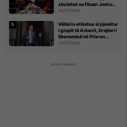
zbulohet sa fituan Joshua
e Prenga
26/07/2026
Vëllai iu etiketua si pjesëtar
i grupit të Arkanit, Drejtori i
Ekonomisë në Prizren
mohon pretendimet
24/07/2026