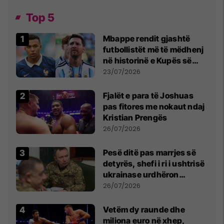
Top 5
Mbappe rendit gjashtë
futbollistët më të mëdhenj
në historinë e Kupës së
Botës, Messi mbetet i dyti
23/07/2026
Fjalët e para të Joshuas
pas fitores me nokaut ndaj
Kristian Prengës
26/07/2026
Pesë ditë pas marrjes së
detyrës, shefi i ri i ushtrisë
ukrainase urdhëron
kontroll të madh
26/07/2026
Vetëm dy raunde dhe
miliona euro në xhep,