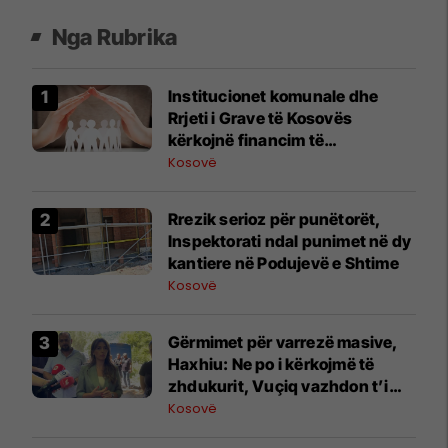
Nga Rubrika
Institucionet komunale dhe
Rrjeti i Grave të Kosovës
kërkojnë financim të
qëndrueshëm për shërbimet
Kosovë
sociale
Rrezik serioz për punëtorët,
Inspektorati ndal punimet në dy
kantiere në Podujevë e Shtime
Kosovë
Gërmimet për varrezë masive, ​
Haxhiu: Ne po i kërkojmë të
zhdukurit, Vuçiq vazhdon t’i
mohojë krimet
Kosovë