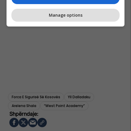
Manage options
Forca E Sigurisë Së Kosovës
Yll Dalladaku
Arelena Shala
“west Point Academy”