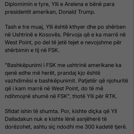
Diplomimin e tyre, Ylli e Arelena e bënë para
presidentit amerikan, Donald Trump.
Tash e tre muaj, Ylli është kthyer dhe po shërben
në Ushtrinë e Kosovës. Përvoja që e ka marrë në
West Point, po del të jetë tejet e nevojshme për
shërbimin e tij në FSK.
"Bashkëpunimi i FSK me ushtrinë amerikane ka
qenë edhe më herët, prandaj kjo është
vazhdimësi e bashkëpunimit. Patjetër që njohuritë
që i kam marrë në West Point, do të më
ndihmojnë shumë në FSK", thotë Ylli për RTK.
Sfidat ishin të shumta. Por, kishte diçka që Yll
Dalladakun nuk e kishte lënë asnjëherë të
dorëzohet, ashtu siç ndodhi me 300 kadetë tjerë.