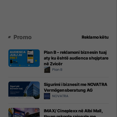
Promo
Reklamo këtu
Plan B – reklamoni biznesin tuaj
aty ku është audienca shqiptare
në Zvicër
Plan B
Sigurimi i biznesit me NOVATRA
Vermögensberatung AG
NOVATRA
IMAX/ Cineplexx në Albi Mall,
thyen rekorde rajonale me