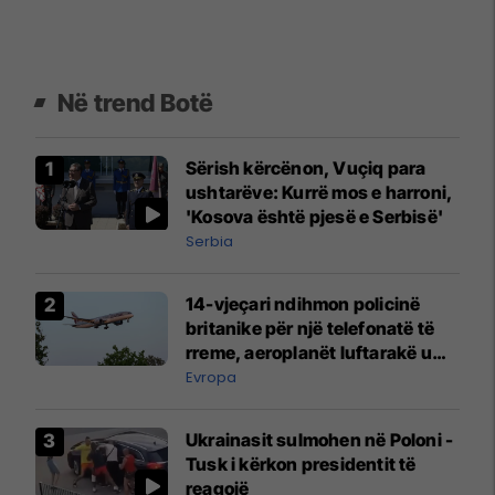
Në trend Botë
Sërish kërcënon, Vuçiq para
ushtarëve: Kurrë mos e harroni,
'Kosova është pjesë e Serbisë'
Serbia
14-vjeçari ndihmon policinë
britanike për një telefonatë të
rreme, aeroplanët luftarakë u
ngritën në ajër për të
Evropa
interceptuar fluturaken e Qatar
Airways që po shkonte drejt
Ukrainasit sulmohen në Poloni -
Mançesterit
Tusk i kërkon presidentit të
reagojë