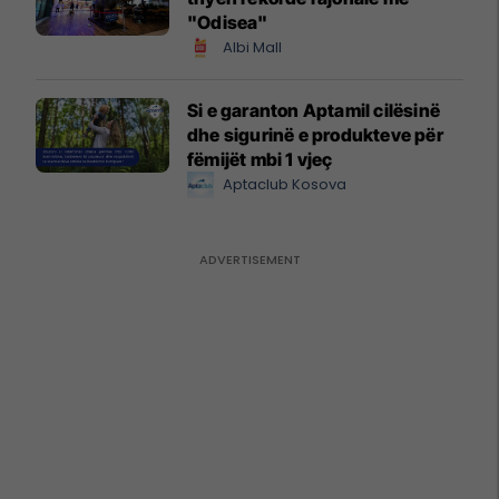
"Odisea"
Albi Mall
Si e garanton Aptamil cilësinë
dhe sigurinë e produkteve për
fëmijët mbi 1 vjeç
Aptaclub Kosova