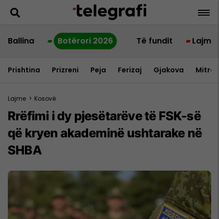
Ballina
Botërori 2026
Të fundit
Lajme
Prishtina
Prizreni
Peja
Ferizaj
Gjakova
Mitrov
Lajme
>
Kosovë
Rrëfimi i dy pjesëtarëve të FSK-së
që kryen akademinë ushtarake në
SHBA