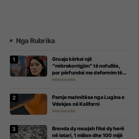
Nga Rubrika
Gruaja kërkoi një
“mikrokorrigjim” të nofullës,
por përfundoi me deformim të
madh të fytyrës
Interesante
Pamje mahnitëse nga Lugina e
Vdekjes në Kaliforni
Interesante
Brenda dy muajsh fitoi dy herë
në lotari, 1 milion dhe 100 mijë