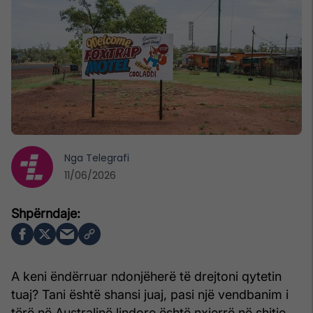
Nga
Telegrafi
11/06/2026
A keni ëndërruar ndonjëherë të drejtoni qytetin
tuaj? Tani është shansi juaj, pasi një vendbanim i
tërë në Australinë lindore është nxjerrë në shitje