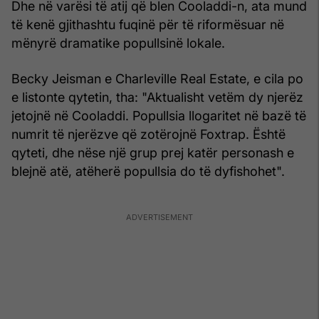
Dhe në varësi të atij që blen Cooladdi-n, ata mund
të kenë gjithashtu fuqinë për të riformësuar në
mënyrë dramatike popullsinë lokale.
Becky Jeisman e Charleville Real Estate, e cila po
e listonte qytetin, tha: "Aktualisht vetëm dy njerëz
jetojnë në Cooladdi. Popullsia llogaritet në bazë të
numrit të njerëzve që zotërojnë Foxtrap. Është
qyteti, dhe nëse një grup prej katër personash e
blejnë atë, atëherë popullsia do të dyfishohet".