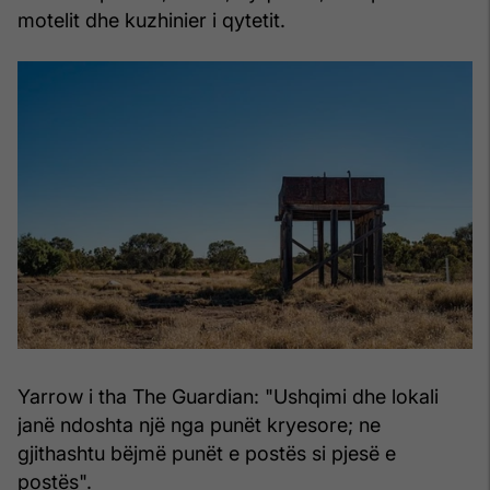
motelit dhe kuzhinier i qytetit.
Yarrow i tha The Guardian: "Ushqimi dhe lokali
janë ndoshta një nga punët kryesore; ne
gjithashtu bëjmë punët e postës si pjesë e
postës".