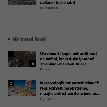
dollarë - burri habit
Interesante
Në trend Botë
Ukrainasit i kapin ushtarët rusë
në befasi, ishin duke fjetur në
strehimoret e kamufluara
Evropa
Meteorologët me parashikime të
reja: Ndryshime ekstreme,
muajt e ardhshëm do të jenë të
pazakontë
Nga Bota