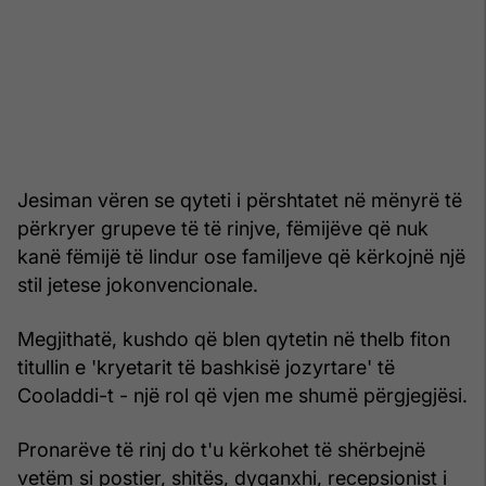
Jesiman vëren se qyteti i përshtatet në mënyrë të
përkryer grupeve të të rinjve, fëmijëve që nuk
kanë fëmijë të lindur ose familjeve që kërkojnë një
stil jetese jokonvencionale.
Megjithatë, kushdo që blen qytetin në thelb fiton
titullin e 'kryetarit të bashkisë jozyrtare' të
Cooladdi-t - një rol që vjen me shumë përgjegjësi.
Pronarëve të rinj do t'u kërkohet të shërbejnë
vetëm si postier, shitës, dyqanxhi, recepsionist i