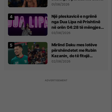
anti-shqiptare nga
01/08/2026
tribunat
Një pleskavicë e ngrënë
nga Dua Lipa në Prishtinë
në orën 04:28 të mëngjesit
- dhe bota digjitale serbe
03/08/2026
shpall gjendjen e luftës
Mirlind Daku mes lotëve
përshëndetet me Rubin
Kazanin, do të fitojë
miliona te Spartak Moska
02/08/2026