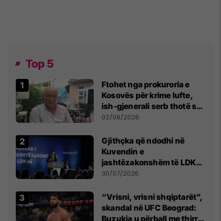
Top 5
Ftohet nga prokuroria e
Kosovës për krime lufte,
ish-gjenerali serb thotë se
dikush e tradhtoi në
02/08/2026
Beograd
Gjithçka që ndodhi në
Kuvendin e
jashtëzakonshëm të LDK-
së
30/07/2026
“Vrisni, vrisni shqiptarët”,
skandal në UFC Beograd:
Buzukja u përball me thirrje