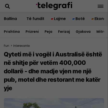
Ballina
Të fundit
Lajme
Botë
Ekono
Prishtina
Prizreni
Peja
Ferizaj
Gjakova
Mitrov
Fun
>
Interesante
Qyteti më i vogël i Australisë është
në shitje për vetëm 400,000
dollarë - dhe madje vjen me një
pub, motel dhe restorant me katër
yje