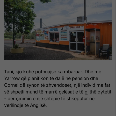
Tani, kjo kohë pothuajse ka mbaruar. Dhe me
Yarrow që planifikon të dalë në pension dhe
Cornel që synon të zhvendoset, një individ me fat
së shpejti mund të marrë çelësat e të gjithë qytetit
- për çmimin e një shtëpie të shkëputur në
verilindje të Anglisë.