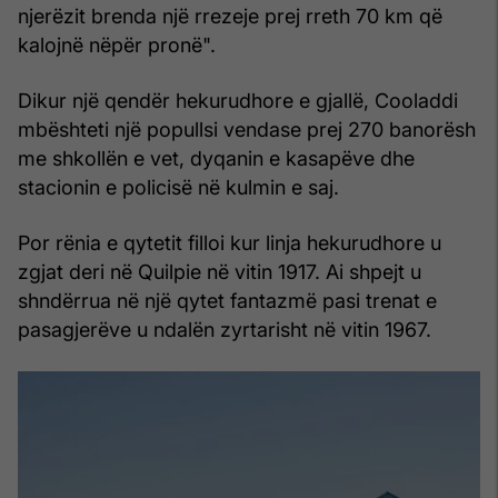
njerëzit brenda një rrezeje prej rreth 70 km që
kalojnë nëpër pronë".
Dikur një qendër hekurudhore e gjallë, Cooladdi
mbështeti një popullsi vendase prej 270 banorësh
me shkollën e vet, dyqanin e kasapëve dhe
stacionin e policisë në kulmin e saj.
Por rënia e qytetit filloi kur linja hekurudhore u
zgjat deri në Quilpie në vitin 1917. Ai shpejt u
shndërrua në një qytet fantazmë pasi trenat e
pasagjerëve u ndalën zyrtarisht në vitin 1967.