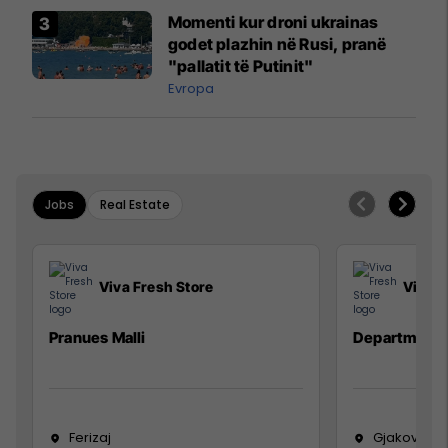
Momenti kur droni ukrainas
godet plazhin në Rusi, pranë
"pallatit të Putinit"
Evropa
Jobs
Real Estate
Viva Fresh Store
Viva F
Pranues Malli
Department
Ferizaj
Gjakovë