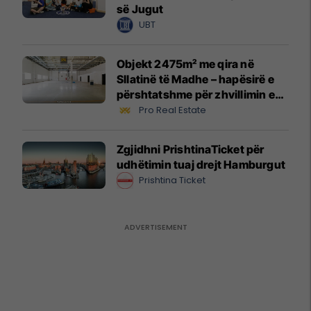
së Jugut
UBT
Objekt 2475m² me qira në
Sllatinë të Madhe – hapësirë e
përshtatshme për zhvillimin e
biznesit #16068
Pro Real Estate
Zgjidhni PrishtinaTicket për
udhëtimin tuaj drejt Hamburgut
Prishtina Ticket