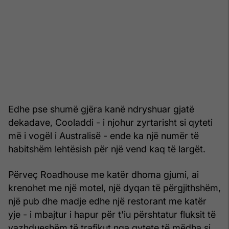
Edhe pse shumë gjëra kanë ndryshuar gjatë
dekadave, Cooladdi - i njohur zyrtarisht si qyteti
më i vogël i Australisë - ende ka një numër të
habitshëm lehtësish për një vend kaq të largët.
Përveç Roadhouse me katër dhoma gjumi, ai
krenohet me një motel, një dyqan të përgjithshëm,
një pub dhe madje edhe një restorant me katër
yje - i mbajtur i hapur për t'iu përshtatur fluksit të
vazhdueshëm të trafikut nga qytete të mëdha si