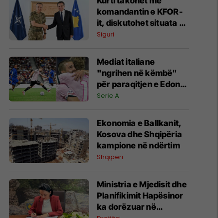
Kurti takohet me
komandantin e KFOR-
it, diskutohet situata e
sigurisë në Kosovë dhe
Siguri
rajon
Mediat italiane
"ngrihen në këmbë"
për paraqitjen e Edon
Zhegrovës ndaj
Serie A
Chelseat
Ekonomia e Ballkanit,
Kosova dhe Shqipëria
kampione në ndërtim
Shqipëri
Ministria e Mjedisit dhe
Planifikimit Hapësinor
ka dorëzuar në