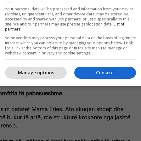
Your personal data will be processed and information from your device
ë shirita dhe i marinojmë me vaj ulliri,kripë, piper
(cookies, unique identifiers, and other device data) may be stored by,
accessed by and shared with 369 partners, or used specifically by this
 I lëmë 15–20 minuta që tëmarrin aromën. Më pas i
site. We and our partners may use precise geolocation data.
List of
partners.
se i pjekim nëfurrë derisa të marrin ngjyrë të artë.
Some vendors may process your personal data on the basis of legitimate
interest, which you can object to by managing your options below. Look
 e jogurtit
for a link at the bottom of this page or in the site menu to manage or
withdraw consent in privacy and cookie settings.
e hudhrën e grirë imët dhe pak kripë.Kjo salcë e
kte pas një dite agjërimi.Freskia dhe vlerat
Manage options
Consent
 janë fantastike.
omfrita të pabesueshme
sim patatet Mama Fries. Ato skuqen shpejt dhe
 të bukur të artë, me strukturë krokante nga jashtë
brenda.