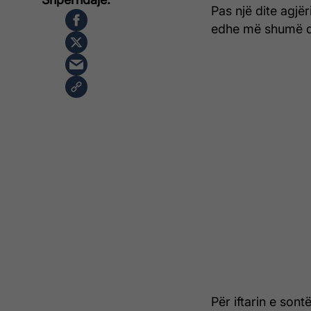
Pas një dite agjë
edhe më shumë di
Për iftarin e son