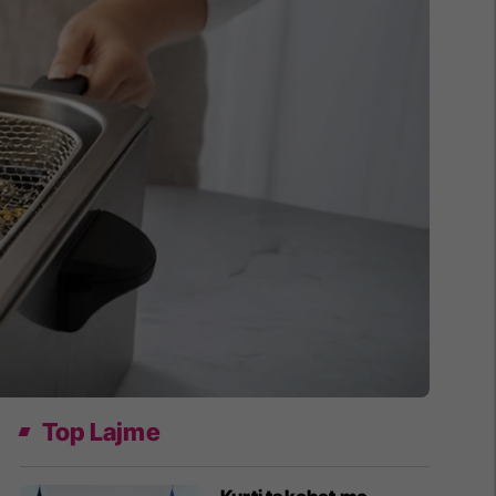
Top Lajme