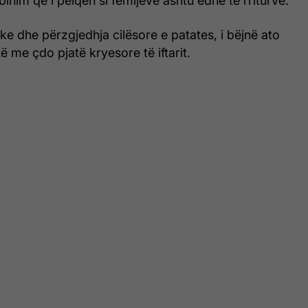
inim që i pëlqen si fëmijëve ashtu edhe të rriturve.
ike dhe përzgjedhja cilësore e patates, i bëjnë ato
ë me çdo pjatë kryesore të iftarit.