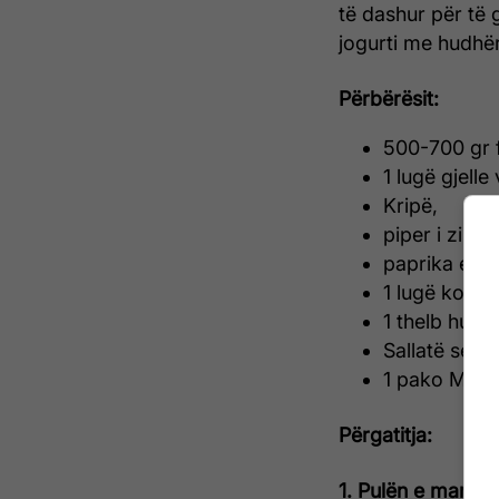
të dashur për të g
jogurti me hudhë
Përbërësit:
500-700 gr f
1 lugë gjelle v
Kripë,
piper i zi,
paprika e ë
1 lugë kos i 
1 thelb hudh
Sallatë sezo
1 pako Mama
Përgatitja:
1. Pulën e marinu