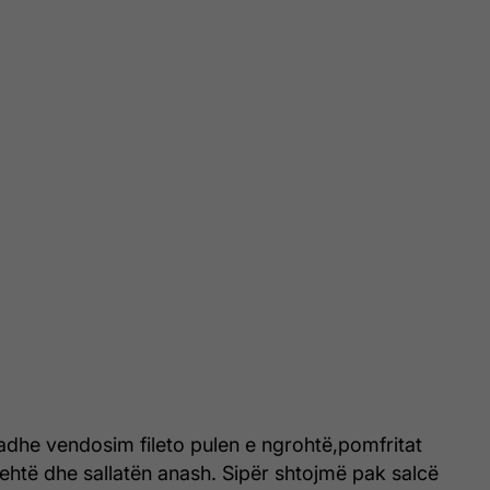
adhe vendosim fileto pulen e ngrohtë,pomfritat
ehtë dhe sallatën anash. Sipër shtojmë pak salcë