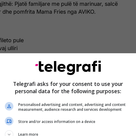
jithë: Pjatë familjare me pulë të marinuar, salcë
r dhe pomfrita Mama Fries nga AVIKO.
ileto pule
aj ulliri
mbël
trashë
Telegrafi asks for your consent to use your
ër
personal data for the following purposes:
nale (domate, kastravec, rukola)
 Fries nga AVIKO
Personalised advertising and content, advertising and content
measurement, audience research and services development
Store and/or access information on a device
ar
Learn more