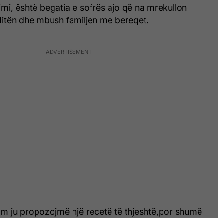
rimi, është begatia e sofrës ajo që na mrekullon
tën dhe mbush familjen me bereqet.
tëm ju propozojmë një recetë të thjeshtë,por shumë