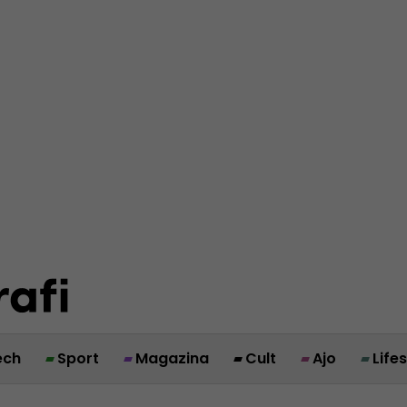
ech
Sport
Magazina
Cult
Ajo
Life