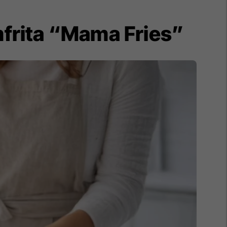
omfrita “Mama Fries”