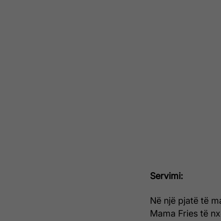
Servimi:
Në një pjatë të m
Mama Fries të nx