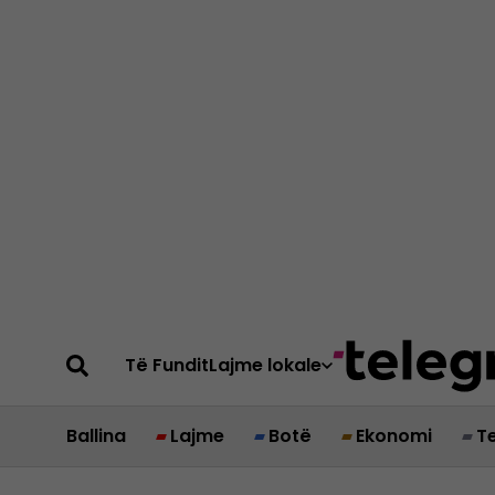
Të Fundit
Lajme lokale
Ballina
Lajme
Botë
Ekonomi
T