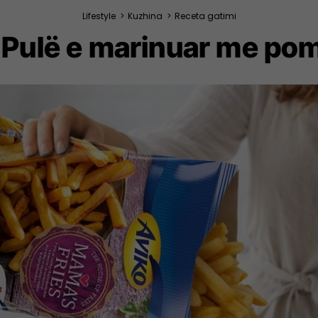
Lifestyle
>
Kuzhina
>
Receta gatimi
r: Pulë e marinuar me p