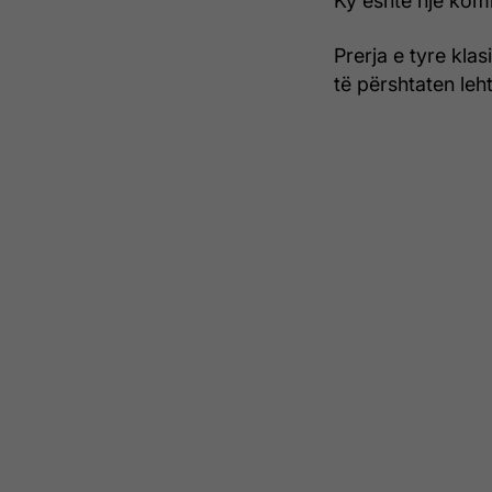
Ky është një komb
Prerja e tyre klas
të përshtaten leht