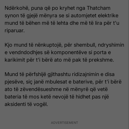
Ndërkohë, puna që po kryhet nga Thatcham
synon të gjejë mënyra se si automjetet elektrike
mund të bëhen më të lehta dhe më të lira për t'u
riparuar.
Kjo mund të nënkuptojë, për shembull, ndryshimin
e vendndodhjes së komponentëve si porta e
karikimit për t'i bërë ato më pak të prekshme.
Mund të përfshijë gjithashtu ridizajnimin e disa
pjesëve, siç janë mbulesat e baterive, për t'i bërë
ato të zëvendësueshme në mënyrë që vetë
bateria të mos ketë nevojë të hidhet pas një
aksidenti të vogël.