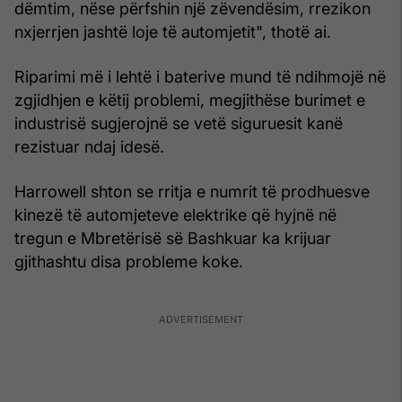
dëmtim, nëse përfshin një zëvendësim, rrezikon
nxjerrjen jashtë loje të automjetit", thotë ai.
Riparimi më i lehtë i baterive mund të ndihmojë në
zgjidhjen e këtij problemi, megjithëse burimet e
industrisë sugjerojnë se vetë siguruesit kanë
rezistuar ndaj idesë.
Harrowell shton se rritja e numrit të prodhuesve
kinezë të automjeteve elektrike që hyjnë në
tregun e Mbretërisë së Bashkuar ka krijuar
gjithashtu disa probleme koke.