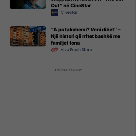
Out” në CineStar
Cinestar
"A po takohemi? Veni dihet" –
Një histori që rritet bashkë me
familjet tona
Viva Fresh Store