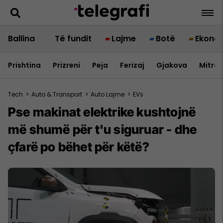
Ballina
Të fundit
Lajme
Botë
Ekono
Prishtina
Prizreni
Peja
Ferizaj
Gjakova
Mitrov
Tech
>
Auto & Transport
>
Auto Lajme
>
EVs
Pse makinat elektrike kushtojnë
më shumë për t'u siguruar - dhe
çfarë po bëhet për këtë?