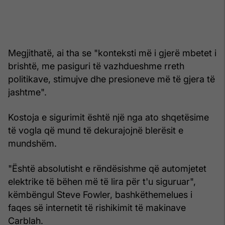
Megjithatë, ai tha se "konteksti më i gjerë mbetet i
brishtë, me pasiguri të vazhdueshme rreth
politikave, stimujve dhe presioneve më të gjera të
jashtme".
Kostoja e sigurimit është një nga ato shqetësime
të vogla që mund të dekurajojnë blerësit e
mundshëm.
"Është absolutisht e rëndësishme që automjetet
elektrike të bëhen më të lira për t'u siguruar",
këmbëngul Steve Fowler, bashkëthemelues i
faqes së internetit të rishikimit të makinave
Carblah.