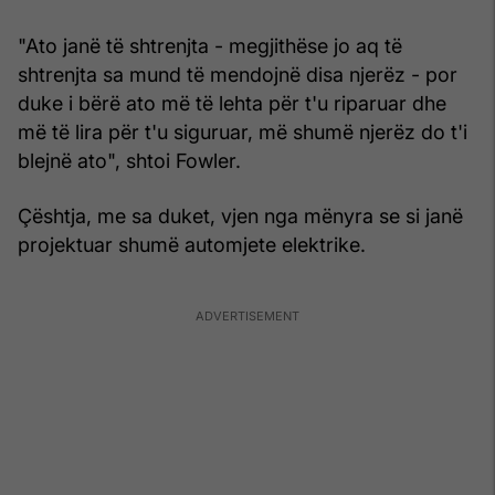
"Ato janë të shtrenjta - megjithëse jo aq të
shtrenjta sa mund të mendojnë disa njerëz - por
duke i bërë ato më të lehta për t'u riparuar dhe
më të lira për t'u siguruar, më shumë njerëz do t'i
blejnë ato", shtoi Fowler.
Çështja, me sa duket, vjen nga mënyra se si janë
projektuar shumë automjete elektrike.