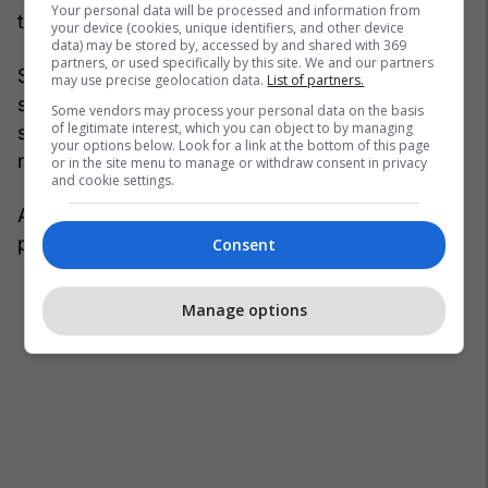
Your personal data will be processed and information from
tonë", shpjegon ai.
your device (cookies, unique identifiers, and other device
data) may be stored by, accessed by and shared with 369
partners, or used specifically by this site. We and our partners
Stuart Masson, redaktor i The Car Expert, thotë
may use precise geolocation data.
List of partners.
se automjetet elektrike "kanë më pak përbërës
Some vendors may process your personal data on the basis
of legitimate interest, which you can object to by managing
sesa makinat me benzinë ose naftë, por shumë
your options below. Look for a link at the bottom of this page
nga ato përbërës që kanë janë mjaft të shtrenjtë".
or in the site menu to manage or withdraw consent in privacy
and cookie settings.
Ai thotë se problemi tjetër është mungesa e
pjesëve dhe teknikëve.
Consent
Manage options