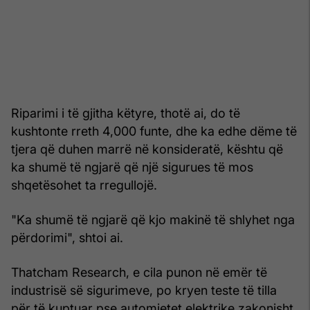
Riparimi i të gjitha këtyre, thotë ai, do të
kushtonte rreth 4,000 funte, dhe ka edhe dëme të
tjera që duhen marrë në konsideratë, kështu që
ka shumë të ngjarë që një sigurues të mos
shqetësohet ta rregullojë.
"Ka shumë të ngjarë që kjo makinë të shlyhet nga
përdorimi", shtoi ai.
Thatcham Research, e cila punon në emër të
industrisë së sigurimeve, po kryen teste të tilla
për të kuptuar pse automjetet elektrike zakonisht