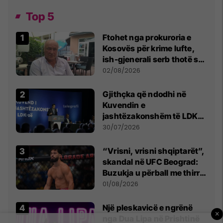
Top 5
Ftohet nga prokuroria e
Kosovës për krime lufte,
ish-gjenerali serb thotë se
dikush e tradhtoi në
02/08/2026
Beograd
Gjithçka që ndodhi në
Kuvendin e
jashtëzakonshëm të LDK-
së
30/07/2026
“Vrisni, vrisni shqiptarët”,
skandal në UFC Beograd:
Buzukja u përball me thirrje
anti-shqiptare nga
01/08/2026
tribunat
Një pleskavicë e ngrënë
×
nga Dua Lipa në Prishtinë