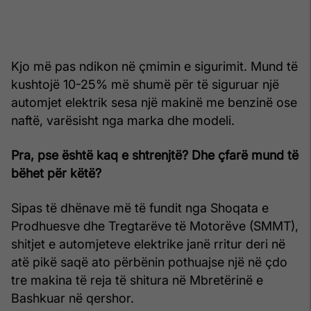
Kjo më pas ndikon në çmimin e sigurimit. Mund të
kushtojë 10-25% më shumë për të siguruar një
automjet elektrik sesa një makinë me benzinë ose
naftë, varësisht nga marka dhe modeli.
Pra, pse është kaq e shtrenjtë? Dhe çfarë mund të
bëhet për këtë?
Sipas të dhënave më të fundit nga Shoqata e
Prodhuesve dhe Tregtarëve të Motorëve (SMMT),
shitjet e automjeteve elektrike janë rritur deri në
atë pikë saqë ato përbënin pothuajse një në çdo
tre makina të reja të shitura në Mbretërinë e
Bashkuar në qershor.