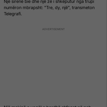
Një sirenë bie dhe një zë i shkëputur nga trupi
numëron mbrapsht: "Tre, dy, një", transmeton
Telegrafi.