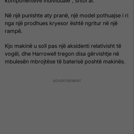
komponentëve individualë", shtoi ai.
Në një punishte aty pranë, një model pothuajse i ri
nga një prodhues kryesor është ngritur në një
rampë.
Kjo makinë u soll pas një aksidenti relativisht të
vogël, dhe Harrowell tregon disa gërvishtje në
mbulesën mbrojtëse të baterisë poshtë makinës.