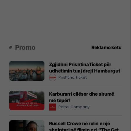
Promo
Reklamo këtu
Zgjidhni PrishtinaTicket për
udhëtimin tuaj drejt Hamburgut
Prishtina Ticket
Karburant cilësor dhe shumë
më tepër!
Petrol Company
Russell Crowe në rolin e një
shqiptari në filmin e ri “The Get