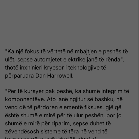
"Ka një fokus të vërtetë në mbajtjen e peshës të
ulët, sepse automjetet elektrike janë të rënda",
thotë inxhinieri kryesor i teknologjive të
përparuara Dan Harrowell.
"Për të kursyer pak peshë, ka shumë integrim të
komponentëve. Ato janë ngjitur së bashku, në
vend që të përdoren elementë fiksues, gjë që
është shumë e mirë për të ulur peshën, por jo
shumë e mirë për riparim, sepse duhet të
zëvendësosh sisteme të tëra në vend të