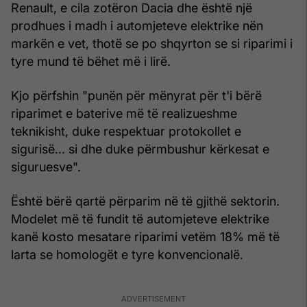
Renault, e cila zotëron Dacia dhe është një
prodhues i madh i automjeteve elektrike nën
markën e vet, thotë se po shqyrton se si riparimi i
tyre mund të bëhet më i lirë.
Kjo përfshin "punën për mënyrat për t'i bërë
riparimet e baterive më të realizueshme
teknikisht, duke respektuar protokollet e
sigurisë... si dhe duke përmbushur kërkesat e
siguruesve".
Është bërë qartë përparim në të gjithë sektorin.
Modelet më të fundit të automjeteve elektrike
kanë kosto mesatare riparimi vetëm 18% më të
larta se homologët e tyre konvencionalë.