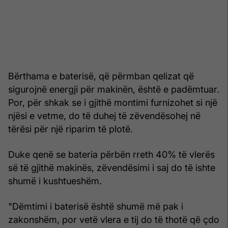
Bërthama e baterisë, që përmban qelizat që
sigurojnë energji për makinën, është e padëmtuar.
Por, për shkak se i gjithë montimi furnizohet si një
njësi e vetme, do të duhej të zëvendësohej në
tërësi për një riparim të plotë.
Duke qenë se bateria përbën rreth 40% të vlerës
së të gjithë makinës, zëvendësimi i saj do të ishte
shumë i kushtueshëm.
"Dëmtimi i baterisë është shumë më pak i
zakonshëm, por vetë vlera e tij do të thotë që çdo