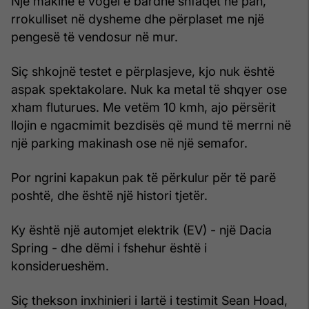
Një makinë e vogël e bardhë shfaqet në pah,
rrokulliset në dysheme dhe përplaset me një
pengesë të vendosur në mur.
Siç shkojnë testet e përplasjeve, kjo nuk është
aspak spektakolare. Nuk ka metal të shqyer ose
xham fluturues. Me vetëm 10 kmh, ajo përsërit
llojin e ngacmimit bezdisës që mund të merrni në
një parking makinash ose në një semafor.
Por ngrini kapakun pak të përkulur për të parë
poshtë, dhe është një histori tjetër.
Ky është një automjet elektrik (EV) - një Dacia
Spring - dhe dëmi i fshehur është i
konsiderueshëm.
Siç thekson inxhinieri i lartë i testimit Sean Hoad,