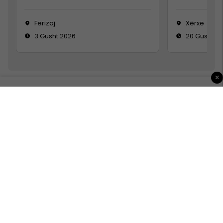
Ferizaj
Xërxe
3 Gusht 2026
20 Gusht 2
×