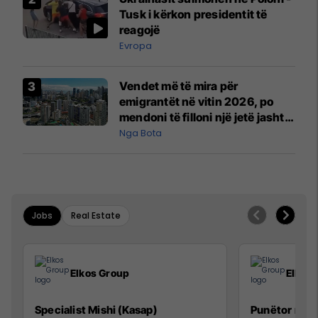
Mançesterit
Tusk i kërkon presidentit të
reagojë
Evropa
Vendet më të mira për
emigrantët në vitin 2026, po
mendoni të filloni një jetë jashtë
vendit?
Nga Bota
Jobs
Real Estate
Elkos Group
Elkos
Specialist Mishi (Kasap)
Punëtor në 