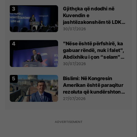
Gjithçka që ndodhi në
Kuvendin e
jashtëzakonshëm të LDK-
së
30/07/2026
"Nëse është përfshirë, ka
gabuar rëndë, nuk i falet",
Abdixhiku i çon “selam”
Përparim Ramës
30/07/2026
Bislimi: Në Kongresin
Amerikan është paraqitur
rezoluta që kundërshton
mbajtjen e Asamblesë
27/07/2026
Parlamentare të OSBE-së
në Beograd