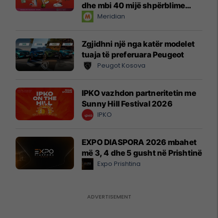
dhe mbi 40 mijë shpërblime
instant!
Meridian
Zgjidhni një nga katër modelet
tuaja të preferuara Peugeot
Peugot Kosova
IPKO vazhdon partneritetin me
Sunny Hill Festival 2026
IPKO
EXPO DIASPORA 2026 mbahet
më 3, 4 dhe 5 gusht në Prishtinë
Expo Prishtina