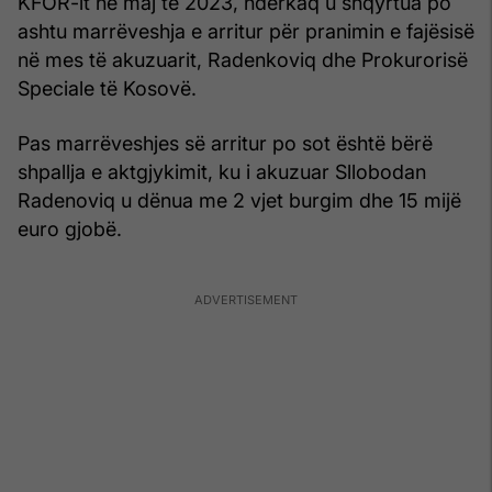
KFOR-it në maj të 2023, ndërkaq u shqyrtua po
ashtu marrëveshja e arritur për pranimin e fajësisë
në mes të akuzuarit, Radenkoviq dhe Prokurorisë
Speciale të Kosovë.
Pas marrëveshjes së arritur po sot është bërë
shpallja e aktgjykimit, ku i akuzuar Sllobodan
Radenoviq u dënua me 2 vjet burgim dhe 15 mijë
euro gjobë.