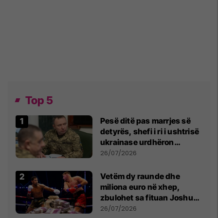
Top 5
Pesë ditë pas marrjes së
detyrës, shefi i ri i ushtrisë
ukrainase urdhëron
kontroll të madh
26/07/2026
Vetëm dy raunde dhe
miliona euro në xhep,
zbulohet sa fituan Joshua
e Prenga
26/07/2026