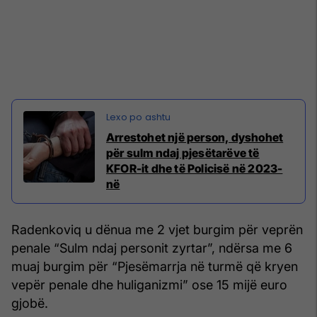
Arrestohet një person, dyshohet
për sulm ndaj pjesëtarëve të
KFOR-it dhe të Policisë në 2023-
në
Radenkoviq u dënua me 2 vjet burgim për veprën
penale “Sulm ndaj personit zyrtar”, ndërsa me 6
muaj burgim për “Pjesëmarrja në turmë që kryen
vepër penale dhe huliganizmi” ose 15 mijë euro
gjobë.