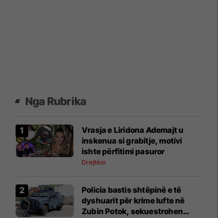
Nga Rubrika
Vrasja e Liridona Ademajt u
inskenua si grabitje, motivi
ishte përfitimi pasuror
Drejtësi
Policia bastis shtëpinë e të
dyshuarit për krime lufte në
Zubin Potok, sekuestrohen