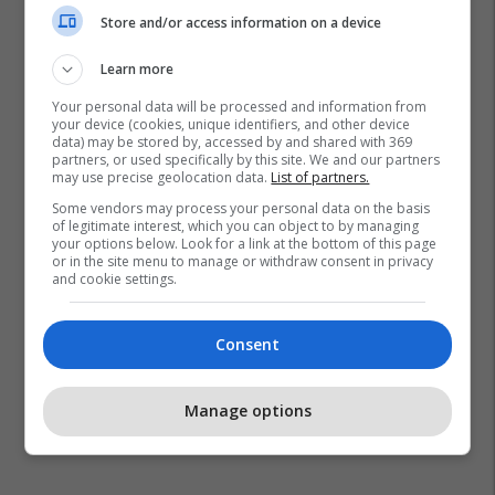
Store and/or access information on a device
Learn more
Your personal data will be processed and information from
Sllobodan Radenkoviq
Gjykata Themelore E Prishtinës
your device (cookies, unique identifiers, and other device
data) may be stored by, accessed by and shared with 369
Sulmi Ndaj Kfor-It
Video
partners, or used specifically by this site. We and our partners
may use precise geolocation data.
List of partners.
Some vendors may process your personal data on the basis
of legitimate interest, which you can object to by managing
your options below. Look for a link at the bottom of this page
or in the site menu to manage or withdraw consent in privacy
and cookie settings.
Consent
Manage options