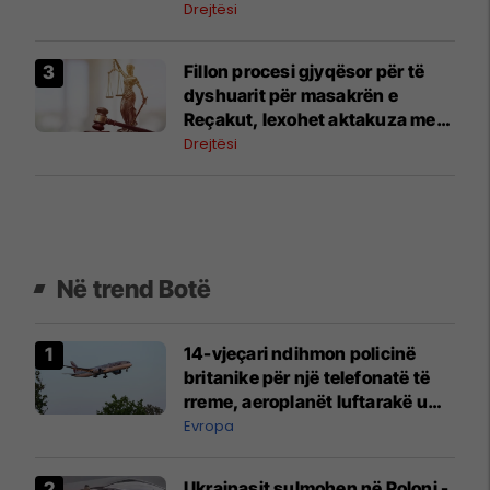
prova
Drejtësi
Fillon procesi gjyqësor për të
dyshuarit për masakrën e
Reçakut, lexohet aktakuza me
të akuzuarit në mungesë
Drejtësi
Në trend Botë
14-vjeçari ndihmon policinë
britanike për një telefonatë të
rreme, aeroplanët luftarakë u
ngritën në ajër për të
Evropa
interceptuar fluturaken e Qatar
Airways që po shkonte drejt
Ukrainasit sulmohen në Poloni -