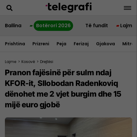
Ballina
Botërori 2026
Të fundit
Lajme
Prishtina
Prizreni
Peja
Ferizaj
Gjakova
Mitrov
Lajme
>
Kosovë
>
Drejtësi
Pranon fajësinë për sulm ndaj
KFOR-it, Sllobodan Radenkoviq
dënohet me 2 vjet burgim dhe 15
mijë euro gjobë