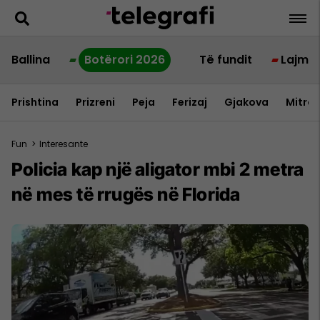
Ballina
Botërori 2026
Të fundit
Lajme
Prishtina
Prizreni
Peja
Ferizaj
Gjakova
Mitrov
Fun
>
Interesante
Policia kap një aligator mbi 2 metra
në mes të rrugës në Florida