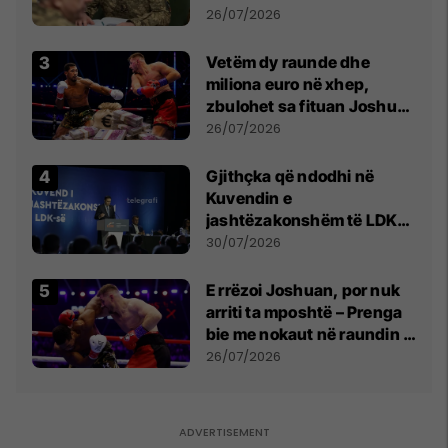
kontroll të madh
26/07/2026
Vetëm dy raunde dhe
miliona euro në xhep,
zbulohet sa fituan Joshua
e Prenga
26/07/2026
Gjithçka që ndodhi në
Kuvendin e
jashtëzakonshëm të LDK-
së
30/07/2026
E rrëzoi Joshuan, por nuk
arriti ta mposhtë – Prenga
bie me nokaut në raundin e
dytë
26/07/2026