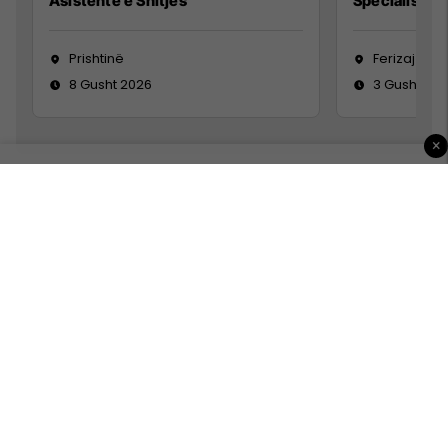
Asistente e Shitjes
Specialist Mi
Prishtinë
Ferizaj
8 Gusht 2026
3 Gusht 20
×