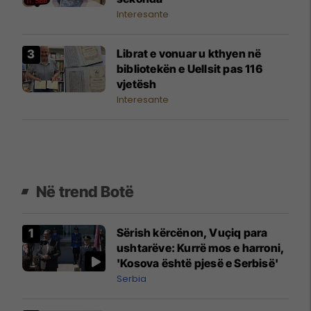
Interesante
Librat e vonuar u kthyen në
bibliotekën e Uellsit pas 116
vjetësh
Interesante
Në trend Botë
Sërish kërcënon, Vuçiq para
ushtarëve: Kurrë mos e harroni,
'Kosova është pjesë e Serbisë'
Serbia