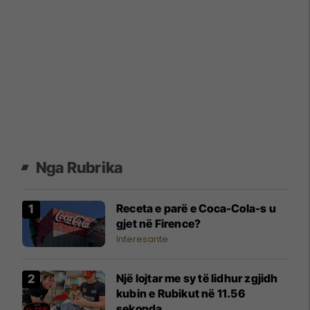
Nga Rubrika
Receta e parë e Coca-Cola-s u
gjet në Firence?
Interesante
Një lojtar me sy të lidhur zgjidh
kubin e Rubikut në 11.56
sekonda