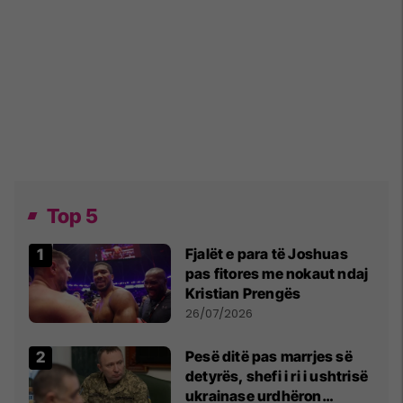
Top 5
Fjalët e para të Joshuas
pas fitores me nokaut ndaj
Kristian Prengës
26/07/2026
Pesë ditë pas marrjes së
detyrës, shefi i ri i ushtrisë
ukrainase urdhëron