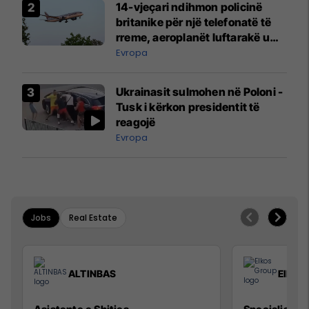
14-vjeçari ndihmon policinë
britanike për një telefonatë të
rreme, aeroplanët luftarakë u
ngritën në ajër për të
Evropa
interceptuar fluturaken e Qatar
Airways që po shkonte drejt
Ukrainasit sulmohen në Poloni -
Mançesterit
Tusk i kërkon presidentit të
reagojë
Evropa
Jobs
Real Estate
ALTINBAS
Elkos