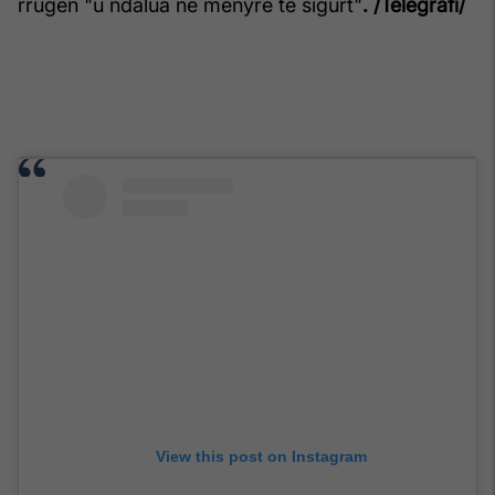
rrugën "u ndalua në mënyrë të sigurt"
. /Telegrafi/
View this post on Instagram