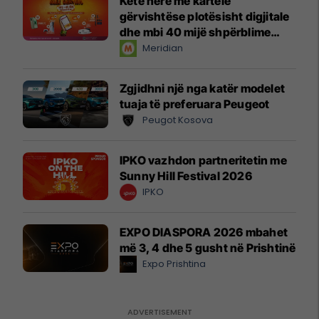
Këtë herë me kartelë
gërvishtëse plotësisht digjitale
dhe mbi 40 mijë shpërblime
instant!
Meridian
Zgjidhni një nga katër modelet
tuaja të preferuara Peugeot
Peugot Kosova
IPKO vazhdon partneritetin me
Sunny Hill Festival 2026
IPKO
EXPO DIASPORA 2026 mbahet
më 3, 4 dhe 5 gusht në Prishtinë
Expo Prishtina