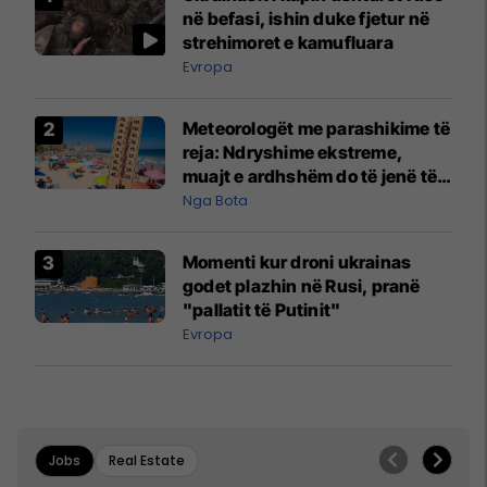
në befasi, ishin duke fjetur në
strehimoret e kamufluara
Evropa
Meteorologët me parashikime të
reja: Ndryshime ekstreme,
muajt e ardhshëm do të jenë të
pazakontë
Nga Bota
Momenti kur droni ukrainas
godet plazhin në Rusi, pranë
"pallatit të Putinit"
Evropa
Jobs
Real Estate