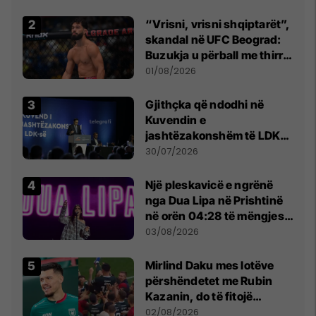
Beograd
“Vrisni, vrisni shqiptarët”,
skandal në UFC Beograd:
Buzukja u përball me thirrje
anti-shqiptare nga
01/08/2026
tribunat
Gjithçka që ndodhi në
Kuvendin e
jashtëzakonshëm të LDK-
së
30/07/2026
Një pleskavicë e ngrënë
nga Dua Lipa në Prishtinë
në orën 04:28 të mëngjesit
- dhe bota digjitale serbe
03/08/2026
shpall gjendjen e luftës
Mirlind Daku mes lotëve
përshëndetet me Rubin
Kazanin, do të fitojë
miliona te Spartak Moska
02/08/2026