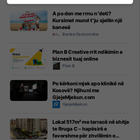
A po don me rrnu n’deti?
Kursimet mund t’ju sjellin një
banesë
Banka Ekonomike
Plan B Creative rrit ndikimin e
biznesit tuaj online
Plan B
Po kërkoni mjek apo klinikë në
Kosovë? Njihuni me
GjejeMjekun.com
GjejeMjekun
Lokal 517m² me tarracë në shitje
te Rruga C – hapësirë e
favorshme për zhvillimin e