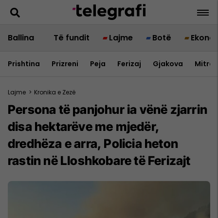
Ballina
Të fundit
Lajme
Botë
Ekono
Prishtina
Prizreni
Peja
Ferizaj
Gjakova
Mitrov
Lajme
>
Kronika e Zezë
Persona të panjohur ia vënë zjarrin
disa hektarëve me mjedër,
dredhëza e arra, Policia heton
rastin në Lloshkobare të Ferizajt