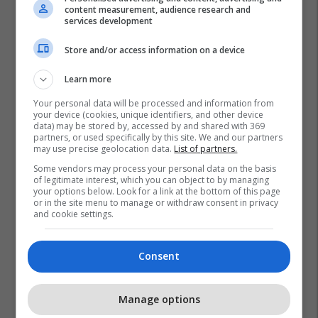
content measurement, audience research and
services development
Store and/or access information on a device
Learn more
Your personal data will be processed and information from
your device (cookies, unique identifiers, and other device
data) may be stored by, accessed by and shared with 369
partners, or used specifically by this site. We and our partners
may use precise geolocation data.
List of partners.
Some vendors may process your personal data on the basis
of legitimate interest, which you can object to by managing
your options below. Look for a link at the bottom of this page
or in the site menu to manage or withdraw consent in privacy
and cookie settings.
Consent
Manage options
Promo
Reklamo këtu