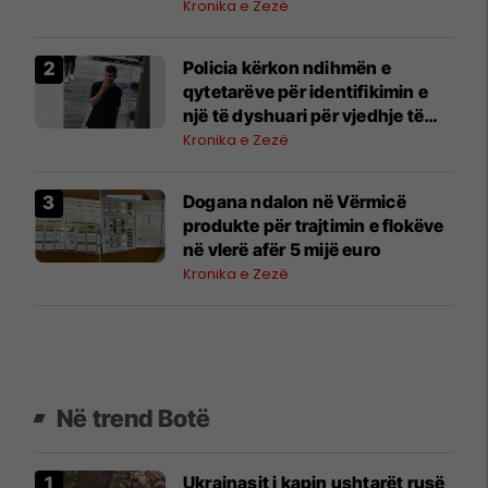
Kronika e Zezë
Policia kërkon ndihmën e
qytetarëve për identifikimin e
një të dyshuari për vjedhje të
rëndë
Kronika e Zezë
Dogana ndalon në Vërmicë
produkte për trajtimin e flokëve
në vlerë afër 5 mijë euro
Kronika e Zezë
Në trend Botë
Ukrainasit i kapin ushtarët rusë