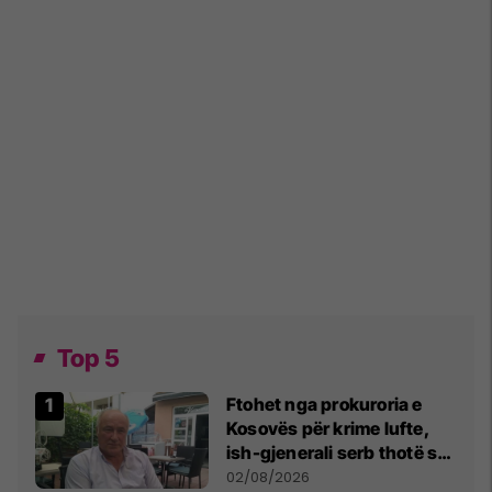
Top 5
Ftohet nga prokuroria e
Kosovës për krime lufte,
ish-gjenerali serb thotë se
dikush e tradhtoi në
02/08/2026