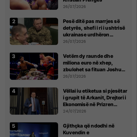
26/07/2026
Pesë ditë pas marrjes së
detyrës, shefi i ri i ushtrisë
ukrainase urdhëron
kontroll të madh
26/07/2026
Vetëm dy raunde dhe
miliona euro në xhep,
zbulohet sa fituan Joshua
e Prenga
26/07/2026
Vëllai iu etiketua si pjesëtar
i grupit të Arkanit, Drejtori i
Ekonomisë në Prizren
mohon pretendimet
24/07/2026
Gjithçka që ndodhi në
Kuvendin e