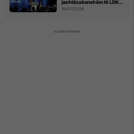
jashtëzakonshëm të LDK-
së
30/07/2026