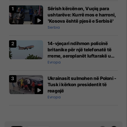
Sërish kërcënon, Vuçiq para
ushtarëve: Kurrë mos e harroni,
'Kosova është pjesë e Serbisë'
Serbia
14-vjeçari ndihmon policinë
britanike për një telefonatë të
rreme, aeroplanët luftarakë u
ngritën në ajër për të
Evropa
interceptuar fluturaken e Qatar
Airways që po shkonte drejt
Ukrainasit sulmohen në Poloni -
Mançesterit
Tusk i kërkon presidentit të
reagojë
Evropa