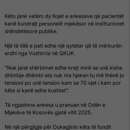
Këto janë vetëm dy llojet e ankesave që pacientët
kanë kundrejt personelit mjekësor në institucionet
shëndetësore publike.
Një të tillë e pati edhe një qytetar që të mërkurën
erdhi nga Vushtrria në QKUK.
“Nuk janë shërbimet edhe krejt mirë se unë kisha
dhimbje dhëmbi ata nuk ma hjeken tu më thënë jo
tensioni po unë tension kam se 70 vjet i kam por
këta si kanë edhe kushtet”.
Të ngjashme ankesa u pranuan në Odën e
Mjekëve të Kosovës gjatë vitit 2025.
Në një përgjigje për Dukagjinin këta të fundit