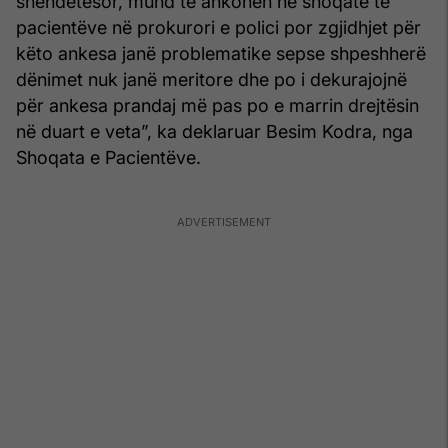
shëndetësor, mund të ankohen në shoqatë të
pacientëve në prokurori e polici por zgjidhjet për
këto ankesa janë problematike sepse shpeshherë
dënimet nuk janë meritore dhe po i dekurajojnë
për ankesa prandaj më pas po e marrin drejtësin
në duart e veta”, ka deklaruar Besim Kodra, nga
Shoqata e Pacientëve.