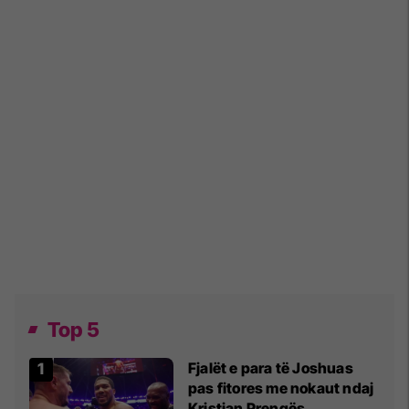
Top 5
Fjalët e para të Joshuas
pas fitores me nokaut ndaj
Kristian Prengës