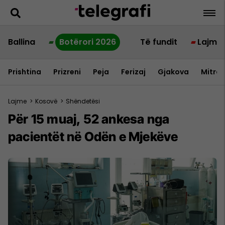
Ballina
Botërori 2026
Të fundit
Lajme
Prishtina
Prizreni
Peja
Ferizaj
Gjakova
Mitrov
Lajme
>
Kosovë
>
Shëndetësi
Për 15 muaj, 52 ankesa nga
pacientët në Odën e Mjekëve