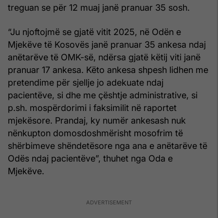
treguan se për 12 muaj janë pranuar 35 sosh.
“Ju njoftojmë se gjatë vitit 2025, në Odën e
Mjekëve të Kosovës janë pranuar 35 ankesa ndaj
anëtarëve të OMK-së, ndërsa gjatë këtij viti janë
pranuar 17 ankesa. Këto ankesa shpesh lidhen me
pretendime për sjellje jo adekuate ndaj
pacientëve, si dhe me çështje administrative, si
p.sh. mospërdorimi i faksimilit në raportet
mjekësore. Prandaj, ky numër ankesash nuk
nënkupton domosdoshmërisht mosofrim të
shërbimeve shëndetësore nga ana e anëtarëve të
Odës ndaj pacientëve”, thuhet nga Oda e
Mjekëve.