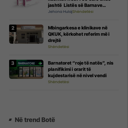
jashtë Listës së Barnave
Esenciale, përgjigjet MSH-ja
Jehona Hulaj
Shëndetësi
Mbingarkesa e klinikave në
QKUK, kërkohet referim më i
drejtë
Shëndetësi
Barnatoret “roje të natës”, nis
planifikimi i orarit të
kujdestarisë në nivel vendi
Shëndetësi
Në trend Botë