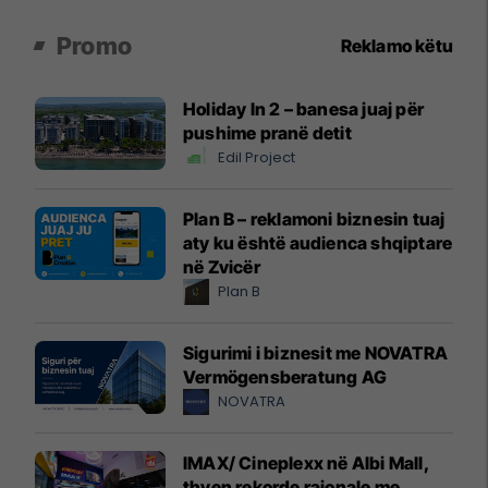
Promo
Reklamo këtu
Holiday In 2 – banesa juaj për
pushime pranë detit
Edil Project
Plan B – reklamoni biznesin tuaj
aty ku është audienca shqiptare
në Zvicër
Plan B
Sigurimi i biznesit me NOVATRA
Vermögensberatung AG
NOVATRA
IMAX/ Cineplexx në Albi Mall,
thyen rekorde rajonale me