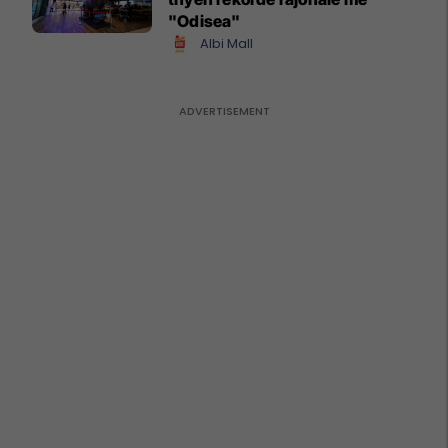
"Odisea"
Albi Mall