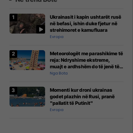
Ukrainasit i kapin ushtarët rusë
në befasi, ishin duke fjetur në
strehimoret e kamufluara
Evropa
Meteorologët me parashikime të
reja: Ndryshime ekstreme,
muajt e ardhshëm do të jenë të
pazakontë
Nga Bota
Momenti kur droni ukrainas
godet plazhin në Rusi, pranë
"pallatit të Putinit"
Evropa