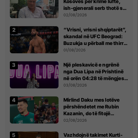
Kosovës për krime lufte,
ish-gjenerali serb thotë se
dikush e tradhtoi në
02/08/2026
Beograd
“Vrisni, vrisni shqiptarët”,
skandal në UFC Beograd:
Buzukja u përball me thirrje
anti-shqiptare nga
01/08/2026
tribunat
Një pleskavicë e ngrënë
nga Dua Lipa në Prishtinë
në orën 04:28 të mëngjesit
- dhe bota digjitale serbe
03/08/2026
shpall gjendjen e luftës
Mirlind Daku mes lotëve
përshëndetet me Rubin
Kazanin, do të fitojë
miliona te Spartak Moska
02/08/2026
Vazhdojnë takimet Kurti-