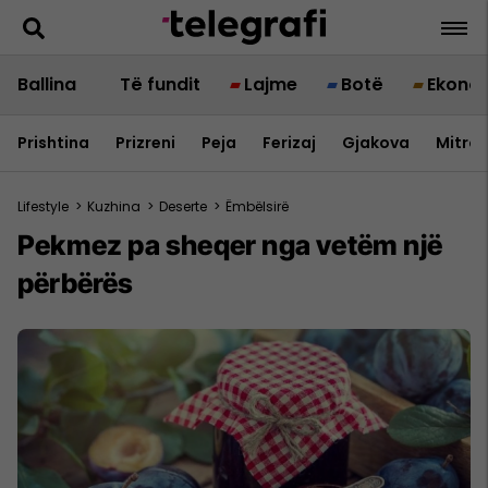
Ballina
Të fundit
Lajme
Botë
Ekono
Prishtina
Prizreni
Peja
Ferizaj
Gjakova
Mitrov
Lifestyle
>
Kuzhina
>
Deserte
>
Ëmbëlsirë
Pekmez pa sheqer nga vetëm një
përbërës