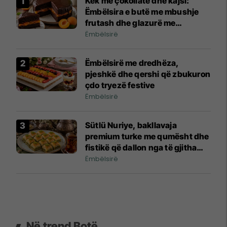
Kek me çokollatë dhe kajsi:
Ëmbëlsira e butë me mbushje
frutash dhe glazurë me
shkëlqim
Ëmbëlsirë
Ëmbëlsirë me dredhëza,
pjeshkë dhe qershi që zbukuron
çdo tryezë festive
Ëmbëlsirë
Sütlü Nuriye, bakllavaja
premium turke me qumësht dhe
fistikë që dallon nga të gjitha
llojet klasike
Ëmbëlsirë
Në trend Botë