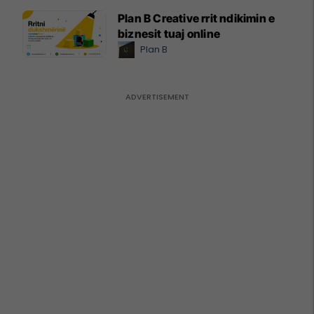
Plan B Creative rrit ndikimin e
biznesit tuaj online
Plan B