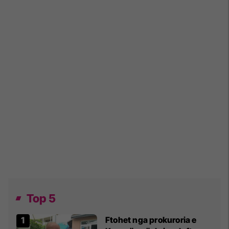
Top 5
Ftohet nga prokuroria e