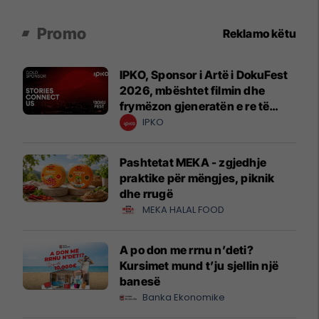
Promo
Reklamo këtu
IPKO, Sponsor i Artë i DokuFest
2026, mbështet filmin dhe
frymëzon gjeneratën e re të
krijuesve
IPKO
Pashtetat MEKA - zgjedhje
praktike për mëngjes, piknik
dhe rrugë
MEKA HALAL FOOD
A po don me rrnu n’deti?
Kursimet mund t’ju sjellin një
banesë
Banka Ekonomike