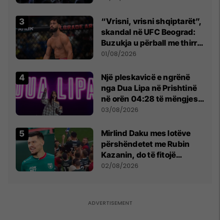
“Vrisni, vrisni shqiptarët”,
skandal në UFC Beograd:
Buzukja u përball me thirrje
anti-shqiptare nga
01/08/2026
tribunat
Një pleskavicë e ngrënë
nga Dua Lipa në Prishtinë
në orën 04:28 të mëngjesit
- dhe bota digjitale serbe
03/08/2026
shpall gjendjen e luftës
Mirlind Daku mes lotëve
përshëndetet me Rubin
Kazanin, do të fitojë
miliona te Spartak Moska
02/08/2026