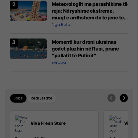
Meteorologët me parashikime të
reja: Ndryshime ekstreme,
muajt e ardhshëm do të jenë të
pazakontë
Nga Bota
Momenti kur droni ukrainas
godet plazhin në Rusi, pranë
"pallatit të Putinit"
Evropa
Jobs
Real Estate
Viva Fresh Store
Viva F