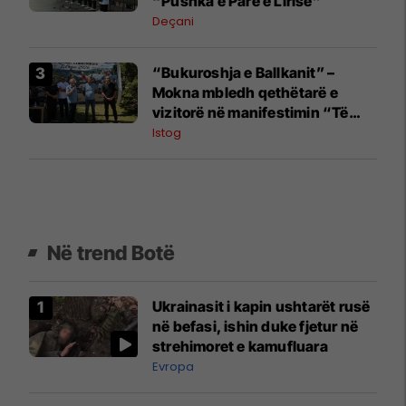
“Pushka e Parë e Lirisë”
Deçani
“Bukuroshja e Ballkanit” –
Mokna mbledh qethëtarë e
vizitorë në manifestimin “Të
Qethat 2026”
Istog
Në trend Botë
Ukrainasit i kapin ushtarët rusë
në befasi, ishin duke fjetur në
strehimoret e kamufluara
Evropa