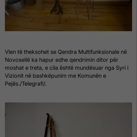
Vlen të theksohet se Qendra Multifunksionale në
Novosellë ka hapur edhe qendrimin ditor për
moshat e treta, e cila është mundësuar nga Syri i
Vizionit në bashkëpunim me Komunën e
Pejës./Telegrafi/.