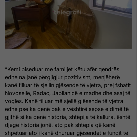
“Kemi biseduar me familjet këtu afër qendrës
edhe na janë përgjigjur pozitivisht, menjëherë
kanë filluar të sjellin gjësende të vjetra, prej fshatit
Novosellë, Radac, Jabllanicë e madhe dhe asaj të
voglës. Kanë filluar më sjellë gjësende të vjetra
edhe pse ka qenë pak e vështirë sepse e dimë të
gjithë si ka qenë historia, shtëpija të kallura, është
djegë historia jonë, ato pak shtëpia që kanë
shpëtuar ato i kanë dhuruar gjësendet e fundit të