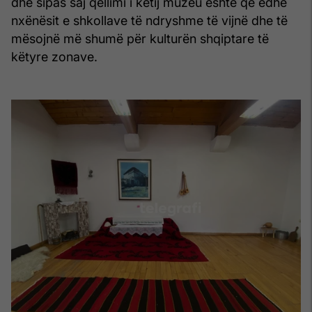
dhe sipas saj qëllimi i këtij muzeu është që edhe
nxënësit e shkollave të ndryshme të vijnë dhe të
mësojnë më shumë për kulturën shqiptare të
këtyre zonave.