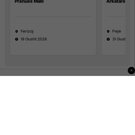
Pranues Malli
Arkatare
Ferizaj
Pejë
19 Gusht 2026
31 Gusht 20
×