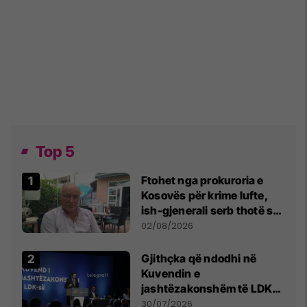
Top 5
Ftohet nga prokuroria e
Kosovës për krime lufte,
ish-gjenerali serb thotë se
dikush e tradhtoi në
02/08/2026
Beograd
Gjithçka që ndodhi në
Kuvendin e
jashtëzakonshëm të LDK-
së
30/07/2026