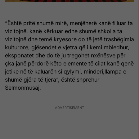
“Është pritë shumë mirë, menjëherë kanë filluar ta
vizitojnë, kanë kërkuar edhe shumë shkolla ta
vizitojnë dhe temë kryesore do të jetë trashëgimia
kulturore, gjësendet e vjetra që i kemi mbledhur,
eksponatet dhe do të ju tregohet nxënësve për
çka janë përdorë këto elemente të cilat kanë qenë
jetike në të kaluarën si qylymi, minderi,llampa e
shumë gjëra të tjera”, është shprehur
Selmonmusaj.