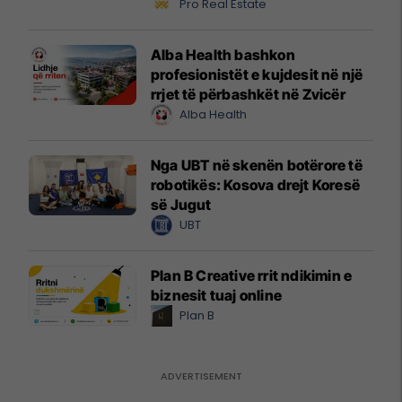
Pro Real Estate
Alba Health bashkon
profesionistët e kujdesit në një
rrjet të përbashkët në Zvicër
Alba Health
Nga UBT në skenën botërore të
robotikës: Kosova drejt Koresë
së Jugut
UBT
Plan B Creative rrit ndikimin e
biznesit tuaj online
Plan B