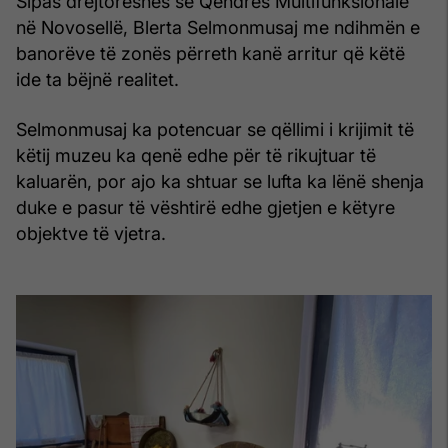
Sipas drejtoreshës së Qendrës Multifunksionale
në Novosellë, Blerta Selmonmusaj me ndihmën e
banorëve të zonës përreth kanë arritur që këtë
ide ta bëjnë realitet.
Selmonmusaj ka potencuar se qëllimi i krijimit të
këtij muzeu ka qenë edhe për të rikujtuar të
kaluarën, por ajo ka shtuar se lufta ka lënë shenja
duke e pasur të vështirë edhe gjetjen e këtyre
objektve të vjetra.