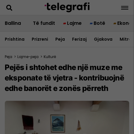
Ballina
Të fundit
Lajme
Botë
Ekono
Prishtina
Prizreni
Peja
Ferizaj
Gjakova
Mitrov
Peja
>
Lajme-peja
>
Kulturë
Pejës i shtohet edhe një muze me
eksponate të vjetra - kontribuojnë
edhe banorët e zonës përreth