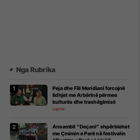
Nga Rubrika
Peja dhe Fili Meridiani forcojnë
lidhjet me Arbërinë përmes
kulturës dhe trashëgimisë
Lajme
Ansambli “Deçani” shpërblehet
me Çmimin e Parë në festivalin