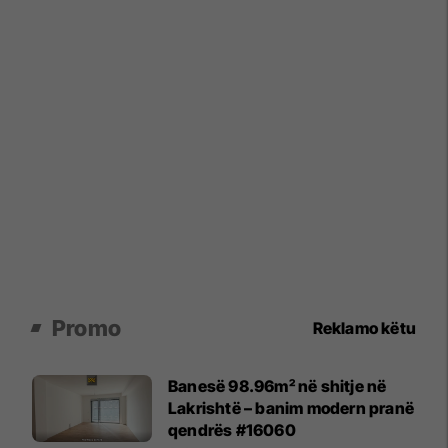
Promo
Reklamo këtu
Banesë 98.96m² në shitje në
Lakrishtë – banim modern pranë
qendrës #16060