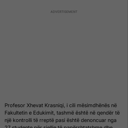
Profesor Xhevat Krasniqi, i cili mësimdhënës në
Fakultetin e Edukimit, tashmë është në qendër të
një kontrolli të rreptë pasi është denoncuar nga
27 studente për sjellje të papërshtatshme dhe