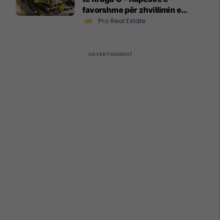
favorshme për zhvillimin e
biznesit #15796
Pro Real Estate