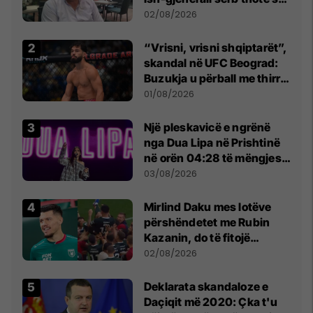
dikush e tradhtoi në
02/08/2026
Beograd
“Vrisni, vrisni shqiptarët”,
skandal në UFC Beograd:
Buzukja u përball me thirrje
anti-shqiptare nga
01/08/2026
tribunat
Një pleskavicë e ngrënë
nga Dua Lipa në Prishtinë
në orën 04:28 të mëngjesit
- dhe bota digjitale serbe
03/08/2026
shpall gjendjen e luftës
Mirlind Daku mes lotëve
përshëndetet me Rubin
Kazanin, do të fitojë
miliona te Spartak Moska
02/08/2026
​Deklarata skandaloze e
Daçiqit më 2020: Çka t'u