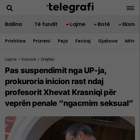
Ballina
Të fundit
Lajme
Botë
Ekono
Prishtina
Prizreni
Peja
Ferizaj
Gjakova
Mitrov
Lajme
>
Kosovë
>
Drejtësi
Pas suspendimit nga UP-ja,
prokuroria inicion rast ndaj
profesorit Xhevat Krasniqi për
veprën penale “ngacmim seksual”