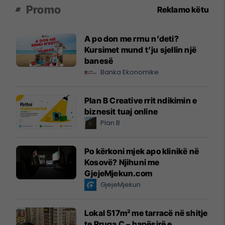
Promo
Reklamo këtu
A po don me rrnu n’deti?
Kursimet mund t’ju sjellin një
banesë
Banka Ekonomike
Plan B Creative rrit ndikimin e
biznesit tuaj online
Plan B
Po kërkoni mjek apo klinikë në
Kosovë? Njihuni me
GjejeMjekun.com
GjejeMjekun
Lokal 517m² me tarracë në shitje
te Rruga C – hapësirë e