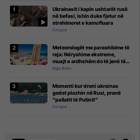
Ukrainasit i kapin ushtarët rusë
në befasi, ishin duke fjetur në
strehimoret e kamufluara
Evropa
Meteorologët me parashikime të
reja: Ndryshime ekstreme,
muajt e ardhshëm do të jenë të
pazakontë
Nga Bota
Momenti kur droni ukrainas
godet plazhin në Rusi, pranë
"pallatit të Putinit"
Evropa