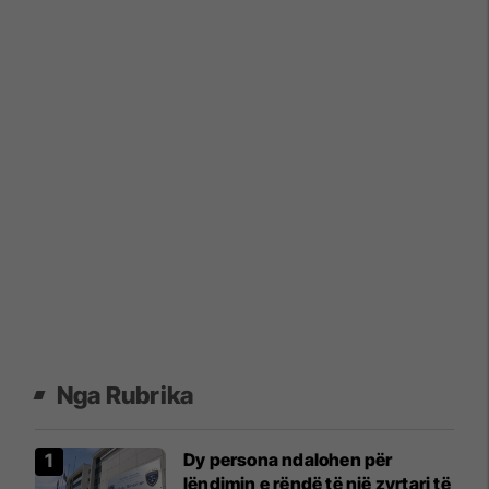
Nga Rubrika
Dy persona ndalohen për
lëndimin e rëndë të një zyrtari të