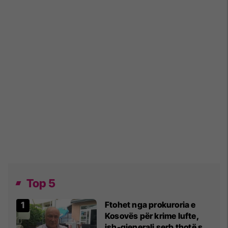
Top 5
Ftohet nga prokuroria e
Kosovës për krime lufte,
ish-gjenerali serb thotë se