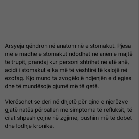
Arsyeja qëndron në anatominë e stomakut. Pjesa
më e madhe e stomakut ndodhet në anën e majtë
të trupit, prandaj kur personi shtrihet në atë anë,
acidi i stomakut e ka më të vështirë të kalojë në
ezofag. Kjo mund ta zvogëlojë ndjenjën e djegies
dhe të mundësojë gjumë më të qetë.
Vlerësohet se deri në dhjetë për qind e njerëzve
gjatë natës përballen me simptoma të refluksit, të
cilat shpesh çojnë në zgjime, pushim më të dobët
dhe lodhje kronike.