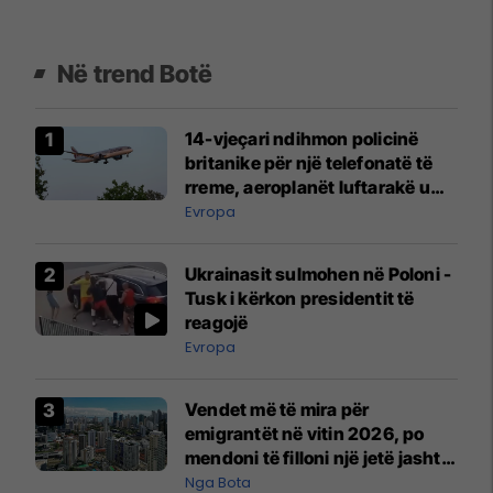
Në trend Botë
14-vjeçari ndihmon policinë
britanike për një telefonatë të
rreme, aeroplanët luftarakë u
ngritën në ajër për të
Evropa
interceptuar fluturaken e Qatar
Airways që po shkonte drejt
Ukrainasit sulmohen në Poloni -
Mançesterit
Tusk i kërkon presidentit të
reagojë
Evropa
Vendet më të mira për
emigrantët në vitin 2026, po
mendoni të filloni një jetë jashtë
vendit?
Nga Bota