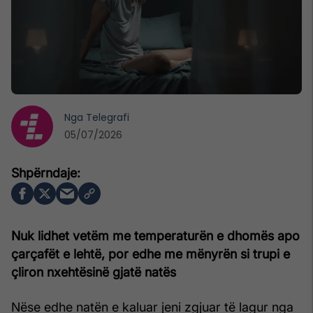
Nga
Telegrafi
05/07/2026
Nuk lidhet vetëm me temperaturën e dhomës apo
çarçafët e lehtë, por edhe me mënyrën si trupi e
çliron nxehtësinë gjatë natës
Nëse edhe natën e kaluar jeni zgjuar të lagur nga