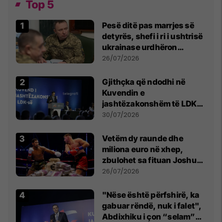
Top 5
Pesë ditë pas marrjes së
detyrës, shefi i ri i ushtrisë
ukrainase urdhëron
kontroll të madh
26/07/2026
Gjithçka që ndodhi në
Kuvendin e
jashtëzakonshëm të LDK-
së
30/07/2026
Vetëm dy raunde dhe
miliona euro në xhep,
zbulohet sa fituan Joshua
e Prenga
26/07/2026
"Nëse është përfshirë, ka
gabuar rëndë, nuk i falet",
Abdixhiku i çon “selam”