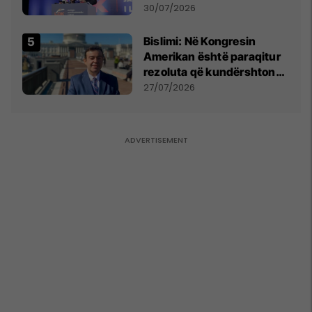
Përparim Ramës
30/07/2026
Bislimi: Në Kongresin
Amerikan është paraqitur
rezoluta që kundërshton
mbajtjen e Asamblesë
27/07/2026
Parlamentare të OSBE-së
në Beograd