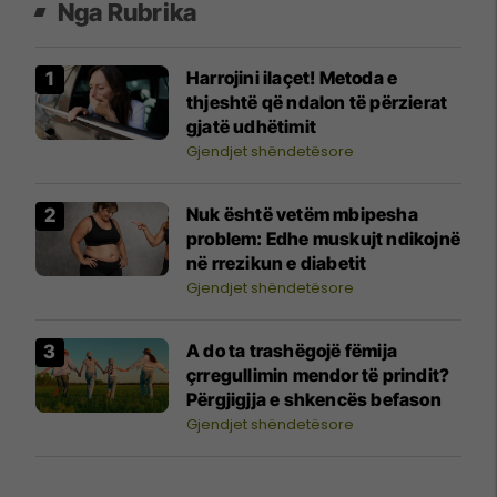
Nga Rubrika
Harrojini ilaçet! Metoda e
thjeshtë që ndalon të përzierat
gjatë udhëtimit
Gjendjet shëndetësore
Nuk është vetëm mbipesha
problem: Edhe muskujt ndikojnë
në rrezikun e diabetit
Gjendjet shëndetësore
A do ta trashëgojë fëmija
çrregullimin mendor të prindit?
Përgjigjja e shkencës befason
Gjendjet shëndetësore