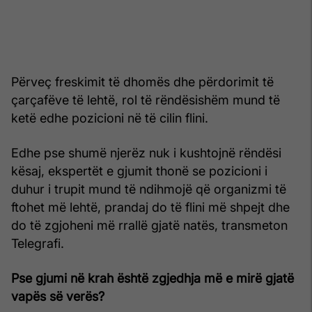
Përveç freskimit të dhomës dhe përdorimit të
çarçafëve të lehtë, rol të rëndësishëm mund të
ketë edhe pozicioni në të cilin flini.
Edhe pse shumë njerëz nuk i kushtojnë rëndësi
kësaj, ekspertët e gjumit thonë se pozicioni i
duhur i trupit mund të ndihmojë që organizmi të
ftohet më lehtë, prandaj do të flini më shpejt dhe
do të zgjoheni më rrallë gjatë natës, transmeton
Telegrafi.
Pse gjumi në krah është zgjedhja më e mirë gjatë
vapës së verës?