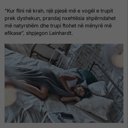
“Kur flini në krah, një pjesë më e vogël e trupit
prek dyshekun, prandaj nxehtësia shpërndahet
më natyrshëm dhe trupi ftohet në mënyrë më
efikase”, shpjegon Leinhardt.