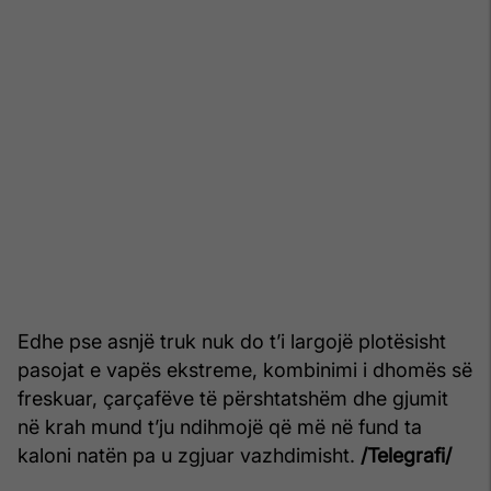
Edhe pse asnjë truk nuk do t’i largojë plotësisht
pasojat e vapës ekstreme, kombinimi i dhomës së
freskuar, çarçafëve të përshtatshëm dhe gjumit
në krah mund t’ju ndihmojë që më në fund ta
kaloni natën pa u zgjuar vazhdimisht.
/Telegrafi/