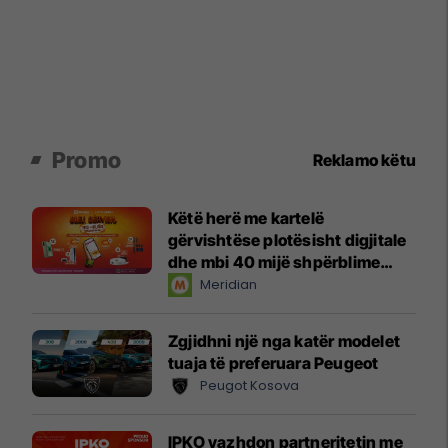
Promo
Reklamo këtu
Këtë herë me kartelë
gërvishtëse plotësisht digjitale
dhe mbi 40 mijë shpërblime
instant!
Meridian
Zgjidhni një nga katër modelet
tuaja të preferuara Peugeot
Peugot Kosova
IPKO vazhdon partneritetin me