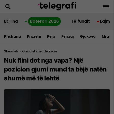
Ballina
Botërori 2026
Të fundit
Lajme
Prishtina
Prizreni
Peja
Ferizaj
Gjakova
Mitrov
Shëndeti
>
Gjendjet shëndetësore
Nuk flini dot nga vapa? Një
pozicion gjumi mund ta bëjë natën
shumë më të lehtë