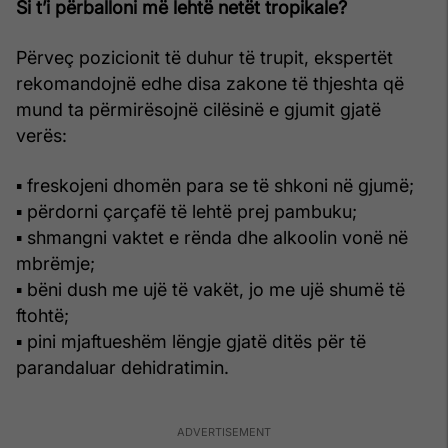
Si t’i përballoni më lehtë netët tropikale?
Përveç pozicionit të duhur të trupit, ekspertët
rekomandojnë edhe disa zakone të thjeshta që
mund ta përmirësojnë cilësinë e gjumit gjatë
verës:
▪ freskojeni dhomën para se të shkoni në gjumë;
▪ përdorni çarçafë të lehtë prej pambuku;
▪ shmangni vaktet e rënda dhe alkoolin vonë në
mbrëmje;
▪ bëni dush me ujë të vakët, jo me ujë shumë të
ftohtë;
▪ pini mjaftueshëm lëngje gjatë ditës për të
parandaluar dehidratimin.