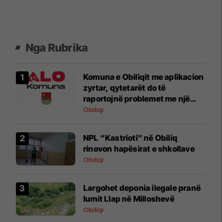
Nga Rubrika
Komuna e Obiliqit me aplikacion
zyrtar, qytetarët do të
raportojnë problemet me një
klikim
Obiliqi
NPL “Kastrioti” në Obiliq
rinovon hapësirat e shkollave
Obiliqi
Largohet deponia ilegale pranë
lumit Llap në Milloshevë
Obiliqi