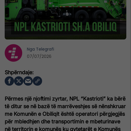
Nga
Telegrafi
07/07/2026
Përmes një njoftimi zyrtar, NPL “Kastrioti” ka bërë
të ditur se në bazë të marrëveshjes së nënshkruar
me Komunën e Obiliqit është operatori përgjegjës
për mbledhjen dhe transportimin e mbeturinave
në territorin e komunës ku q
ytetarët e Komunës