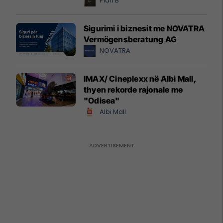
Plan B
Sigurimi i biznesit me NOVATRA
Vermögensberatung AG
NOVATRA
IMAX/ Cineplexx në Albi Mall,
thyen rekorde rajonale me
"Odisea"
Albi Mall