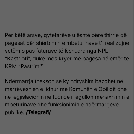
Për këtë arsye, qytetarëve u është bërë thirrje që
pagesat për shërbimin e mbeturinave t'i realizojnë
vetëm sipas faturave të lëshuara nga NPL
“Kastrioti”, duke mos kryer më pagesa në emër të
KRM “Pastrimi”.
Ndërmarrja thekson se ky ndryshim bazohet në
marrëveshjen e lidhur me Komunën e Obiliqit dhe
në legjislacionin në fuqi që rregullon menaxhimin e
mbeturinave dhe funksionimin e ndërmarrjeve
publike.
/Telegrafi/