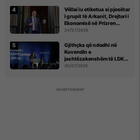
Vëllai iu etiketua si pjesëtar
i grupit të Arkanit, Drejtori i
Ekonomisë në Prizren
mohon pretendimet
24/07/2026
Gjithçka që ndodhi në
Kuvendin e
jashtëzakonshëm të LDK-
së
30/07/2026