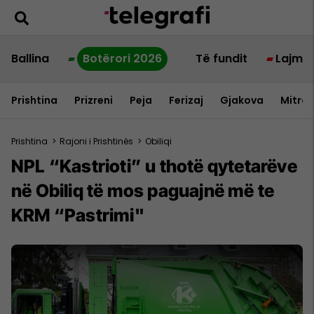
Ballina
Botërori 2026
Të fundit
Lajme
Prishtina
Prizreni
Peja
Ferizaj
Gjakova
Mitrov
Prishtina
>
Rajoni i Prishtinës
>
Obiliqi
NPL “Kastrioti” u thotë qytetarëve
në Obiliq të mos paguajnë më te
KRM “Pastrimi"