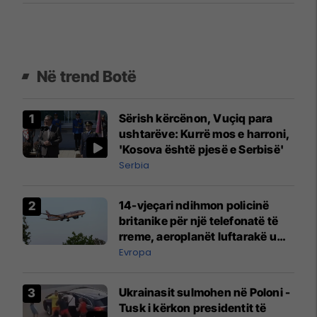
Në trend Botë
Sërish kërcënon, Vuçiq para
ushtarëve: Kurrë mos e harroni,
'Kosova është pjesë e Serbisë'
Serbia
14-vjeçari ndihmon policinë
britanike për një telefonatë të
rreme, aeroplanët luftarakë u
ngritën në ajër për të
Evropa
interceptuar fluturaken e Qatar
Airways që po shkonte drejt
Ukrainasit sulmohen në Poloni -
Mançesterit
Tusk i kërkon presidentit të