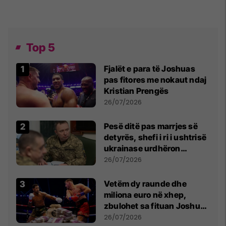
Top 5
Fjalët e para të Joshuas
pas fitores me nokaut ndaj
Kristian Prengës
26/07/2026
Pesë ditë pas marrjes së
detyrës, shefi i ri i ushtrisë
ukrainase urdhëron
kontroll të madh
26/07/2026
Vetëm dy raunde dhe
miliona euro në xhep,
zbulohet sa fituan Joshua
e Prenga
26/07/2026