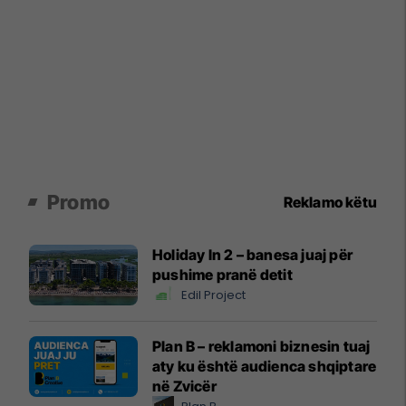
Promo
Reklamo këtu
Holiday In 2 – banesa juaj për
pushime pranë detit
Edil Project
Plan B – reklamoni biznesin tuaj
aty ku është audienca shqiptare
në Zvicër