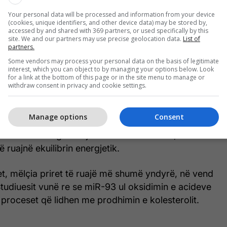
ty dhe Ulsan University Hospital, ka identifikuar
Your personal data will be processed and information from your device
 të rëndësishëm në përparimin e MASLD. Sipas
(cookies, unique identifiers, and other device data) may be stored by,
ë u gjet në nivele të larta në indin e mëlçisë te
accessed by and shared with 369 partners, or used specifically by this
site. We and our partners may use precise geolocation data.
List of
LD dhe te minjtë e ushqyer me dietë të pasur me
partners.
zë, transmeton Telegrafi.
Some vendors may process your personal data on the basis of legitimate
interest, which you can object to by managing your options below. Look
for a link at the bottom of this page or in the site menu to manage or
molekula të vogla që ndikojnë në aktivitetin e
withdraw consent in privacy and cookie settings.
 rast, miR-93 duket se pengon veprimin e SIRT1, një
ëm për përdorimin e energjisë dhe metabolizmin e
Manage options
Consent
nat e publikuara në
Metabolism
tregojnë se miR-93
e dobëson rrugën sinjalizuese LKB1 AMPK, e cila
 ruajnë ekuilibrin energjetik.
t, mëlçia priret të ruajë më shumë yndyrë, në vend
Studiuesit vunë re se miR-93 ul oksidimin e acideve
 proceset që lidhen me prodhimin e kolesterolit.