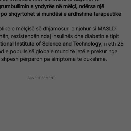
rumbullimin e yndyrës në mëlçi, ndërsa një
r po shqyrtohet si mundësi e ardhshme terapeutike
ike e mëlçisë së dhjamosur, e njohur si MASLD,
ën, rezistencën ndaj insulinës dhe diabetin e tipit
tional Institute of Science and Technology
, rreth 25
nd e popullsisë globale mund të jetë e prekur nga
ila shpesh përparon pa simptoma të dukshme.