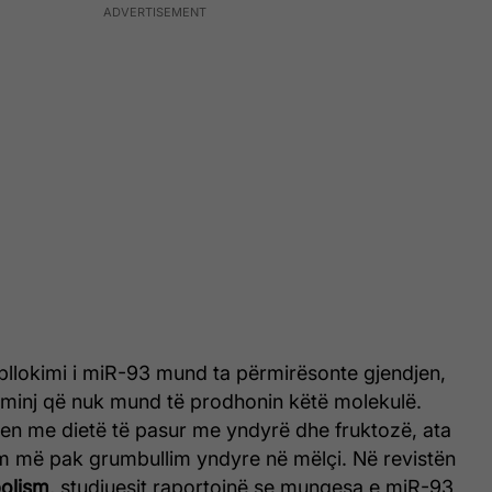
bllokimi i miR-93 mund ta përmirësonte gjendjen,
n minj që nuk mund të prodhonin këtë molekulë.
en me dietë të pasur me yndyrë dhe fruktozë, ata
m më pak grumbullim yndyre në mëlçi. Në revistën
olism
, studiuesit raportojnë se mungesa e miR-93