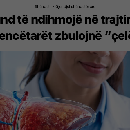
Shëndeti
>
Gjendjet shëndetësore
nd të ndihmojë në trajti
encëtarët zbulojnë “çel