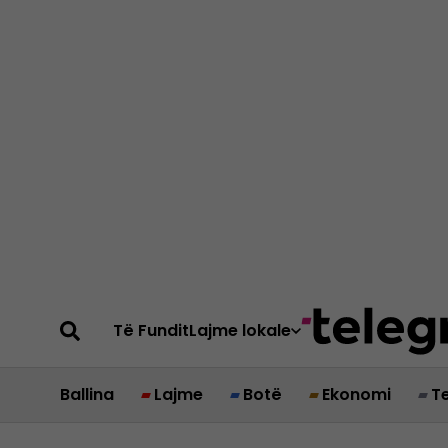
Të Fundit
Lajme lokale
Ballina
Lajme
Botë
Ekonomi
T