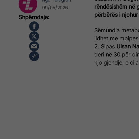
Nga
Telegrafi
rëndësishëm në g
09/05/2026
përbërës i njohu
Sëmundja metabol
lidhet me mbipesh
2. Sipas
Ulsan Na
deri në 30 për qi
kjo gjendje, e c