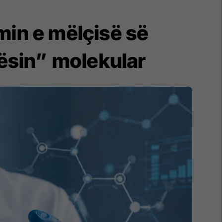
min e mëlçisë së
ësin” molekular