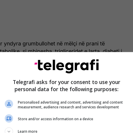
yndyra grumbullohet në mëlçi në prani të
bolike, si mbipesha, trigliceridet e larta, diabeti i
ni i lartë i gjakut. Në fazat e para, shumë persona
, por me kalimin e kohës gjendja mund të çojë në
ozë, cirrozë dhe dëmtim serioz të mëlçisë. Në
Telegrafi asks for your consent to use your
r në revistën shkencore
Metabolism
, autorët
personal data for the following purposes:
LD përfshin një spektër gjendjesh, nga dhjamosja e
format më të avancuara si MASH, fibroza dhe
Personalised advertising and content, advertising and content
measurement, audience research and services development
Store and/or access information on a device
 nga Jang Hyun Choi, nga Ulsan National Institute
echnology, në bashkëpunim me studiues nga Pusan
Learn more