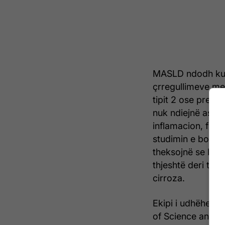
MASLD ndodh kur 
çrregullimeve meta
tipit 2 ose presio
nuk ndiejnë asgjë
inflamacion, fibr
studimin e botua
theksojnë se MAS
thjeshtë deri te 
cirroza.
Ekipi i udhëhequr
of Science and T