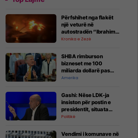
Përfshihet nga flakët
një veturë në
autostradën “Ibrahim
Rugova”
Kronika e Zezë
SHBA rimburson
bizneset me 100
miliarda dollarë pas
anulimit të tarifave të
Amerika
Trumpit
Gashi: Nëse LDK-ja
insiston për postin e
presidentit, situata
komplikohet - pres që
Politikë
të ketë lëshim
Vendimi i komunave në