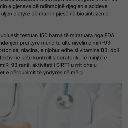
imin e gjeneve që ndihmojnë djegien e acideve
ljen e atyre që marrin pjesë në biosintezën e
studiuesit testuan 150 barna të miratuara nga FDA
ndonjëri prej tyre mund ta ulte nivelin e miR-93.
orton se
, niacina, e njohur edhe si vitamina B3, doli
ektiv në këtë kontroll laboratorik. Te minjtë e
 miR-93 ranë, aktiviteti i SIRT1 u rrit dhe u
ët e përpunimit të yndyrës në mëlçi.