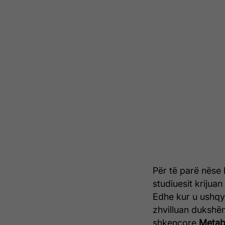
Për të parë nëse 
studiuesit krijua
Edhe kur u ushqy
zhvilluan dukshë
shkencore
Metab