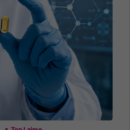
Top Lajme