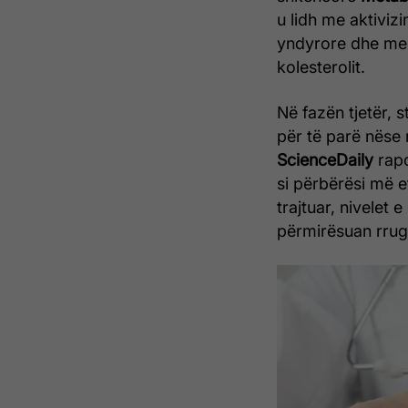
u lidh me aktiviz
yndyrore dhe me u
kolesterolit.
Në fazën tjetër, 
për të parë nëse 
ScienceDaily
rap
si përbërësi më ef
trajtuar, nivelet e
përmirësuan rrug