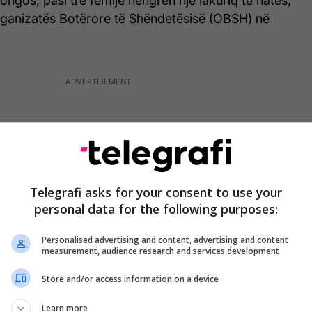
ngos, pasi tre fëmijë hëngrën një lakuriq të natës,
rganizatës Botërore të Shëndetësisë (OBSH) në
Telegrafi asks for your consent to use your
personal data for the following purposes:
Personalised advertising and content, advertising and content
measurement, audience research and services development
Store and/or access information on a device
Learn more
gjakosur nga hunda dhe kishin vjellë gjak përpara se