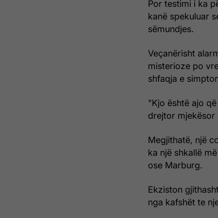
Por testimi i ka 
kanë spekuluar se
sëmundjes.
Veçanërisht alarm
misterioze po vr
shfaqja e simpto
"Kjo është ajo që
drejtor mjekësor 
Megjithatë, një c
ka një shkallë më
ose Marburg.
Ekziston gjithash
nga kafshët te nje