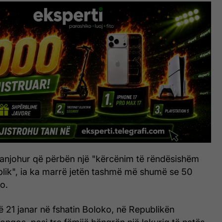
anjohur që përbën një "kërcënim të rëndësishëm
blik", ia ka marrë jetën tashmë më shumë se 50
o.
ë 21 janar në fshatin Boloko, në Republikën