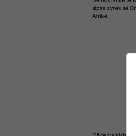
Demokratike të Ko
sipas zyrës së O
Afrikë.
Që të tre kishin 