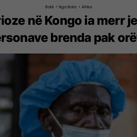
Botë
>
Nga Bota
>
Afrika
ioze në Kongo ia merr 
rsonave brenda pak or