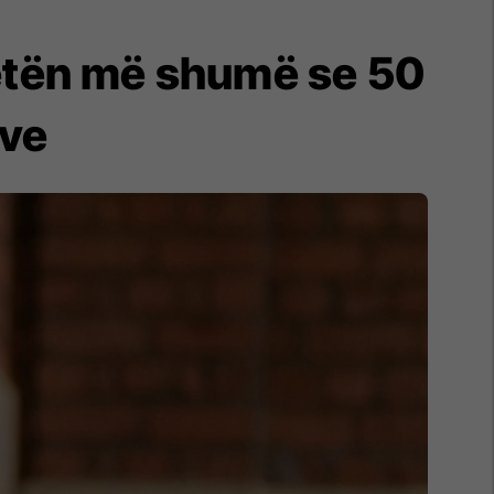
jetën më shumë se 50
ëve