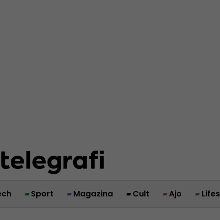
ech
Sport
Magazina
Cult
Ajo
Life