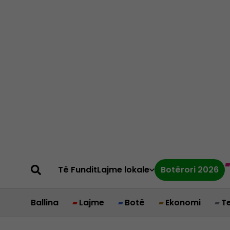
Të Fundit
Lajme lokale
Botërori 2026
Ballina
Lajme
Botë
Ekonomi
T