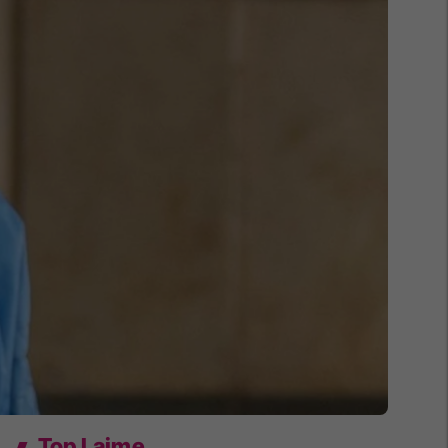
Top Lajme