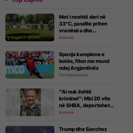
Mot i nxehtë deri në
33°C, pasdite priten
vranësira dhe
rrebeshe shiu
Kosovë
Spanja kampione e
botës, fiton me mund
ndaj Argjentinës
Përfaqësueset
"Ai nuk është
kriminel”: Mbi 20 vite
në SHBA, deportohet
berberi shqiptar
Kosovë
Trump dhe Sanchez