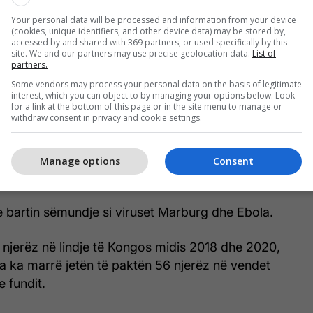
at e tjera kanë përjetuar ethe, të vjella, gjakderdhje,
Your personal data will be processed and information from your device
(cookies, unique identifiers, and other device data) may be stored by,
 dhimbje kyçesh, transmeton Telegrafi.
accessed by and shared with 369 partners, or used specifically by this
site. We and our partners may use precise geolocation data.
List of
partners.
jeç ishin nga i njëjti fshat, ku nga janari kanë
Some vendors may process your personal data on the basis of legitimate
jë të tjerë. Së shpejti sëmundja misterioze u shfaq
interest, which you can object to by managing your options below. Look
t Danda përpara se të përhapej edhe më tej.
for a link at the bottom of this page or in the site menu to manage or
withdraw consent in privacy and cookie settings.
ë konfirmuar 419 raste dhe 53 njerëz kanë vdekur në
r, një rajon veriperëndimor i pyjeve tropikale dhe
Manage options
Consent
pothuajse sa madhësia e Anglisë.
e bartin sëmundje si viruset Marburg dhe Ebola.
 njerëz në lindje të Kongos midis 2018 dhe 2020,
a ka marrë jetën të paktën 56 njerëz në vendet
e fundit.