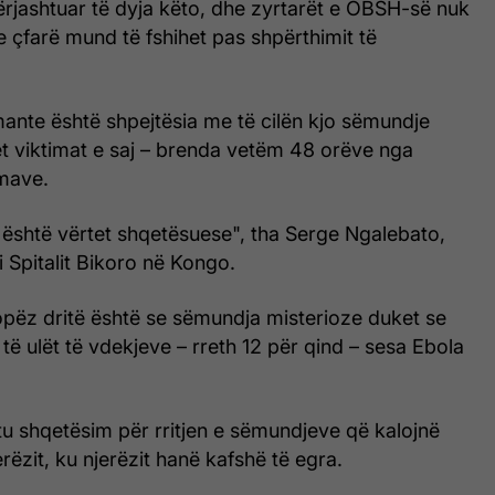
përjashtuar të dyja këto, dhe zyrtarët e OBSH-së nuk
 çfarë mund të fshihet pas shpërthimit të
ante është shpejtësia me të cilën kjo sëmundje
et viktimat e saj – brenda vetëm 48 orëve nga
mave.
 është vërtet shqetësuese", tha Serge Ngalebato,
i Spitalit Bikoro në Kongo.
opëz dritë është se sëmundja misterioze duket se
 të ulët të vdekjeve – rreth 12 për qind – sesa Ebola
tu shqetësim për rritjen e sëmundjeve që kalojnë
rëzit, ku njerëzit hanë kafshë të egra.