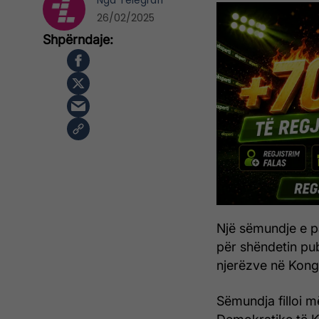
Nga
Telegrafi
26/02/2025
Një sëmundje e p
për shëndetin pu
njerëzve në Kong
Sëmundja filloi m