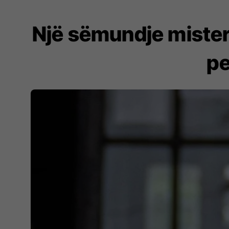
Një sëmundje mister
pe