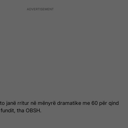
ëto janë rritur në mënyrë dramatike me 60 për qind
 fundit, tha OBSH.