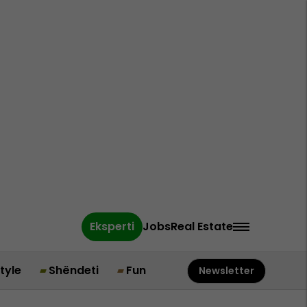
Eksperti
Jobs
Real Estate
style
Shëndeti
Fun
Newsletter