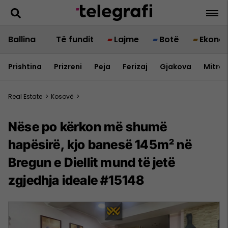
Ballina
Të fundit
Lajme
Botë
Ekono
Prishtina
Prizreni
Peja
Ferizaj
Gjakova
Mitrov
Real Estate
>
Kosovë
>
Nëse po kërkon më shumë
hapësirë, kjo banesë 145m² në
Bregun e Diellit mund të jetë
zgjedhja ideale #15148