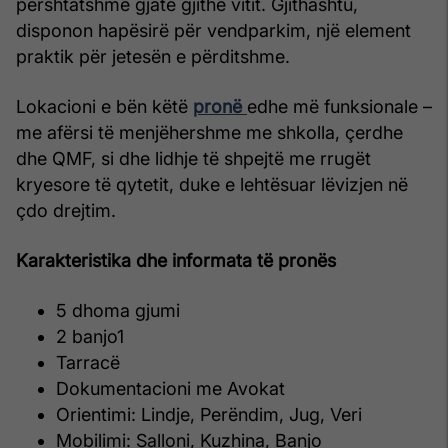
përshtatshme gjatë gjithë vitit. Gjithashtu,
disponon hapësirë për vendparkim, një element
praktik për jetesën e përditshme.
Lokacioni e bën këtë
pronë
edhe më funksionale –
me afërsi të menjëhershme me shkolla, çerdhe
dhe QMF, si dhe lidhje të shpejtë me rrugët
kryesore të qytetit, duke e lehtësuar lëvizjen në
çdo drejtim.
Karakteristika dhe informata të pronës
5 dhoma gjumi
2 banjo1
Tarracë
Dokumentacioni me Avokat
Orientimi: Lindje, Perëndim, Jug, Veri
Mobilimi: Salloni, Kuzhina, Banjo