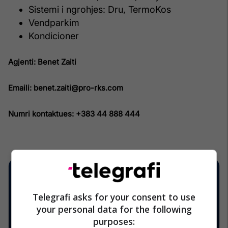
Sistemi i ngrohjes: Dru, TermoKos
Vendparkim
Kondicioner
Agjenti: Benet Zaiti
Emaili: benet.zaiti@pro-rks.com
Numri kontaktues: +383 44 888 444
Telegrafi asks for your consent to use
your personal data for the following
purposes: