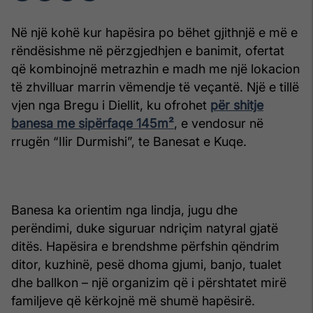
Në një kohë kur hapësira po bëhet gjithnjë e më e
rëndësishme në përzgjedhjen e banimit, ofertat
që kombinojnë metrazhin e madh me një lokacion
të zhvilluar marrin vëmendje të veçantë. Një e tillë
vjen nga Bregu i Diellit, ku ofrohet
për shitje
banesa me sipërfaqe 145m²
, e vendosur në
rrugën “Ilir Durmishi”, te Banesat e Kuqe.
Banesa ka orientim nga lindja, jugu dhe
perëndimi, duke siguruar ndriçim natyral gjatë
ditës. Hapësira e brendshme përfshin qëndrim
ditor, kuzhinë, pesë dhoma gjumi, banjo, tualet
dhe ballkon – një organizim që i përshtatet mirë
familjeve që kërkojnë më shumë hapësirë.