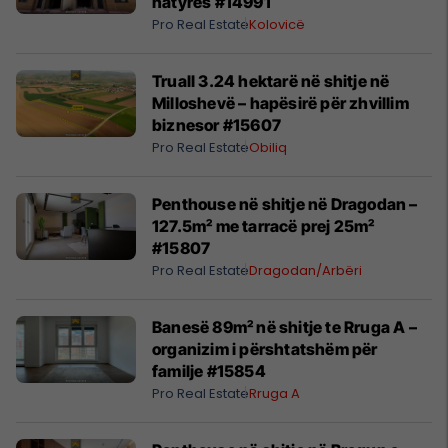
Prona
Bregu I Diellit
Pro Real Estate
Lagje E Konsoliduar
Familje