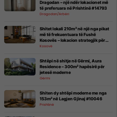
Dragodan – një ndër lokacionet më
të preferuara në Prishtinë #14793
Dragodan/Arbëri
Shitet lokali 210m² në një nga pikat
më të frekuentuara të Fushë
Kosovës – lokacion strategjik për
biznes #15233
Kosovë
Shtëpi në shitje në Gërmi, Aura
Residence – 300m² hapësirë për
jetesë moderne
Gërmi
Shiten dy shtëpi moderne me nga
153m² në Lagjen Gjinaj #10046
Prishtinë