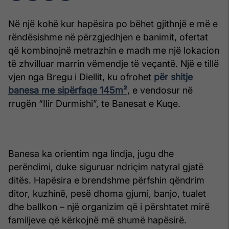
Në një kohë kur hapësira po bëhet gjithnjë e më e
rëndësishme në përzgjedhjen e banimit, ofertat
që kombinojnë metrazhin e madh me një lokacion
të zhvilluar marrin vëmendje të veçantë. Një e tillë
vjen nga Bregu i Diellit, ku ofrohet
për shitje
banesa me sipërfaqe 145m²
, e vendosur në
rrugën “Ilir Durmishi”, te Banesat e Kuqe.
Banesa ka orientim nga lindja, jugu dhe
perëndimi, duke siguruar ndriçim natyral gjatë
ditës. Hapësira e brendshme përfshin qëndrim
ditor, kuzhinë, pesë dhoma gjumi, banjo, tualet
dhe ballkon – një organizim që i përshtatet mirë
familjeve që kërkojnë më shumë hapësirë.