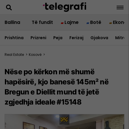
Ballina
Të fundit
Lajme
Botë
Ekono
Prishtina
Prizreni
Peja
Ferizaj
Gjakova
Mitrov
Real Estate
>
Kosovë
>
Nëse po kërkon më shumë
hapësirë, kjo banesë 145m² në
Bregun e Diellit mund të jetë
zgjedhja ideale #15148