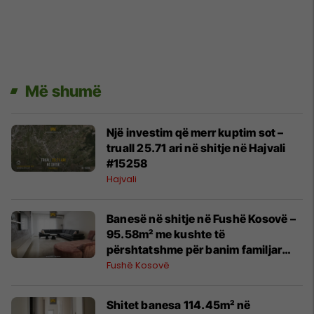
Më shumë
Një investim që merr kuptim sot –
truall 25.71 ari në shitje në Hajvali
#15258
Hajvali
Banesë në shitje në Fushë Kosovë –
95.58m² me kushte të
përshtatshme për banim familjar
#14531
Fushë Kosovë
Shitet banesa 114.45m² në