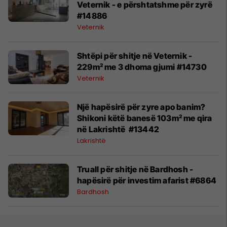
Veternik - e përshtatshme për zyrë
#14886
Veternik
Shtëpi për shitje në Veternik -
229m² me 3 dhoma gjumi #14730
Veternik
Një hapësirë për zyre apo banim?
Shikoni këtë banesë 103m² me qira
në Lakrishtë #13442
Lakrishtë
Truall për shitje në Bardhosh -
hapësirë për investim afarist #6864
Bardhosh