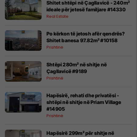
Shitet shtëpi në Çagllavicë - 240m²
ideale për jetesë familjare #14330
Real Estate
Po kërkon të jetosh afër qendrës?
Shitet banesa 97.82m² #10158
Prishtinë
Shtëpi 280m² në shitje në
Çagllavicë #9189
Prishtinë
Hapësirë, rehati dhe privatësi -
shtëpi në shitje në Priam Village
#14905
Prishtinë
Hapësirë 299m² për shitje në