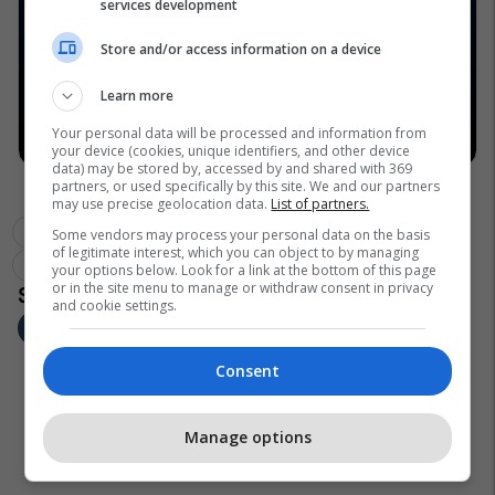
services development
Store and/or access information on a device
Learn more
Your personal data will be processed and information from
your device (cookies, unique identifiers, and other device
data) may be stored by, accessed by and shared with 369
partners, or used specifically by this site. We and our partners
may use precise geolocation data.
List of partners.
Prona
Bregu I Diellit
Pro Real Estate
Some vendors may process your personal data on the basis
of legitimate interest, which you can object to by managing
Lagje E Konsoliduar
Familje
your options below. Look for a link at the bottom of this page
or in the site menu to manage or withdraw consent in privacy
and cookie settings.
Consent
Manage options