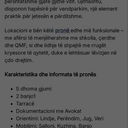
përshtatshme gjatë gjithë vitit. Gjithashtu,
disponon hapësirë për vendparkim, një element
praktik për jetesën e përditshme.
Lokacioni e bën këtë
pronë
edhe më funksionale –
me afërsi të menjëhershme me shkolla, çerdhe
dhe QMF, si dhe lidhje të shpejtë me rrugët
kryesore të qytetit, duke e lehtësuar lëvizjen në
çdo drejtim.
Karakteristika dhe informata të pronës
5 dhoma gjumi
2 banjo1
Tarracë
Dokumentacioni me Avokat
Orientimi: Lindje, Perëndim, Jug, Veri
Mobilimi: Salloni, Kuzhina, Banjo