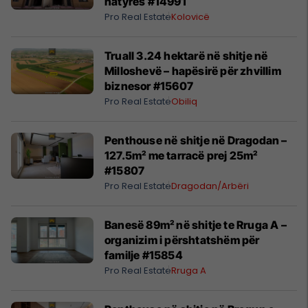
Prona
Bregu I Diellit
Pro Real Estate
Lagje E Konsoliduar
Familje