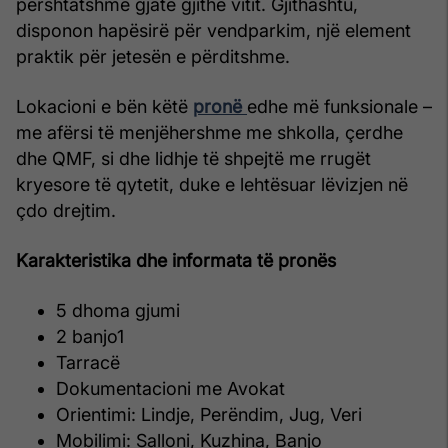
përshtatshme gjatë gjithë vitit. Gjithashtu,
disponon hapësirë për vendparkim, një element
praktik për jetesën e përditshme.
Lokacioni e bën këtë
pronë
edhe më funksionale –
me afërsi të menjëhershme me shkolla, çerdhe
dhe QMF, si dhe lidhje të shpejtë me rrugët
kryesore të qytetit, duke e lehtësuar lëvizjen në
çdo drejtim.
Karakteristika dhe informata të pronës
5 dhoma gjumi
2 banjo1
Tarracë
Dokumentacioni me Avokat
Orientimi: Lindje, Perëndim, Jug, Veri
Mobilimi: Salloni, Kuzhina, Banjo