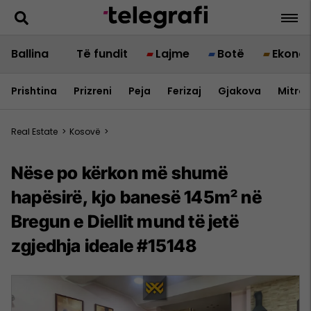
Ballina
Të fundit
Lajme
Botë
Ekono
Prishtina
Prizreni
Peja
Ferizaj
Gjakova
Mitrov
Real Estate
>
Kosovë
>
Nëse po kërkon më shumë
hapësirë, kjo banesë 145m² në
Bregun e Diellit mund të jetë
zgjedhja ideale #15148