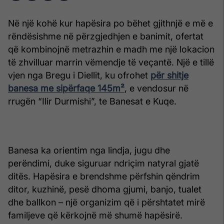
Në një kohë kur hapësira po bëhet gjithnjë e më e
rëndësishme në përzgjedhjen e banimit, ofertat
që kombinojnë metrazhin e madh me një lokacion
të zhvilluar marrin vëmendje të veçantë. Një e tillë
vjen nga Bregu i Diellit, ku ofrohet
për shitje
banesa me sipërfaqe 145m²
, e vendosur në
rrugën “Ilir Durmishi”, te Banesat e Kuqe.
Banesa ka orientim nga lindja, jugu dhe
perëndimi, duke siguruar ndriçim natyral gjatë
ditës. Hapësira e brendshme përfshin qëndrim
ditor, kuzhinë, pesë dhoma gjumi, banjo, tualet
dhe ballkon – një organizim që i përshtatet mirë
familjeve që kërkojnë më shumë hapësirë.