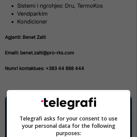
Sistemi i ngrohjes: Dru, TermoKos
Vendparkim
Kondicioner
Agjenti: Benet Zaiti
Emaili: benet.zaiti@pro-rks.com
Numri kontaktues: +383 44 888 444
Telegrafi asks for your consent to use
your personal data for the following
purposes: