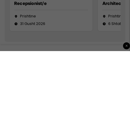
Recepsionist/e
Architect
Prishtine
Prishtinë
31 Gusht 2026
6 Shtator 2
×