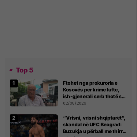
Top 5
Ftohet nga prokuroria e
Kosovës për krime lufte,
ish-gjenerali serb thotë se
dikush e tradhtoi në
02/08/2026
Beograd
“Vrisni, vrisni shqiptarët”,
skandal në UFC Beograd:
Buzukja u përball me thirrje