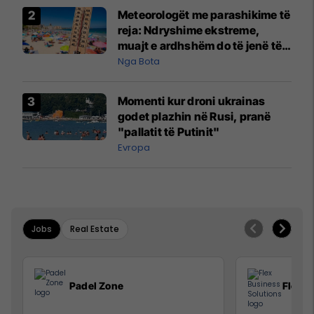
Meteorologët me parashikime të
reja: Ndryshime ekstreme,
muajt e ardhshëm do të jenë të
pazakontë
Nga Bota
Momenti kur droni ukrainas
godet plazhin në Rusi, pranë
"pallatit të Putinit"
Evropa
Jobs
Real Estate
Padel Zone
Flex B