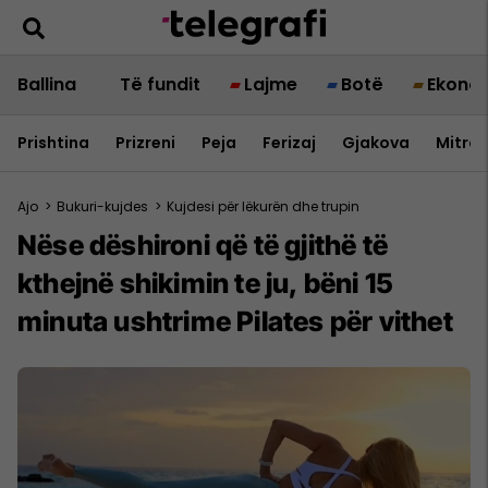
Ballina
Të fundit
Lajme
Botë
Ekono
Prishtina
Prizreni
Peja
Ferizaj
Gjakova
Mitrov
Ajo
>
Bukuri-kujdes
>
Kujdesi për lëkurën dhe trupin
Nëse dëshironi që të gjithë të
kthejnë shikimin te ju, bëni 15
minuta ushtrime Pilates për vithet