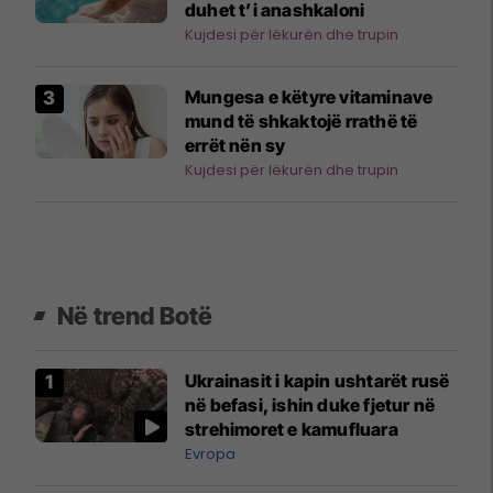
duhet t’i anashkaloni
Kujdesi për lëkurën dhe trupin
Mungesa e këtyre vitaminave
mund të shkaktojë rrathë të
errët nën sy
Kujdesi për lëkurën dhe trupin
Në trend Botë
Ukrainasit i kapin ushtarët rusë
në befasi, ishin duke fjetur në
strehimoret e kamufluara
Evropa