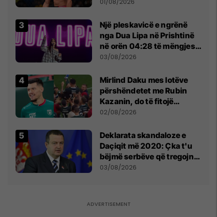
anti-shqiptare nga
01/08/2026
tribunat
Një pleskavicë e ngrënë
nga Dua Lipa në Prishtinë
në orën 04:28 të mëngjesit
- dhe bota digjitale serbe
03/08/2026
shpall gjendjen e luftës
Mirlind Daku mes lotëve
përshëndetet me Rubin
Kazanin, do të fitojë
miliona te Spartak Moska
02/08/2026
​Deklarata skandaloze e
Daçiqit më 2020: Çka t'u
bëjmë serbëve që tregojnë
ku janë varrosur shqiptarët
03/08/2026
në Serbi