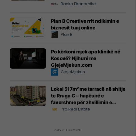
Banka Ekonomike
Plan B Creative rrit ndikimin e
biznesit tuaj online
Plan B
Po kërkoni mjek apo klinikë në
Kosovë? Njihuni me
GjejeMjekun.com
GjejeMjekun
Lokal 517m² me tarracë në shitje
te Rruga C – hapësirë e
favorshme për zhvillimin e
biznesit #15796
Pro Real Estate