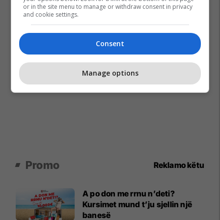
or in the site menu to manage or withdraw consent in privacy
and cookie settings.
Consent
Manage options
Promo
Reklamo këtu
A po don me rrnu n’deti?
Kursimet mund t’ju sjellin një
banesë