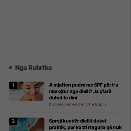
Nga Rubrika
A mjafton pudra me SPF për t’u
mbrojtur nga dielli? Ja çfarë
duhet të dini
Kujdesi për lëkurën dhe trupin
Spreji kundër diellit duket
praktik, por ka tri rregulla që nuk