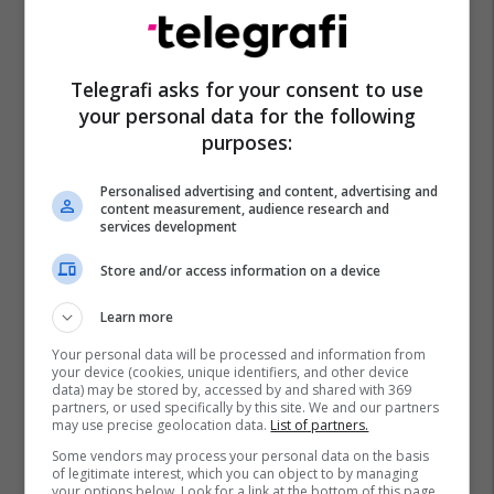
Pilates
Ushtrime Për Vithe
Ushtrime Pilates
Telegrafi asks for your consent to use
Stërvitje
your personal data for the following
purposes:
Personalised advertising and content, advertising and
content measurement, audience research and
services development
Store and/or access information on a device
Learn more
Your personal data will be processed and information from
your device (cookies, unique identifiers, and other device
data) may be stored by, accessed by and shared with 369
partners, or used specifically by this site. We and our partners
may use precise geolocation data.
List of partners.
Some vendors may process your personal data on the basis
of legitimate interest, which you can object to by managing
your options below. Look for a link at the bottom of this page