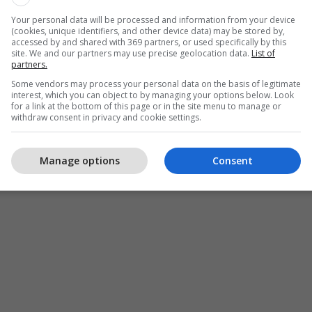
Your personal data will be processed and information from your device
(cookies, unique identifiers, and other device data) may be stored by,
accessed by and shared with 369 partners, or used specifically by this
site. We and our partners may use precise geolocation data.
List of
partners.
Some vendors may process your personal data on the basis of legitimate
interest, which you can object to by managing your options below. Look
for a link at the bottom of this page or in the site menu to manage or
withdraw consent in privacy and cookie settings.
Manage options
Consent