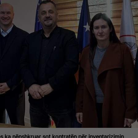
 ka nënshkruar sot kontratën për inventarizimin