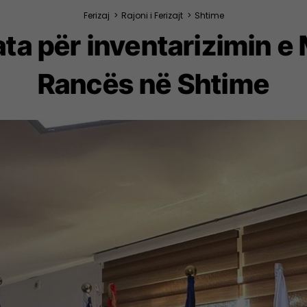
Ferizaj
>
Rajoni i Ferizajt
>
Shtime
a për inventarizimin e 
Rancës në Shtime