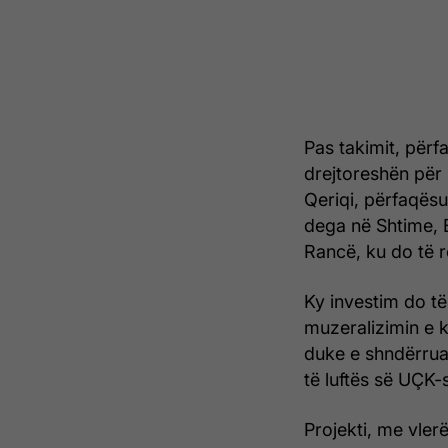
Pas takimit, për
drejtoreshën për
Qeriqi, përfaqë
dega në Shtime, B
Rancë, ku do të r
Ky investim do t
muzeralizimin e k
duke e shndërruar
të luftës së UÇK-s
Projekti, me vler