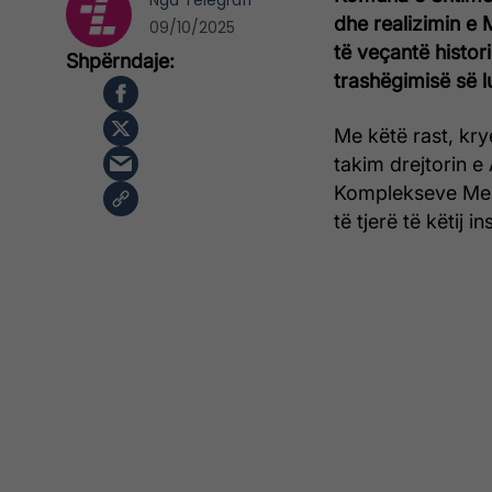
Nga
Telegrafi
dhe realizimin e 
09/10/2025
të veçantë histo
trashëgimisë së l
Me këtë rast, kry
takim drejtorin 
Komplekseve Mem
të tjerë të këtij in