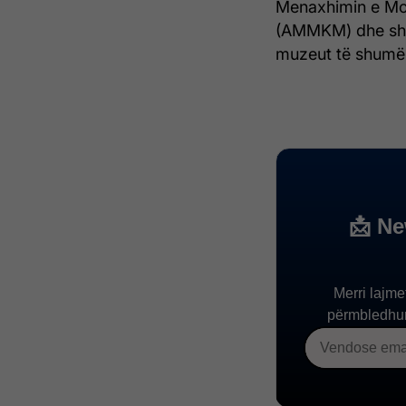
Menaxhimin e M
(AMMKM) dhe shën
muzeut të shumëpr