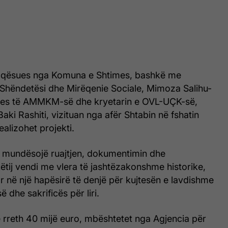
faqësues nga Komuna e Shtimes, bashkë me
 Shëndetësi dhe Mirëqenie Sociale, Mimoza Salihu-
sues të AMMKM-së dhe kryetarin e OVL-UÇK-së,
aki Rashiti, vizituan nga afër Shtabin në fshatin
ealizohet projekti.
ë mundësojë ruajtjen, dokumentimin dhe
ëtij vendi me vlera të jashtëzakonshme historike,
 në një hapësirë të denjë për kujtesën e lavdishme
ë dhe sakrificës për liri.
ë rreth 40 mijë euro, mbështetet nga Agjencia për