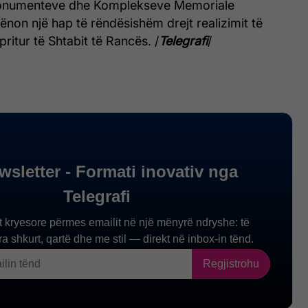
onumenteve dhe Komplekseve Memoriale
on një hap të rëndësishëm drejt realizimit të
itur të Shtabit të Rancës. /
Telegrafi
/