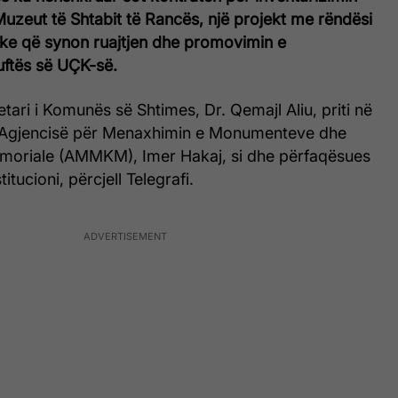
Muzeut të Shtabit të Rancës, një projekt me rëndësi
rike që synon ruajtjen dhe promovimin e
uftës së UÇK-së.
etari i Komunës së Shtimes, Dr. Qemajl Aliu, priti në
e Agjencisë për Menaxhimin e Monumenteve dhe
oriale (AMMKM), Imer Hakaj, si dhe përfaqësues
stitucioni, përcjell Telegrafi.