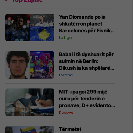
Yan Diomande po ia
shkatërron planet
Barcelonës për Fisnik
Asllanin
La Liga
Babai i të dyshuarit për
sulmin në Berlin:
Dikush ia ka shpëlarë
trurin
Evropa
MIT-i pagoi 299 mijë
euro për tenderin e
pronave, D+ evidenton
shkelje procedurale
Kosovë
Tërmetet