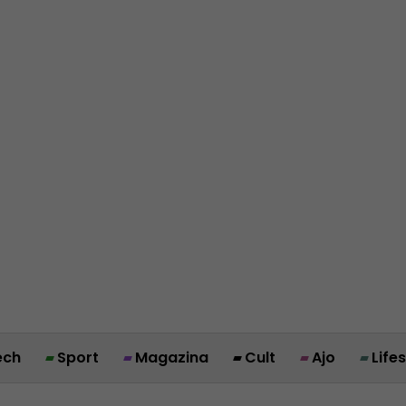
ech
Sport
Magazina
Cult
Ajo
Life