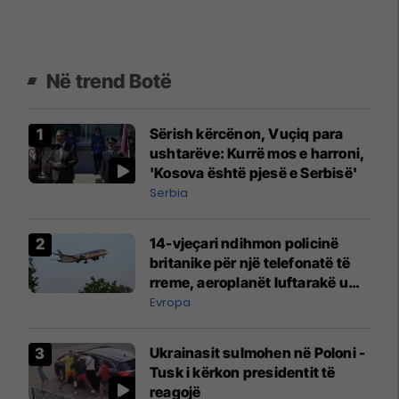
Në trend Botë
Sërish kërcënon, Vuçiq para
ushtarëve: Kurrë mos e harroni,
'Kosova është pjesë e Serbisë'
Serbia
14-vjeçari ndihmon policinë
britanike për një telefonatë të
rreme, aeroplanët luftarakë u
ngritën në ajër për të
Evropa
interceptuar fluturaken e Qatar
Airways që po shkonte drejt
Ukrainasit sulmohen në Poloni -
Mançesterit
Tusk i kërkon presidentit të
reagojë