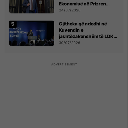
Ekonomisë në Prizren
mohon pretendimet
24/07/2026
Gjithçka që ndodhi në
Kuvendin e
jashtëzakonshëm të LDK-
së
30/07/2026