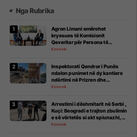
Nga Rubrika
Agron Limani emërohet
kryesues të Komisionit
Qeveritar për Persona të
Zhdukur
Kosovë
Inspektorati Qendror i Punës
ndalon punimet në dy kantiere
ndërtimi në Prizren dhe
Suharekë
Kosovë
​Arrestimi i dëshmitarit në Serbi ,
Kuçi: Beogradi e trajton zbulimin
e së vërtetës si akt spiunazhi,
frikësohet nga zbardhja e
Kosovë
varrezave masive