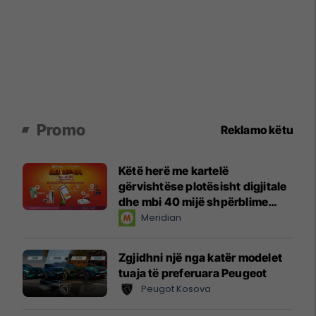
Promo
Reklamo këtu
Këtë herë me kartelë
gërvishtëse plotësisht digjitale
dhe mbi 40 mijë shpërblime
instant!
Meridian
Zgjidhni një nga katër modelet
tuaja të preferuara Peugeot
Peugot Kosova