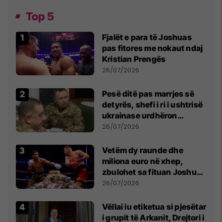
Top 5
Fjalët e para të Joshuas
pas fitores me nokaut ndaj
Kristian Prengës
26/07/2026
Pesë ditë pas marrjes së
detyrës, shefi i ri i ushtrisë
ukrainase urdhëron
kontroll të madh
26/07/2026
Vetëm dy raunde dhe
miliona euro në xhep,
zbulohet sa fituan Joshua
e Prenga
26/07/2026
Vëllai iu etiketua si pjesëtar
i grupit të Arkanit, Drejtori i