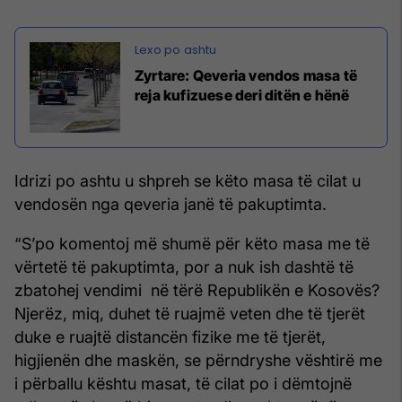
Zyrtare: Qeveria vendos masa të
reja kufizuese deri ditën e hënë
Idrizi po ashtu u shpreh se këto masa të cilat u
vendosën nga qeveria janë të pakuptimta.
“S’po komentoj më shumë për këto masa me të
vërtetë të pakuptimta, por a nuk ish dashtë të
zbatohej vendimi në tërë Republikën e Kosovës?
Njerëz, miq, duhet të ruajmë veten dhe të tjerët
duke e ruajtë distancën fizike me të tjerët,
higjienën dhe maskën, se përndryshe vështirë me
i përballu kështu masat, të cilat po i dëmtojnë