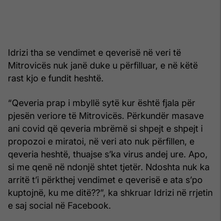
Idrizi tha se vendimet e qeverisë në veri të
Mitrovicës nuk janë duke u përfilluar, e në këtë
rast kjo e fundit heshtë.
“Qeveria prap i mbyllë sytë kur është fjala për
pjesën veriore të Mitrovicës. Përkundër masave
ani covid që qeveria mbrëmë si shpejt e shpejt i
propozoi e miratoi, në veri ato nuk përfillen, e
qeveria heshtë, thuajse s’ka virus andej ure. Apo,
si me qenë në ndonjë shtet tjetër. Ndoshta nuk ka
arritë t’i përkthej vendimet e qeverisë e ata s’po
kuptojnë, ku me ditë??”, ka shkruar Idrizi në rrjetin
e saj social në Facebook.