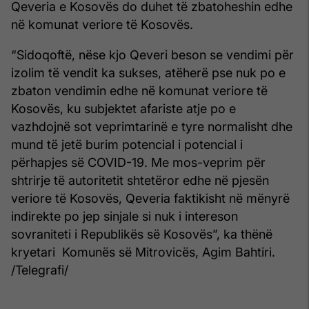
Qeveria e Kosovës do duhet të zbatoheshin edhe
në komunat veriore të Kosovës.
“Sidoqoftë, nëse kjo Qeveri beson se vendimi për
izolim të vendit ka sukses, atëherë pse nuk po e
zbaton vendimin edhe në komunat veriore të
Kosovës, ku subjektet afariste atje po e
vazhdojnë sot veprimtarinë e tyre normalisht dhe
mund të jetë burim potencial i potencial i
përhapjes së COVID-19. Me mos-veprim për
shtrirje të autoritetit shtetëror edhe në pjesën
veriore të Kosovës, Qeveria faktikisht në mënyrë
indirekte po jep sinjale si nuk i intereson
sovraniteti i Republikës së Kosovës”, ka thënë
kryetari Komunës së Mitrovicës, Agim Bahtiri.
/Telegrafi/