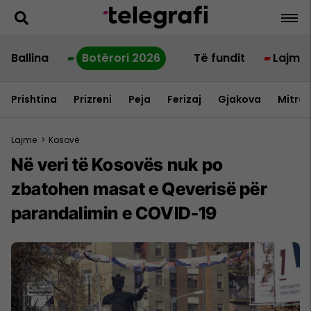
Ballina
Botërori 2026
Të fundit
Lajme
Prishtina
Prizreni
Peja
Ferizaj
Gjakova
Mitrov
Lajme
>
Kosovë
Në veri të Kosovës nuk po
zbatohen masat e Qeverisë për
parandalimin e COVID-19