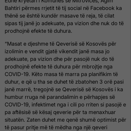
Edhe kryetari i Komunës së Mitrovicës, Agim
Bahtiri përmes rrjetit të tij social në Facebook ka
thënë se është kundër masave të reja, të cilat
sipas tij janë jo adekuate, pa vizion dhe nuk do të
prodhojnë efekte të duhura.
“Masat e djeshme të Qeverisë së Kosovës për
izolimin e vendit gjatë vikendit janë masa jo
adekuate, pa vizion dhe për pasojë nuk do të
prodhojnë efekte të duhura për mbrojtje nga
COVID-19. Këto masa të marra pa planifikim të
duhur, e që u tha se duhet të zbatohen 3 orë pasi
janë marrë, tregojnë se Qeverisë së Kosovës i ka
humbur rruga në parandalimin e përhapjes së
COVID-19, infektimet nga i cili po rriten si pasojë e
pa aftësisë së kësaj qeverie për ta menaxhuar
situatën. Zaten duhet me qenë shumë optimist për
të pasur pritje më të mëdha nga një qeveri