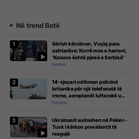
Në trend Botë
Sërish kërcënon, Vuçiq para
ushtarëve: Kurrë mos e harroni,
'Kosova është pjesë e Serbisë'
Serbia
14-vjeçari ndihmon policinë
britanike për një telefonatë të
rreme, aeroplanët luftarakë u
ngritën në ajër për të
Evropa
interceptuar fluturaken e Qatar
Airways që po shkonte drejt
Ukrainasit sulmohen në Poloni -
Mançesterit
Tusk i kërkon presidentit të
reagojë