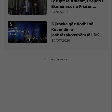
i grupit të Arkanit, Drejtori i
Ekonomisë në Prizren
mohon pretendimet
24/07/2026
Gjithçka që ndodhi në
Kuvendin e
jashtëzakonshëm të LDK-
së
30/07/2026