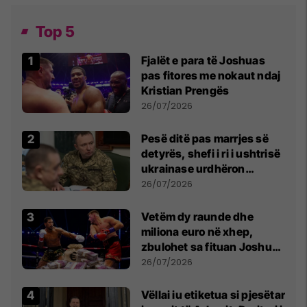
Top 5
Fjalët e para të Joshuas
pas fitores me nokaut ndaj
Kristian Prengës
26/07/2026
Pesë ditë pas marrjes së
detyrës, shefi i ri i ushtrisë
ukrainase urdhëron
kontroll të madh
26/07/2026
Vetëm dy raunde dhe
miliona euro në xhep,
zbulohet sa fituan Joshua
e Prenga
26/07/2026
Vëllai iu etiketua si pjesëtar