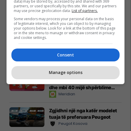
data) may be stored by, accessed by and shared with 369
partners, or used specifically by this site. We and our partners
may use precise geolocation data.
List of partners.
Some vendors may process your personal data on the basis
of legitimate interest, which you can object to by managing
your options below. Look for a link at the bottom of this page
or in the site menu to manage or withdraw consent in privacy
and cookie settings.
Consent
Promo
Reklamo këtu
Manage options
Këtë herë me kartelë
gërvishtëse plotësisht digjitale
dhe mbi 40 mijë shpërblime
instant!
Meridian
Zgjidhni një nga katër modelet
tuaja të preferuara Peugeot
Peugot Kosova