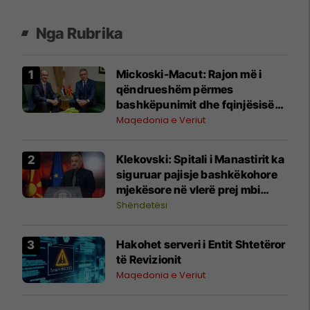
Nga Rubrika
Mickoski-Macut: Rajon më i
qëndrueshëm përmes
bashkëpunimit dhe fqinjësisë
së mirë RMV-Serbi
Maqedonia e Veriut
Klekovski: Spitali i Manastirit ka
siguruar pajisje bashkëkohore
mjekësore në vlerë prej mbi
30,4 milionë denarë
Shëndetësi
Hakohet serveri i Entit Shtetëror
të Revizionit
Maqedonia e Veriut