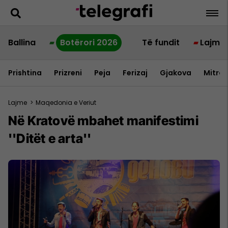
Ballina
Botërori 2026
Të fundit
Lajme
Prishtina
Prizreni
Peja
Ferizaj
Gjakova
Mitrov
Lajme
>
Maqedonia e Veriut
Në Kratovë mbahet manifestimi
''Ditët e arta''