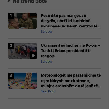
Në trend Botë
Pesë ditë pas marrjes së
detyrës, shefi i ri i ushtrisë
ukrainase urdhëron kontroll të
madh
Evropa
Ukrainasit sulmohen në Poloni -
Tusk i kërkon presidentit të
reagojë
Evropa
Meteorologët me parashikime të
reja: Ndryshime ekstreme,
muajt e ardhshëm do të jenë të
pazakontë
Nga Bota