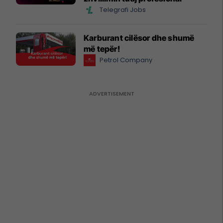
Telegrafi Jobs
Karburant cilësor dhe shumë
më tepër!
Petrol Company