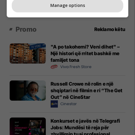
Manage options
Promo
Reklamo këtu
"A po takohemi? Veni dihet" –
Një histori që rritet bashkë me
familjet tona
Viva Fresh Store
Russell Crowe në rolin e një
shqiptari në filmin e ri “The Get
Out” në CineStar
Cinestar
Konkurset e javës në Telegrafi
Jobs: Mundësi të reja për
zhvillimin tuaj profesional