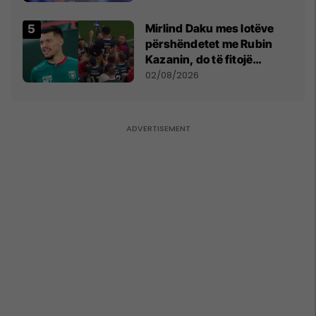
Mirlind Daku mes lotëve
përshëndetet me Rubin
Kazanin, do të fitojë
miliona te Spartak Moska
02/08/2026