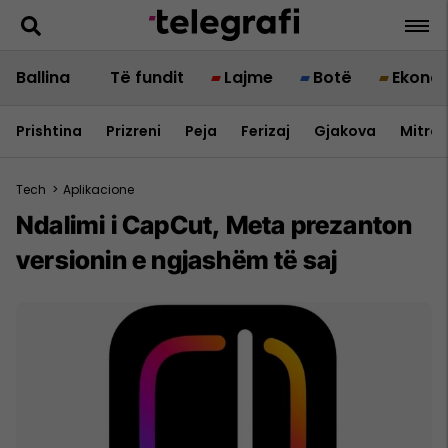
Ballina
Të fundit
Lajme
Botë
Ekono
Prishtina
Prizreni
Peja
Ferizaj
Gjakova
Mitrov
Tech
>
Aplikacione
Ndalimi i CapCut, Meta prezanton
versionin e ngjashëm të saj