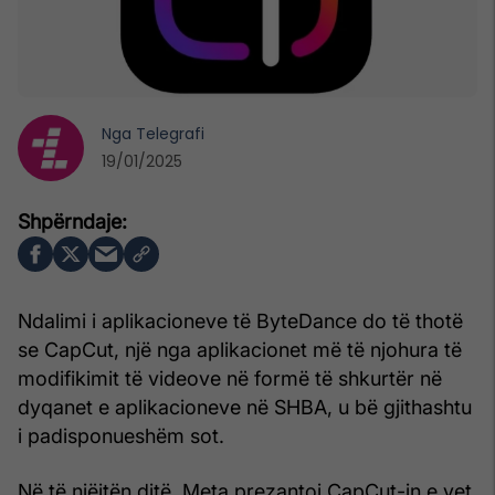
Nga
Telegrafi
19/01/2025
Ndalimi i aplikacioneve të ByteDance do të thotë
se CapCut, një nga aplikacionet më të njohura të
modifikimit të videove në formë të shkurtër në
dyqanet e aplikacioneve në SHBA, u bë gjithashtu
i padisponueshëm sot.
Në të njëjtën ditë, Meta prezantoi CapCut-in e vet