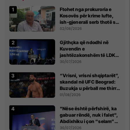
Ftohet nga prokuroria e
Kosovës për krime lufte,
ish-gjenerali serb thotë se
dikush e tradhtoi në
02/08/2026
Beograd
Gjithçka që ndodhi në
Kuvendin e
jashtëzakonshëm të LDK-
së
30/07/2026
“Vrisni, vrisni shqiptarët”,
skandal në UFC Beograd:
Buzukja u përball me thirrje
anti-shqiptare nga
01/08/2026
tribunat
"Nëse është përfshirë, ka
gabuar rëndë, nuk i falet",
Abdixhiku i çon “selam”
Përparim Ramës
30/07/2026