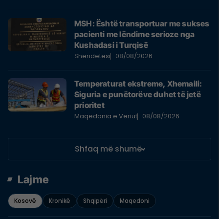
MSH: Është transportuar me sukses
pacienti me lëndime serioze nga
Kushadasi i Turqisë
Shëndetësi
08/08/2026
Temperaturat ekstreme, Xhemaili:
Siguria e punëtorëve duhet të jetë
prioritet
Maqedonia e Veriut
08/08/2026
Shfaq më shumë
Lajme
Kosovë
Kronikë
Shqipëri
Maqedoni