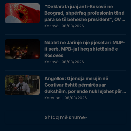
“Deklarata juaj anti-Kosovë në
Beograd, shpërfaq profesionin tënd
para se të bëheshe president”, OVL
e UÇK-së i reagon Zelenskyt
Kosovë
08/08/2026
Ndalet në Jarinjë një pjesëtar i MUP-
it serb, MPB-ja i heq shtetësinë e
Kosovës
Kosovë
08/08/2026
Angellov: Gjendja me ujin në
Gostivar është përmirësuar
dukshëm, por ende nuk lejohet për
pije
Komunat
08/08/2026
Shfaq më shumë