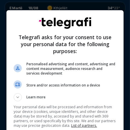
E Martë
18/08
Kthjellët
34°
23°
Telegrafi asks for your consent to use
your personal data for the following
purposes:
Personalised advertising and content, advertising and
content measurement, audience research and
services development
Store and/or access information on a device
Learn more
Your personal data will be processed and information from
your device (cookies, unique identifiers, and other device
data) may be stored by, accessed by and shared with 369
partners, or used specifically by this site. We and our partners
may use precise geolocation data.
List of partners.