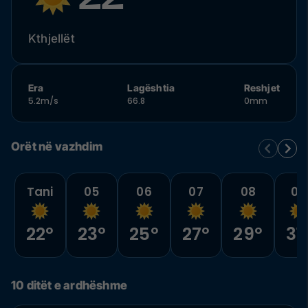
Kthjellët
Era
Lagështia
Reshjet
5.2m/s
66.8
0mm
Orët në vazhdim
Tani
05
06
07
08
09
22°
23°
25°
27°
29°
31
10 ditët e ardhëshme