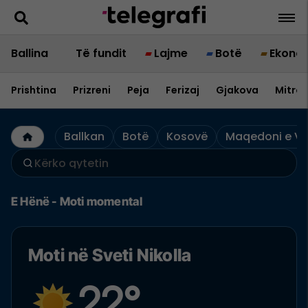
Ballina
Të fundit
Lajme
Botë
Ekono
Prishtina
Prizreni
Peja
Ferizaj
Gjakova
Mitrov
Ballkan
Botë
Kosovë
Maqedoni e Ve
E Hënë - Moti momental
Moti në Sveti Nikolla
22°