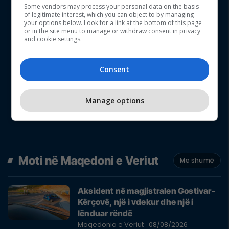
Some vendors may process your personal data on the basis
of legitimate interest, which you can object to by managing
your options below. Look for a link at the bottom of this page
or in the site menu to manage or withdraw consent in privacy
and cookie settings.
Consent
Manage options
Moti në Maqedoni e Veriut
Më shumë
Aksident në magjistralen Gostivar-
Kërçovë, një i vdekur dhe një i
lënduar rëndë
Maqedonia e Veriut
08/08/2026