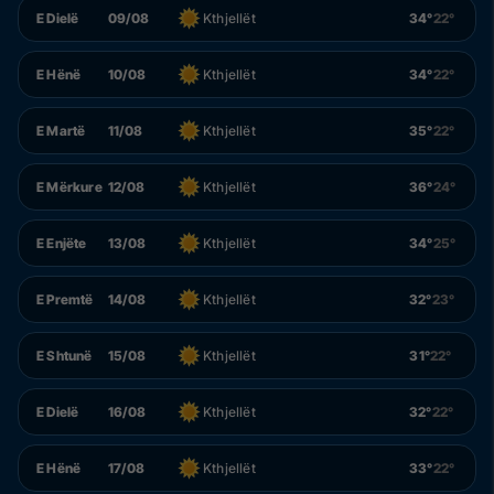
E Dielë
09/08
Kthjellët
34°
22°
E Hënë
10/08
Kthjellët
34°
22°
E Martë
11/08
Kthjellët
35°
22°
E Mërkure
12/08
Kthjellët
36°
24°
E Enjëte
13/08
Kthjellët
34°
25°
E Premtë
14/08
Kthjellët
32°
23°
E Shtunë
15/08
Kthjellët
31°
22°
E Dielë
16/08
Kthjellët
32°
22°
E Hënë
17/08
Kthjellët
33°
22°