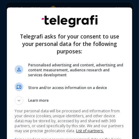
E Hënë
17/08
Kthjellët
36°
23°
Telegrafi asks for your consent to use
your personal data for the following
purposes:
Personalised advertising and content, advertising and
content measurement, audience research and
services development
Store and/or access information on a device
Learn more
Your personal data will be processed and information from
your device (cookies, unique identifiers, and other device
data) may be stored by, accessed by and shared with 369
partners, or used specifically by this site. We and our partners
may use precise geolocation data.
List of partners.