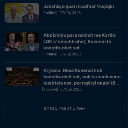
Jakshiq e quan tradhtar Vuçiqin
Politikë
07/08/2026
Abdixhiku para takimit me Kurtin:
LDK s’nënshtrohet, Kuvendi të
konstituohet sot
Politikë
07/08/2026
Kryeziu: Nëse Kuvendi nuk
konstituohet sot, nuk ka sanksione
kushtetuese, por ngërçi mund të
zgjasë pafund
Kosovë
07/08/2026
Shfaq më shumë