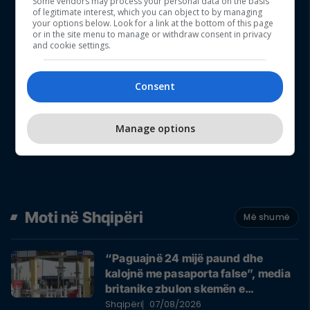
Some vendors may process your personal data on the basis
of legitimate interest, which you can object to by managing
your options below. Look for a link at the bottom of this page
or in the site menu to manage or withdraw consent in privacy
and cookie settings.
Consent
Manage options
Moti në Shqipëri
Më shumë
“Paguajnë 24 mijë paund dhe
kalojnë me pasaporta false”, media
britanike zbulon skemën e
kontrabandistëve shqiptarë
Shqipëri
07/08/2026