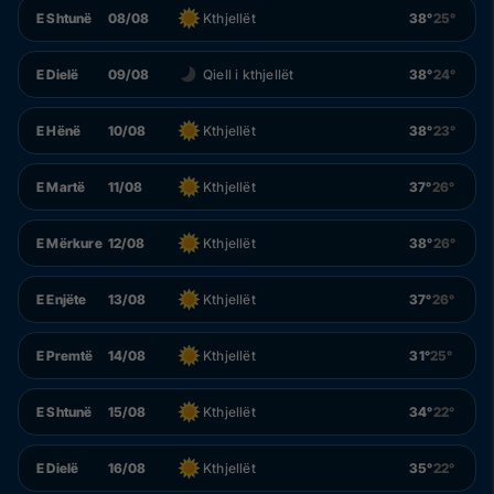
E Shtunë
08/08
Kthjellët
38°
25°
E Dielë
09/08
Qiell i kthjellët
38°
24°
E Hënë
10/08
Kthjellët
38°
23°
E Martë
11/08
Kthjellët
37°
26°
E Mërkure
12/08
Kthjellët
38°
26°
E Enjëte
13/08
Kthjellët
37°
26°
E Premtë
14/08
Kthjellët
31°
25°
E Shtunë
15/08
Kthjellët
34°
22°
E Dielë
16/08
Kthjellët
35°
22°