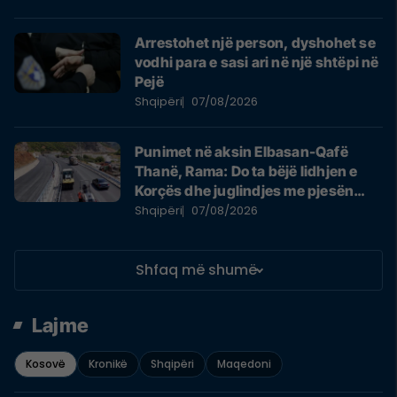
Arrestohet një person, dyshohet se
vodhi para e sasi ari në një shtëpi në
Pejë
Shqipëri
07/08/2026
Punimet në aksin Elbasan-Qafë
Thanë, Rama: Do ta bëjë lidhjen e
Korçës dhe juglindjes me pjesën
tjetër të vendit
Shqipëri
07/08/2026
Shfaq më shumë
Lajme
Kosovë
Kronikë
Shqipëri
Maqedoni