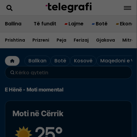
Ballina
Të fundit
Lajme
Botë
Ekono
Prishtina
Prizreni
Peja
Ferizaj
Gjakova
Mitrov
Ballkan
Botë
Kosovë
Maqedoni e Ve
E Hënë - Moti momental
Moti në Cërrik
25°