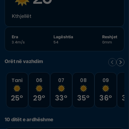
Kthjellët
Era
Lagështia
Reshjet
3.4m/s
54
0mm
Orët në vazhdim
Tani
06
07
08
09
1
25°
29°
33°
35°
36°
3
10 ditët e ardhëshme