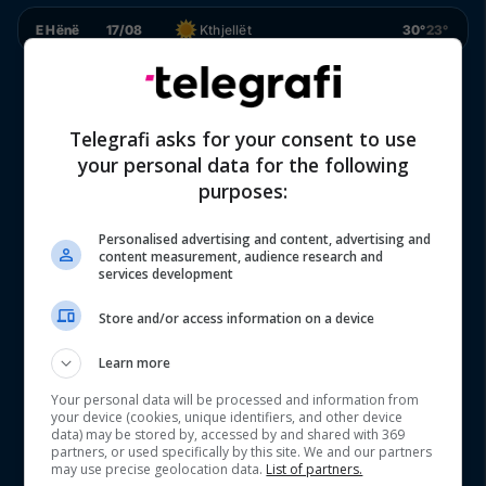
E Hënë
17/08
Kthjellët
30°
23°
Telegrafi asks for your consent to use
your personal data for the following
purposes:
Personalised advertising and content, advertising and
content measurement, audience research and
services development
Store and/or access information on a device
Learn more
Your personal data will be processed and information from
your device (cookies, unique identifiers, and other device
data) may be stored by, accessed by and shared with 369
partners, or used specifically by this site. We and our partners
may use precise geolocation data.
List of partners.