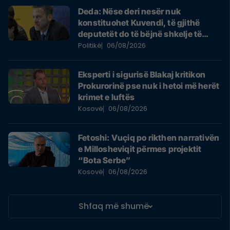
Deda: Nëse deri nesër nuk
konstituohet Kuvendi, të gjithë
deputetët do të bëjnë shkelje të
rëndë kushtetuese
Politikë
06/08/2026
Eksperti i sigurisë Blakaj kritikon
Prokurorinë pse nuk i hetoi më herët
krimet e luftës
Kosovë
06/08/2026
Fetoshi: Vuçiq po rikthen narrativën
e Millosheviqit përmes projektit
“Bota Serbe”
Kosovë
06/08/2026
Shfaq më shumë