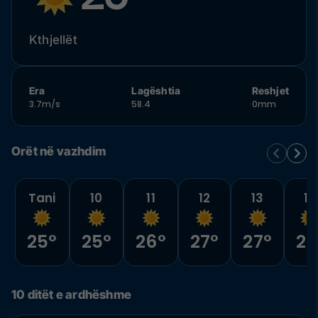
Kthjellët
Era
Lagështia
Reshjet
3.7m/s
58.4
0mm
Orët në vazhdim
Tani
10
11
12
13
14
25°
25°
26°
27°
27°
27
10 ditët e ardhëshme