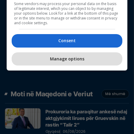
Some vendors may process your personal data on the basis
of legitimate interest, which you can object to by managing
your options below. Look for a link at the bottom of this page
or in the site menu to manage or withdraw consent in privacy
and cookie settings.
Consent
Manage options
Moti në Maqedoni e Veriut
Më shumë
Prokuroria ka paraqitur ankesë ndaj
aktgjykimit lirues për Gruevskin në
rastin “Talir 2”
Gjyqësi
06/08/2026