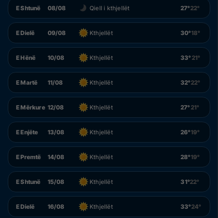
E Shtunë
08/08
Qiell i kthjellët
27°
22°
E Dielë
09/08
Kthjellët
30°
18°
E Hënë
10/08
Kthjellët
33°
21°
E Martë
11/08
Kthjellët
32°
22°
E Mërkure
12/08
Kthjellët
27°
21°
E Enjëte
13/08
Kthjellët
26°
19°
E Premtë
14/08
Kthjellët
28°
19°
E Shtunë
15/08
Kthjellët
31°
22°
E Dielë
16/08
Kthjellët
33°
24°