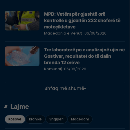
MPB: Vetëm për gjashtë orë
kontrollë u gjobitën 222 shoferë të
motoçikletave
Maqedonia e Veriut
06/08/2026
Tre laboratorë po e analizojnë ujin në
Gostivar, rezultatet do të dalin
brenda 12 orëve
Komunat
06/08/2026
Shfaq më shumë
Lajme
Kosovë
Kronikë
Shqipëri
Maqedoni