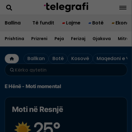
Ballina
Të fundit
Lajme
Botë
Ekono
Prishtina
Prizreni
Peja
Ferizaj
Gjakova
Mitrov
Ballkan
Botë
Kosovë
Maqedoni e Ve
E Hënë - Moti momental
Moti në Resnjë
25°