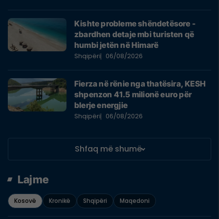
Kishte probleme shëndetësore -
zbardhen detaje mbi turisten që
humbi jetën në Himarë
Shqipëri
06/08/2026
Fierza në rënie nga thatësira, KESH
shpenzon 41.5 milionë euro për
blerje energjie
Shqipëri
06/08/2026
Shfaq më shumë
Lajme
Kosovë
Kronikë
Shqipëri
Maqedoni