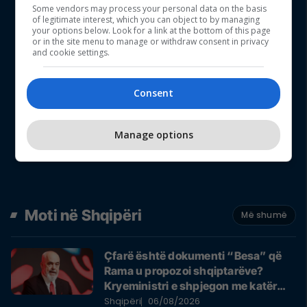
Some vendors may process your personal data on the basis
of legitimate interest, which you can object to by managing
your options below. Look for a link at the bottom of this page
or in the site menu to manage or withdraw consent in privacy
and cookie settings.
Consent
Manage options
Moti në Shqipëri
Më shumë
Çfarë është dokumenti “Besa” që
Rama u propozoi shqiptarëve?
Kryeministri e shpjegon me katër
fjalë
Shqipëri
06/08/2026