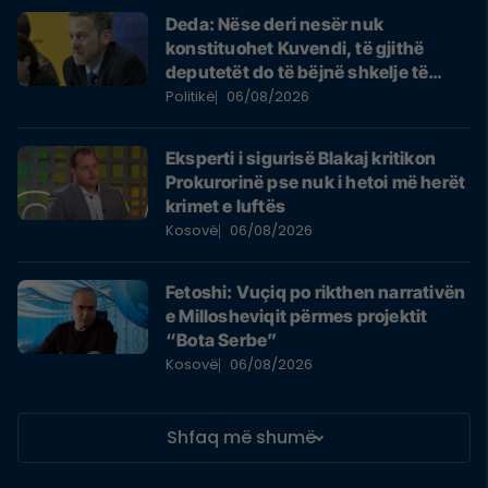
Deda: Nëse deri nesër nuk
konstituohet Kuvendi, të gjithë
deputetët do të bëjnë shkelje të
rëndë kushtetuese
Politikë
06/08/2026
Eksperti i sigurisë Blakaj kritikon
Prokurorinë pse nuk i hetoi më herët
krimet e luftës
Kosovë
06/08/2026
Fetoshi: Vuçiq po rikthen narrativën
e Millosheviqit përmes projektit
“Bota Serbe”
Kosovë
06/08/2026
Shfaq më shumë