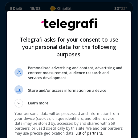
E Dielë
16/08
Kthjellët
33°
22°
Telegrafi asks for your consent to use
your personal data for the following
purposes:
Personalised advertising and content, advertising and
content measurement, audience research and
services development
Store and/or access information on a device
Learn more
Your personal data will be processed and information from
your device (cookies, unique identifiers, and other device
data) may be stored by, accessed by and shared with 369
partners, or used specifically by this site. We and our partners
may use precise geolocation data.
List of partners.