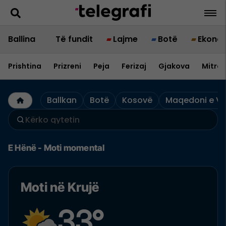
Ballina
Të fundit
Lajme
Botë
Ekono
Prishtina
Prizreni
Peja
Ferizaj
Gjakova
Mitrov
Ballkan
Botë
Kosovë
Maqedoni e Ve
E Hënë - Moti momental
Moti në Krujë
33°