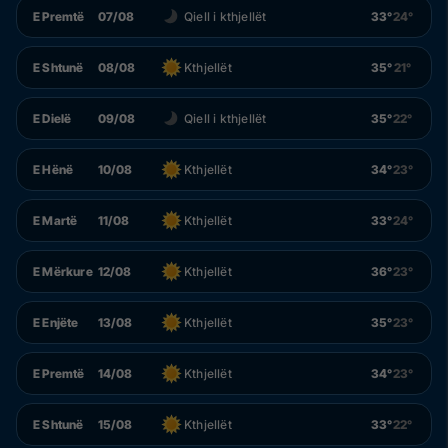
E Premtë
07/08
Qiell i kthjellët
33°
24°
E Shtunë
08/08
Kthjellët
35°
21°
E Dielë
09/08
Qiell i kthjellët
35°
22°
E Hënë
10/08
Kthjellët
34°
23°
E Martë
11/08
Kthjellët
33°
24°
E Mërkure
12/08
Kthjellët
36°
23°
E Enjëte
13/08
Kthjellët
35°
23°
E Premtë
14/08
Kthjellët
34°
23°
E Shtunë
15/08
Kthjellët
33°
22°