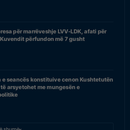
presa për marrëveshje LVV-LDK, afati për
e Kuvendit përfundon më 7 gusht
a e seancës konstituive cenon Kushtetutën
të arsyetohet me mungesën e
olitike
ë shumë