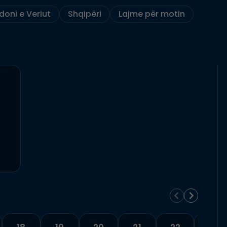
oni e Veriut
Shqipëri
Lajme për motin