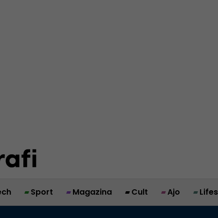
ech
Sport
Magazina
Cult
Ajo
Life