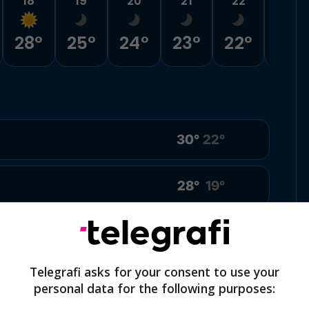
18
19
20
21
22
23
28°
25°
24°
23°
22°
22°
30°
22°
28°
19°
32°
19°
Telegrafi asks for your consent to use your
32°
21°
ellët
personal data for the following purposes: