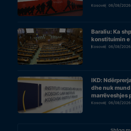
Kosovë
06/08/2026
Baraliu: Ka sh
konstituimin 
Kosovë
06/08/2026
IKD: Ndërprerj
dhe nuk mund 
marrëveshjes p
Kosovë
06/08/2026
Shfaq m