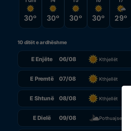
Tani
14
15
16
17
30°
30°
30°
30°
29°
10 ditët e ardhëshme
E Enjëte
06/08
Kthjellët
E Premtë
07/08
Kthjellët
E Shtunë
08/08
Kthjellët
E Dielë
09/08
Pothuajse kthj