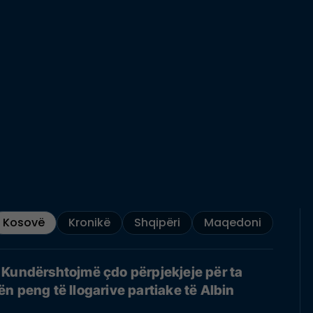
Kosovë
Kronikë
Shqipëri
Maqedoni
Kundërshtojmë çdo përpjekjeje për ta
n peng të llogarive partiake të Albin