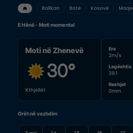
Ballkan
Botë
Kosovë
Maqed
E Hënë - Moti momental
Era
Moti në Zhenevë
2m/s
30°
Lagështia
39.1
Reshjet
Kthjellët
0mm
Orët në vazhdim