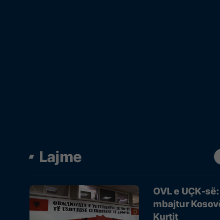
Lajme
OVL e UÇK-së: 
mbajtur Kosovë
Kurtit