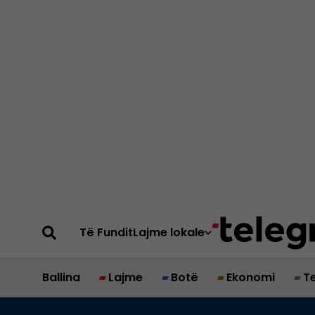
Të Fundit
Lajme lokale
Ballina
Lajme
Botë
Ekonomi
T