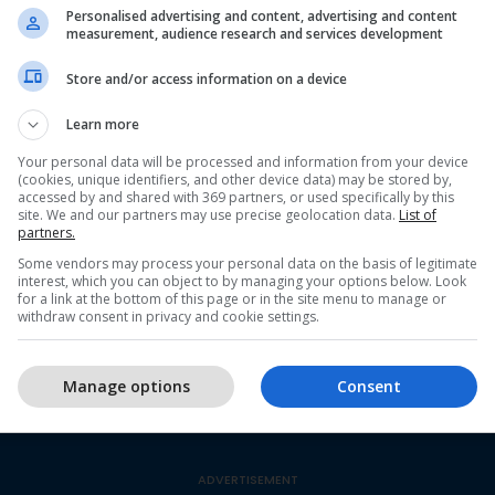
Personalised advertising and content, advertising and content
31°
22°
measurement, audience research and services development
Store and/or access information on a device
31°
23°
Learn more
Your personal data will be processed and information from your device
34°
23°
(cookies, unique identifiers, and other device data) may be stored by,
accessed by and shared with 369 partners, or used specifically by this
site. We and our partners may use precise geolocation data.
List of
partners.
35°
25°
Some vendors may process your personal data on the basis of legitimate
interest, which you can object to by managing your options below. Look
for a link at the bottom of this page or in the site menu to manage or
withdraw consent in privacy and cookie settings.
36°
25°
Manage options
Consent
27°
24°