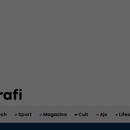
ech
Sport
Magazina
Cult
Ajo
Life