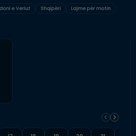
oni e Veriut
Shqipëri
Lajme për motin