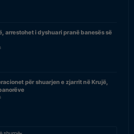
ë, arrestohet i dyshuari pranë banesës së
6
acionet për shuarjen e zjarrit në Krujë,
 banorëve
6
ë shumë