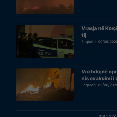
Vrasja në Korç
tij
Shqipëri
09/08/202
Vazhdojnë oper
nis evakuimi i
Shqipëri
09/08/202
Shfaq m