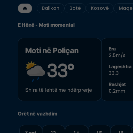
Ballkan
Botë
Kosovë
Maqed
E Hënë - Moti momental
Era
Moti në Poliçan
2.5m/s
33°
Lagështia
33.3
Reshjet
Shira të lehtë me ndërprerje
0.2mm
Orët në vazhdim