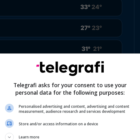
33°
24°
27°
23°
31°
21°
31°
20°
Telegrafi asks for your consent to use your
32°
22°
personal data for the following purposes:
Personalised advertising and content, advertising and content
32°
22°
measurement, audience research and services development
Store and/or access information on a device
Learn more