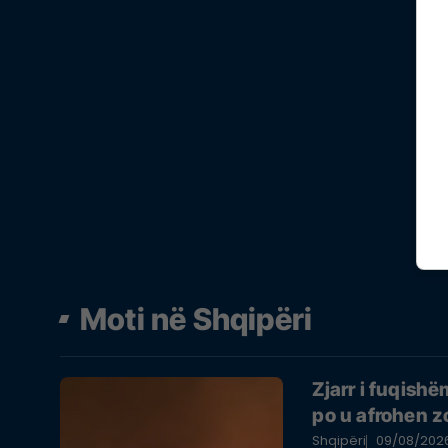
Moti në Shqipëri
Zjarr i fuqish
po u afrohen 
Shqipëri
09/08/202