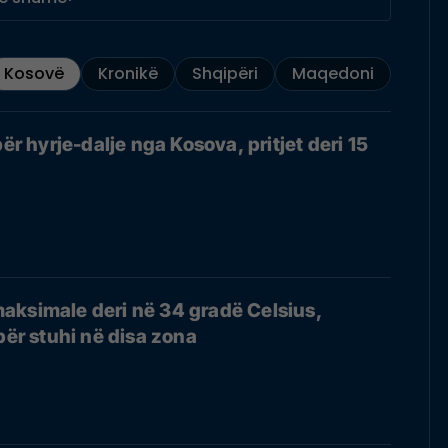
Kosovë
Kronikë
Shqipëri
Maqedoni
 për hyrje-dalje nga Kosova, pritjet deri 15
aksimale deri në 34 gradë Celsius,
për stuhi në disa zona