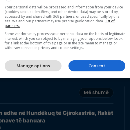
Your personal data will be processed and information from your device
(cookies, unique identifiers, and other device data) may be stored by,
accessed by and shared with 369 partners, or used specifically by this
site. We and our partners may use precise geolocation data.
List of
partners.
Some vendors may process your personal data on the basis of legitimate
interest, which you can object to by managing your options below. Look
for a link at the bottom of this page or in the site menu to manage or
withdraw consent in privacy and cookie settings.
Manage options
Consent
Më shumë
ëm edhe në Hundëkuq të Gjirokastrës, flakët
zonave të banuara
6