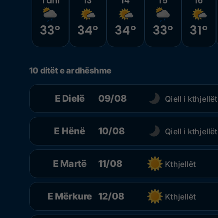
Tani
13
14
15
16
33°
34°
34°
33°
31°
10 ditët e ardhëshme
E Dielë
09/08
Qiell i kthjellët
E Hënë
10/08
Qiell i kthjellët
E Martë
11/08
Kthjellët
E Mërkure
12/08
Kthjellët