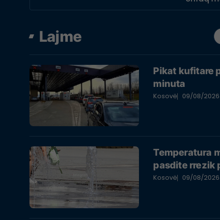
Lajme
​Pikat kufitare
minuta
Kosovë
09/08/2026
Temperatura m
pasdite rrezik 
Kosovë
09/08/2026