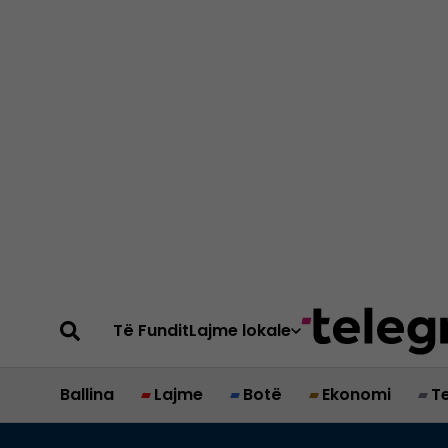
Të Fundit
Lajme lokale
Ballina
Lajme
Botë
Ekonomi
T