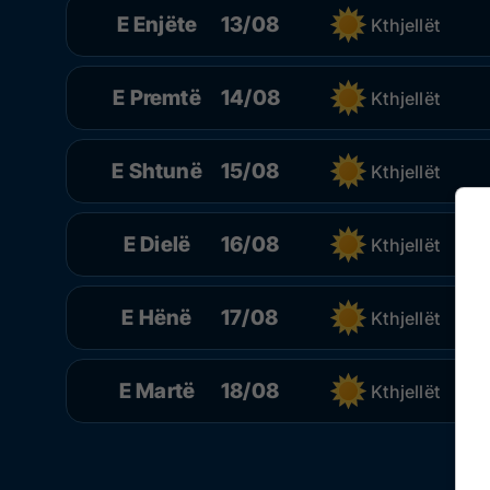
E Enjëte
13/08
Kthjellët
E Premtë
14/08
Kthjellët
E Shtunë
15/08
Kthjellët
E Dielë
16/08
Kthjellët
E Hënë
17/08
Kthjellët
E Martë
18/08
Kthjellët