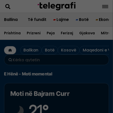
Ballina
Të fundit
Lajme
Botë
Ekono
Prishtina
Prizreni
Peja
Ferizaj
Gjakova
Mitrov
Ballkan
Botë
Kosovë
Maqedoni e Ve
E Hënë - Moti momental
Moti në Bajram Curr
21°