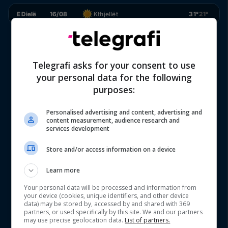
E Dielë
16/08
Kthjellët
31°
21°
Telegrafi asks for your consent to use
your personal data for the following
purposes:
Personalised advertising and content, advertising and
content measurement, audience research and
services development
Store and/or access information on a device
Learn more
Your personal data will be processed and information from
your device (cookies, unique identifiers, and other device
data) may be stored by, accessed by and shared with 369
partners, or used specifically by this site. We and our partners
may use precise geolocation data.
List of partners.