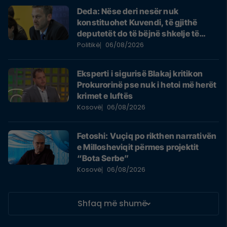
Deda: Nëse deri nesër nuk
konstituohet Kuvendi, të gjithë
deputetët do të bëjnë shkelje të
rëndë kushtetuese
Politikë
06/08/2026
Eksperti i sigurisë Blakaj kritikon
Prokurorinë pse nuk i hetoi më herët
krimet e luftës
Kosovë
06/08/2026
Fetoshi: Vuçiq po rikthen narrativën
e Millosheviqit përmes projektit
“Bota Serbe”
Kosovë
06/08/2026
Shfaq më shumë