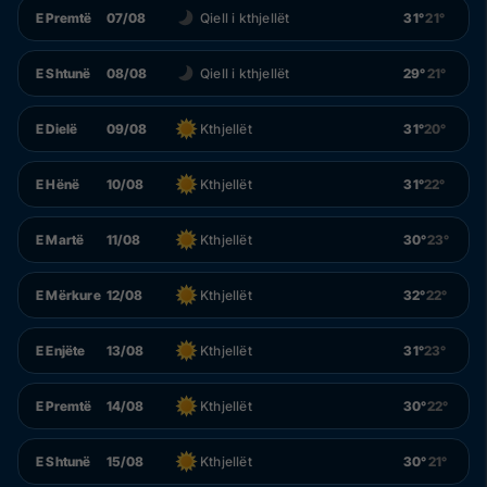
E Premtë
07/08
Qiell i kthjellët
31°
21°
E Shtunë
08/08
Qiell i kthjellët
29°
21°
E Dielë
09/08
Kthjellët
31°
20°
E Hënë
10/08
Kthjellët
31°
22°
E Martë
11/08
Kthjellët
30°
23°
E Mërkure
12/08
Kthjellët
32°
22°
E Enjëte
13/08
Kthjellët
31°
23°
E Premtë
14/08
Kthjellët
30°
22°
E Shtunë
15/08
Kthjellët
30°
21°