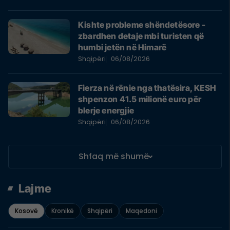
Kishte probleme shëndetësore -
zbardhen detaje mbi turisten që
humbi jetën në Himarë
Shqipëri
06/08/2026
Fierza në rënie nga thatësira, KESH
shpenzon 41.5 milionë euro për
blerje energjie
Shqipëri
06/08/2026
Shfaq më shumë
Lajme
Kosovë
Kronikë
Shqipëri
Maqedoni