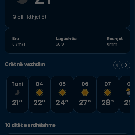
Qiell i kthjellët
Era
Lagështia
Reshjet
0.8m/s
56.9
0mm
Orët në vazhdim
Tani
04
05
06
07
08
21°
22°
24°
27°
28°
29
10 ditët e ardhëshme