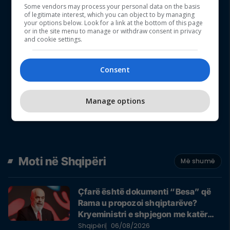
Some vendors may process your personal data on the basis
of legitimate interest, which you can object to by managing
your options below. Look for a link at the bottom of this page
or in the site menu to manage or withdraw consent in privacy
and cookie settings.
Consent
Manage options
Moti në Shqipëri
Më shumë
Çfarë është dokumenti “Besa” që
Rama u propozoi shqiptarëve?
Kryeministri e shpjegon me katër
fjalë
Shqipëri
06/08/2026