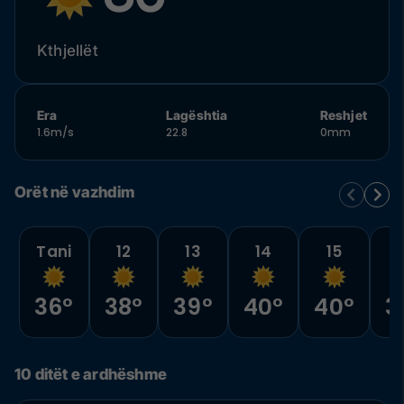
Kthjellët
Era
Lagështia
Reshjet
1.6m/s
22.8
0mm
Orët në vazhdim
Tani
12
13
14
15
36°
38°
39°
40°
40°
3
10 ditët e ardhëshme