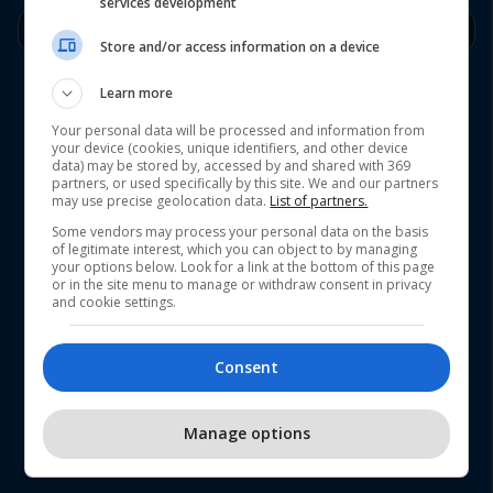
services development
E Hënë
17/08
Kthjellët
36°
22°
Store and/or access information on a device
Learn more
Your personal data will be processed and information from
your device (cookies, unique identifiers, and other device
data) may be stored by, accessed by and shared with 369
partners, or used specifically by this site. We and our partners
may use precise geolocation data.
List of partners.
Some vendors may process your personal data on the basis
of legitimate interest, which you can object to by managing
your options below. Look for a link at the bottom of this page
or in the site menu to manage or withdraw consent in privacy
and cookie settings.
Consent
Manage options