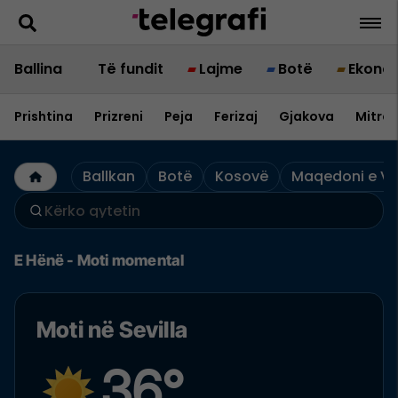
Ballina
Të fundit
Lajme
Botë
Ekono
Prishtina
Prizreni
Peja
Ferizaj
Gjakova
Mitrov
Ballkan
Botë
Kosovë
Maqedoni e Ve
E Hënë - Moti momental
Moti në Sevilla
36°