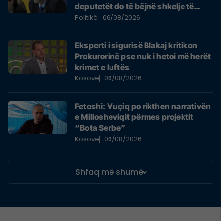
deputetët do të bëjnë shkelje të
rëndë kushtetuese
Politikë
06/08/2026
Eksperti i sigurisë Blakaj kritikon
Prokurorinë pse nuk i hetoi më herët
krimet e luftës
Kosovë
06/08/2026
Fetoshi: Vuçiq po rikthen narrativën
e Millosheviqit përmes projektit
“Bota Serbe”
Kosovë
06/08/2026
Shfaq më shumë