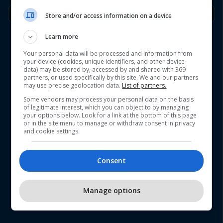
E Shtunë
15/08
Kthjellët
22°
18°
Store and/or access information on a device
Learn more
Your personal data will be processed and information from
your device (cookies, unique identifiers, and other device
data) may be stored by, accessed by and shared with 369
partners, or used specifically by this site. We and our partners
may use precise geolocation data.
List of partners.
Some vendors may process your personal data on the basis
of legitimate interest, which you can object to by managing
your options below. Look for a link at the bottom of this page
or in the site menu to manage or withdraw consent in privacy
and cookie settings.
Consent
Manage options