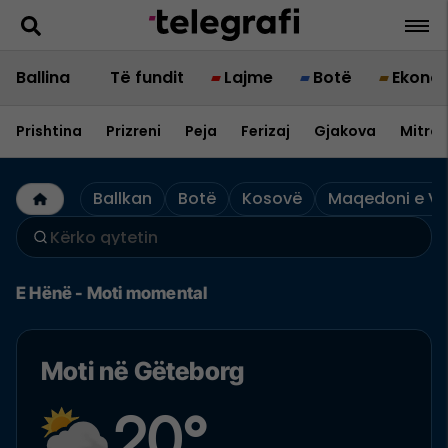
Ballina
Të fundit
Lajme
Botë
Ekono
Prishtina
Prizreni
Peja
Ferizaj
Gjakova
Mitrov
Ballkan
Botë
Kosovë
Maqedoni e Ve
E Hënë - Moti momental
Moti në Gëteborg
20°