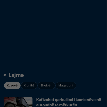
Lajme
Kosovë
Kronikë
Shqipëri
Maqedoni
Kufizohet qarkullimi i kamionëve në
autoudhë të mërkurën