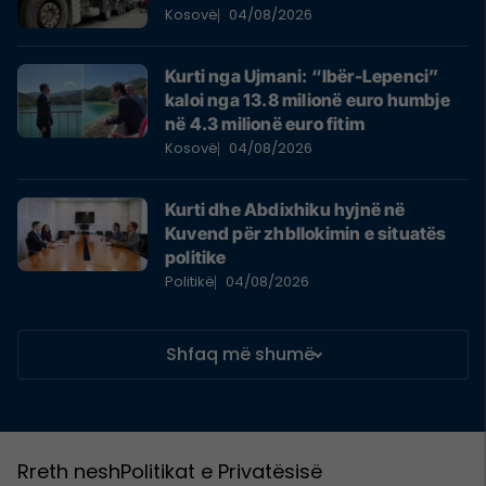
Kosovë
04/08/2026
Kurti nga Ujmani: “Ibër-Lepenci”
kaloi nga 13.8 milionë euro humbje
në 4.3 milionë euro fitim
Kosovë
04/08/2026
Kurti dhe Abdixhiku hyjnë në
Kuvend për zhbllokimin e situatës
politike
Politikë
04/08/2026
Shfaq më shumë
Rreth nesh
Politikat e Privatësisë