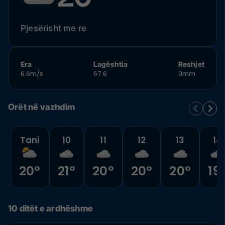
Pjesërisht me re
Era
Lagështia
Reshjet
6.6m/s
67.6
0mm
Orët në vazhdim
Tani
10
11
12
13
14
20°
21°
20°
20°
20°
19
10 ditët e ardhëshme