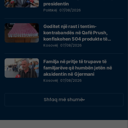
presidentin
Politikë
07/08/2026
Goditet një rast i tentim-
kontrabandës në Qafë Prush,
konfiskohen 504 produkte të
padeklaruara
Kosovë
07/08/2026
​Familja në pritje të trupave të
familjarëve që humbën jetën në
aksidentin në Gjermani
Kosovë
07/08/2026
Shfaq më shumë