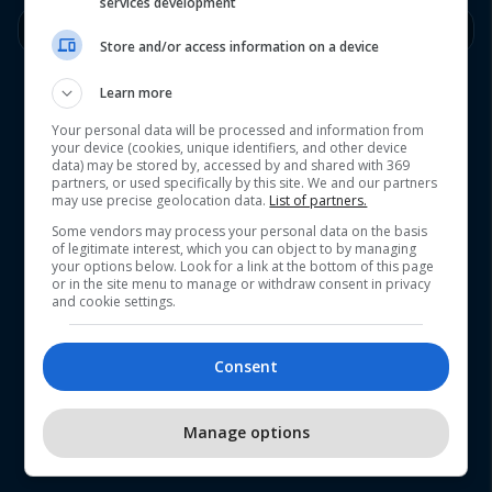
services development
E Dielë
16/08
Kthjellët
22°
17°
Store and/or access information on a device
Learn more
Your personal data will be processed and information from
your device (cookies, unique identifiers, and other device
data) may be stored by, accessed by and shared with 369
partners, or used specifically by this site. We and our partners
may use precise geolocation data.
List of partners.
Some vendors may process your personal data on the basis
of legitimate interest, which you can object to by managing
your options below. Look for a link at the bottom of this page
or in the site menu to manage or withdraw consent in privacy
and cookie settings.
Consent
Manage options