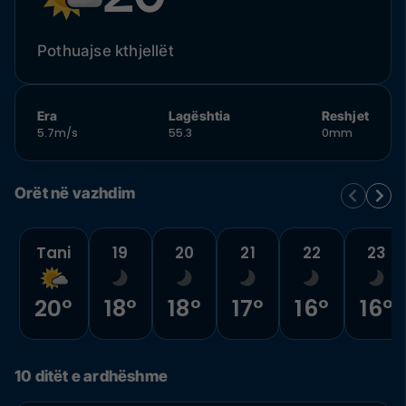
Pothuajse kthjellët
Era
Lagështia
Reshjet
5.7m/s
55.3
0mm
Orët në vazhdim
Tani
19
20
21
22
23
20°
18°
18°
17°
16°
16°
10 ditët e ardhëshme