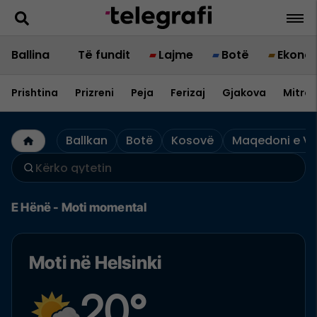
Ballina
Të fundit
Lajme
Botë
Ekono
Prishtina
Prizreni
Peja
Ferizaj
Gjakova
Mitrov
Ballkan
Botë
Kosovë
Maqedoni e Ve
E Hënë - Moti momental
Moti në Helsinki
20°