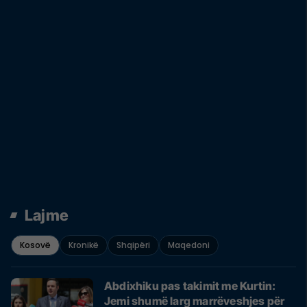
Lajme
Kosovë
Kronikë
Shqipëri
Maqedoni
Abdixhiku pas takimit me Kurtin:
Jemi shumë larg marrëveshjes për