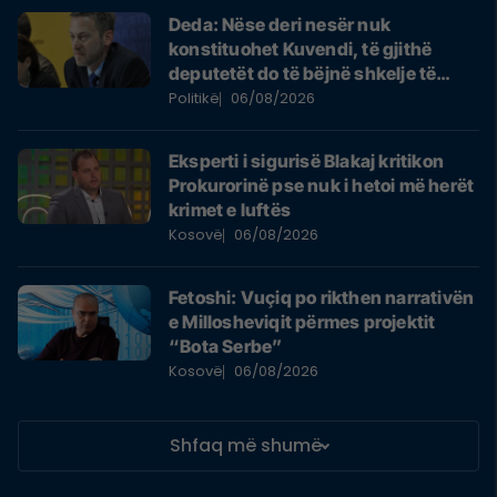
Deda: Nëse deri nesër nuk
konstituohet Kuvendi, të gjithë
deputetët do të bëjnë shkelje të
rëndë kushtetuese
Politikë
06/08/2026
Eksperti i sigurisë Blakaj kritikon
Prokurorinë pse nuk i hetoi më herët
krimet e luftës
Kosovë
06/08/2026
Fetoshi: Vuçiq po rikthen narrativën
e Millosheviqit përmes projektit
“Bota Serbe”
Kosovë
06/08/2026
Shfaq më shumë