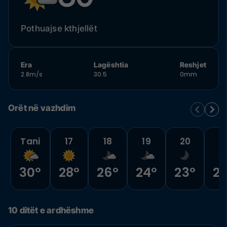
Pothuajse kthjellët
Era
Lagështia
Reshjet
2.8m/s
30.5
0mm
Orët në vazhdim
Tani
17
18
19
20
2
30°
28°
26°
24°
23°
22
10 ditët e ardhëshme