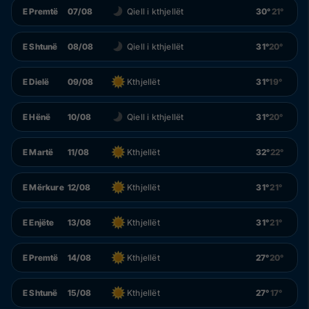
E Premtë
07/08
Qiell i kthjellët
30°
21°
E Shtunë
08/08
Qiell i kthjellët
31°
20°
E Dielë
09/08
Kthjellët
31°
19°
E Hënë
10/08
Qiell i kthjellët
31°
20°
E Martë
11/08
Kthjellët
32°
22°
E Mërkure
12/08
Kthjellët
31°
21°
E Enjëte
13/08
Kthjellët
31°
21°
E Premtë
14/08
Kthjellët
27°
20°
E Shtunë
15/08
Kthjellët
27°
17°