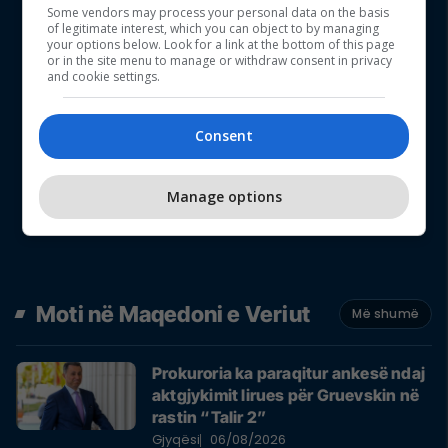
Some vendors may process your personal data on the basis
of legitimate interest, which you can object to by managing
your options below. Look for a link at the bottom of this page
or in the site menu to manage or withdraw consent in privacy
and cookie settings.
Consent
Manage options
Moti në Maqedoni e Veriut
Më shumë
Prokuroria ka paraqitur ankesë ndaj
aktgjykimit lirues për Gruevskin në
rastin “Talir 2”
Gjyqësi
06/08/2026