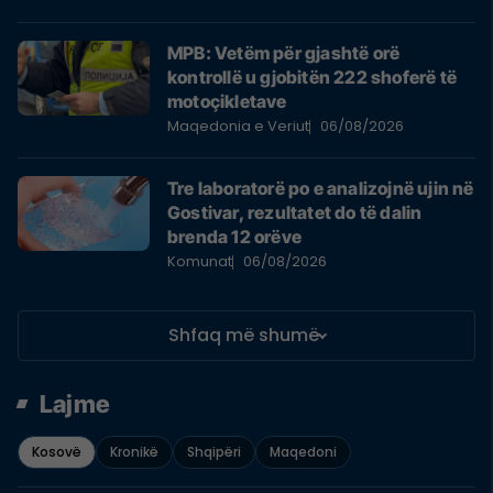
MPB: Vetëm për gjashtë orë
kontrollë u gjobitën 222 shoferë të
motoçikletave
Maqedonia e Veriut
06/08/2026
Tre laboratorë po e analizojnë ujin në
Gostivar, rezultatet do të dalin
brenda 12 orëve
Komunat
06/08/2026
Shfaq më shumë
Lajme
Kosovë
Kronikë
Shqipëri
Maqedoni