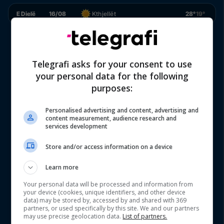
E Dielë
16/08
Kthjellët
28°
19°
Telegrafi asks for your consent to use
your personal data for the following
purposes:
Personalised advertising and content, advertising and
content measurement, audience research and
services development
Store and/or access information on a device
Learn more
Your personal data will be processed and information from
your device (cookies, unique identifiers, and other device
data) may be stored by, accessed by and shared with 369
partners, or used specifically by this site. We and our partners
may use precise geolocation data.
List of partners.