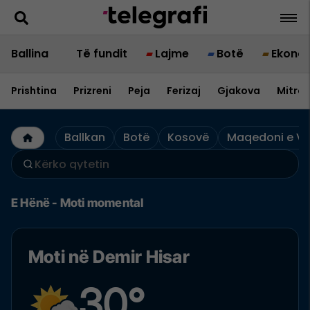
Ballina
Të fundit
Lajme
Botë
Ekono
Prishtina
Prizreni
Peja
Ferizaj
Gjakova
Mitrov
Ballkan
Botë
Kosovë
Maqedoni e Ve
E Hënë - Moti momental
Moti në Demir Hisar
30°