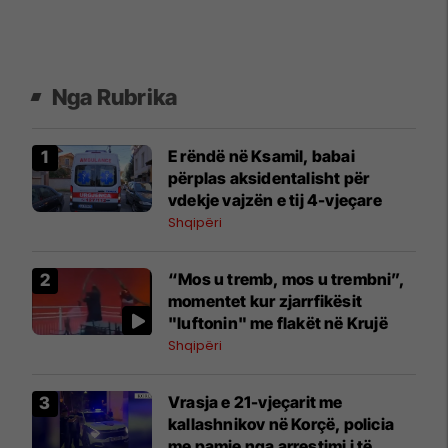
Nga Rubrika
E rëndë në Ksamil, babai
përplas aksidentalisht për
vdekje vajzën e tij 4-vjeçare
Shqipëri
“Mos u tremb, mos u trembni”,
momentet kur zjarrfikësit
"luftonin" me flakët në Krujë
Shqipëri
Vrasja e 21-vjeçarit me
kallashnikov në Korçë, policia
me pamje nga arrestimi i të