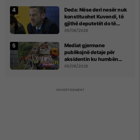
shpall gjendjen e luftës
Deda: Nëse deri nesër nuk
konstituohet Kuvendi, të
gjithë deputetët do të
bëjnë shkelje të rëndë
06/08/2026
kushtetuese
Mediat gjermane
publikojnë detaje për
aksidentin ku humbën
jetën tre mërgimtarë nga
06/08/2026
Komogllava e Ferizajt