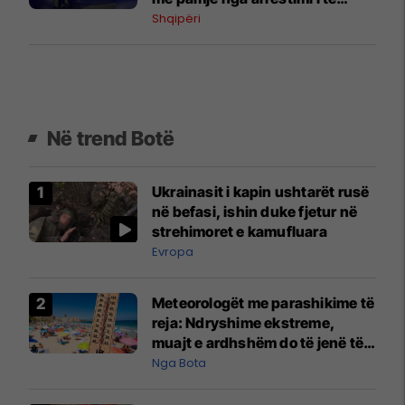
dyshuarit
Shqipëri
Në trend Botë
Ukrainasit i kapin ushtarët rusë
në befasi, ishin duke fjetur në
strehimoret e kamufluara
Evropa
Meteorologët me parashikime të
reja: Ndryshime ekstreme,
muajt e ardhshëm do të jenë të
pazakontë
Nga Bota