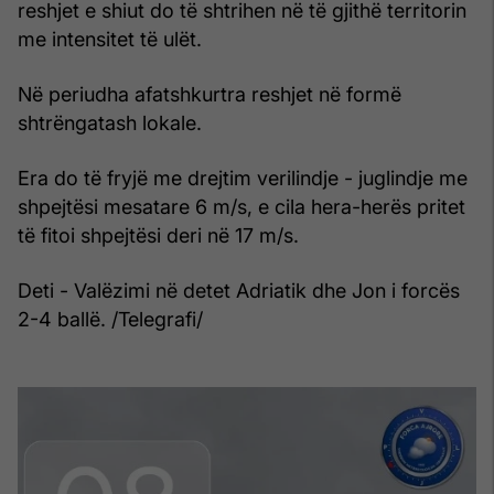
reshjet e shiut do të shtrihen në të gjithë territorin
me intensitet të ulët.
Në periudha afatshkurtra reshjet në formë
shtrëngatash lokale.
Era do të fryjë me drejtim verilindje - juglindje me
shpejtësi mesatare 6 m/s, e cila hera-herës pritet
të fitoi shpejtësi deri në 17 m/s.
Deti - Valëzimi në detet Adriatik dhe Jon i forcës
2-4 ballë. /Telegrafi/