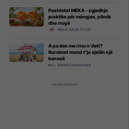
Pashtetat MEKA - zgjedhje
praktike për mëngjes, piknik
dhe rrugë
MEKA HALAL FOOD
A po don me rrnu n’deti?
Kursimet mund t’ju sjellin një
banesë
Banka Ekonomike