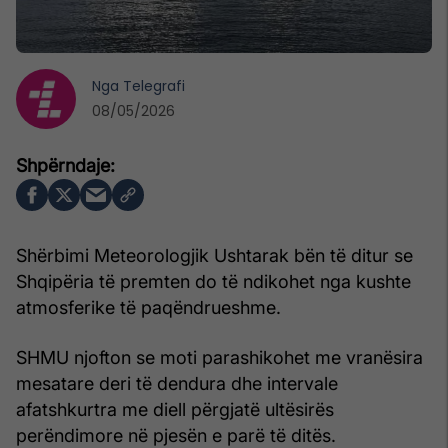
Nga
Telegrafi
08/05/2026
Shërbimi Meteorologjik Ushtarak bën të ditur se
Shqipëria të premten do të ndikohet nga kushte
atmosferike të paqëndrueshme.
SHMU njofton se moti parashikohet me vranësira
mesatare deri të dendura dhe intervale
afatshkurtra me diell përgjatë ultësirës
perëndimore në pjesën e parë të ditës.