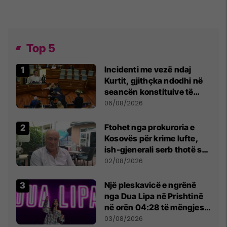
Top 5
Incidenti me vezë ndaj
Kurtit, gjithçka ndodhi në
seancën konstituive të
Kuvendit
06/08/2026
Ftohet nga prokuroria e
Kosovës për krime lufte,
ish-gjenerali serb thotë se
dikush e tradhtoi në
02/08/2026
Beograd
Një pleskavicë e ngrënë
nga Dua Lipa në Prishtinë
në orën 04:28 të mëngjesit
- dhe bota digjitale serbe
03/08/2026