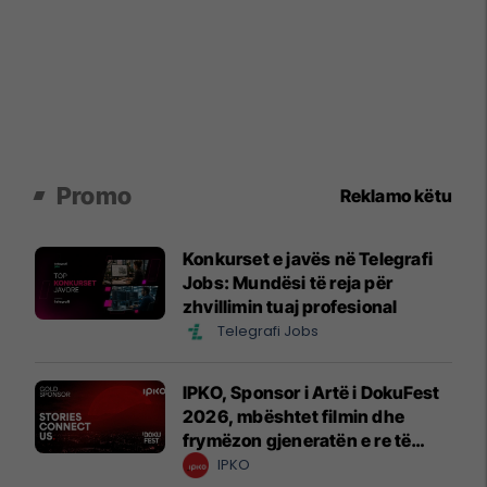
Promo
Reklamo këtu
Konkurset e javës në Telegrafi
Jobs: Mundësi të reja për
zhvillimin tuaj profesional
Telegrafi Jobs
IPKO, Sponsor i Artë i DokuFest
2026, mbështet filmin dhe
frymëzon gjeneratën e re të
krijuesve
IPKO