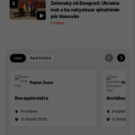
Zelensky në Beograd: Ukraina
nuk e ka ndryshuar qëndrimin
për Kosovën
Politikë
Jobs
Real Estate
Padel Zone
Flex B
Recepsionist/e
Architect
Prishtine
Prishtinë
31 Gusht 2026
6 Shtator 2