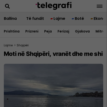
Ballina
Të fundit
Lajme
Botë
Ekono
Prishtina
Prizreni
Peja
Ferizaj
Gjakova
Mitrov
Lajme
>
Shqipëri
Moti në Shqipëri, vranët dhe me shi