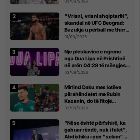
dikush e tradhtoi në
02/08/2026
Beograd
“Vrisni, vrisni shqiptarët”,
skandal në UFC Beograd:
Buzukja u përball me thirrje
anti-shqiptare nga
01/08/2026
tribunat
Një pleskavicë e ngrënë
nga Dua Lipa në Prishtinë
në orën 04:28 të mëngjesit
- dhe bota digjitale serbe
03/08/2026
shpall gjendjen e luftës
Mirlind Daku mes lotëve
përshëndetet me Rubin
Kazanin, do të fitojë
miliona te Spartak Moska
02/08/2026
"Nëse është përfshirë, ka
gabuar rëndë, nuk i falet",
Abdixhiku i çon “selam”