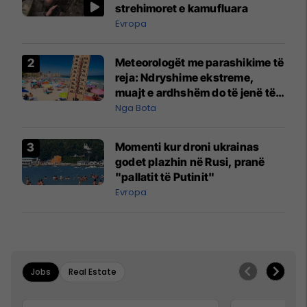
strehimoret e kamufluara
Evropa
Meteorologët me parashikime të
reja: Ndryshime ekstreme,
muajt e ardhshëm do të jenë të
pazakontë
Nga Bota
Momenti kur droni ukrainas
godet plazhin në Rusi, pranë
"pallatit të Putinit"
Evropa
Jobs
Real Estate