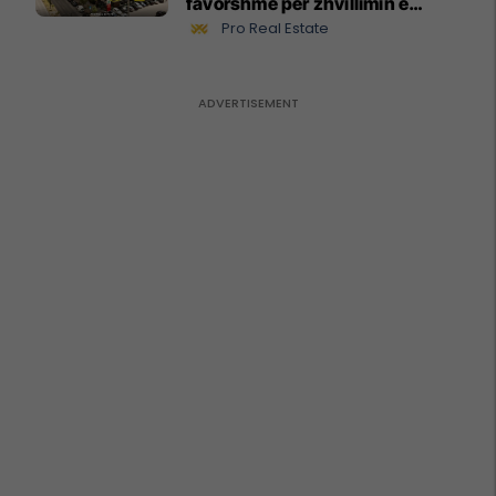
favorshme për zhvillimin e
biznesit #15796
Pro Real Estate