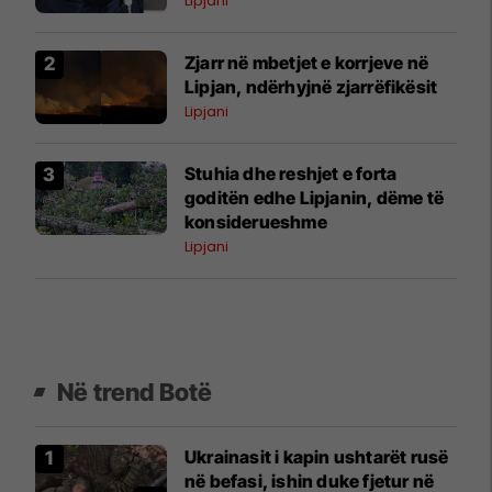
Lipjani
Zjarr në mbetjet e korrjeve në
Lipjan, ndërhyjnë zjarrëfikësit
Lipjani
Stuhia dhe reshjet e forta
goditën edhe Lipjanin, dëme të
konsiderueshme
Lipjani
Në trend Botë
Ukrainasit i kapin ushtarët rusë
në befasi, ishin duke fjetur në