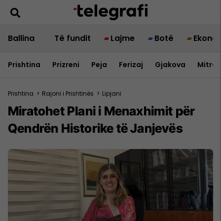
Ballina
Të fundit
Lajme
Botë
Ekono
Prishtina
Prizreni
Peja
Ferizaj
Gjakova
Mitrov
Prishtina
>
Rajoni i Prishtinës
>
Lipjani
Miratohet Plani i Menaxhimit për
Qendrën Historike të Janjevës