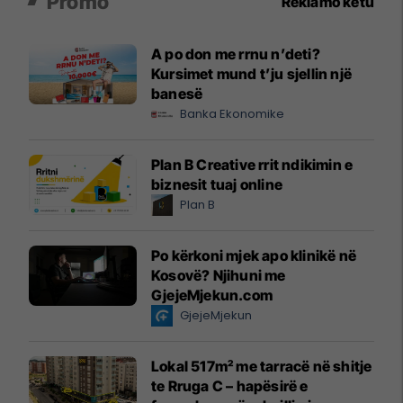
Promo
Reklamo këtu
A po don me rrnu n’deti?
Kursimet mund t’ju sjellin një
banesë
Banka Ekonomike
Plan B Creative rrit ndikimin e
biznesit tuaj online
Plan B
Po kërkoni mjek apo klinikë në
Kosovë? Njihuni me
GjejeMjekun.com
GjejeMjekun
Lokal 517m² me tarracë në shitje
te Rruga C – hapësirë e