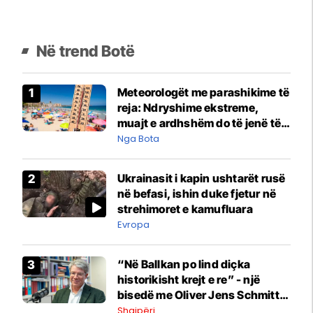
Në trend Botë
Meteorologët me parashikime të
reja: Ndryshime ekstreme,
muajt e ardhshëm do të jenë të
pazakontë
Nga Bota
Ukrainasit i kapin ushtarët rusë
në befasi, ishin duke fjetur në
strehimoret e kamufluara
Evropa
“Në Ballkan po lind diçka
historikisht krejt e re” - një
bisedë me Oliver Jens Schmitt
mbi protestat në Shqipëri dhe të
Shqipëri