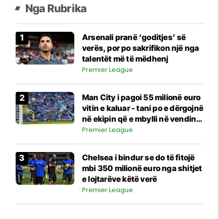
Nga Rubrika
Arsenali pranë ‘goditjes’ së
verës, por po sakrifikon një nga
talentët më të mëdhenj
Premier League
Man City i pagoi 55 milionë euro
vitin e kaluar - tani po e dërgojnë
në ekipin që e mbylli në vendin e
16-të në ligë
Premier League
Chelsea i bindur se do të fitojë
mbi 350 milionë euro nga shitjet
e lojtarëve këtë verë
Premier League