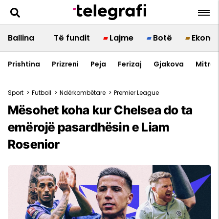
Ballina
Të fundit
Lajme
Botë
Ekono
Prishtina
Prizreni
Peja
Ferizaj
Gjakova
Mitrov
Sport
>
Futboll
>
Ndërkombëtare
>
Premier League
Mësohet koha kur Chelsea do ta
emërojë pasardhësin e Liam
Rosenior