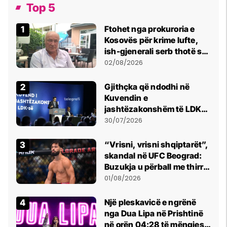
Top 5
Ftohet nga prokuroria e
Kosovës për krime lufte,
ish-gjenerali serb thotë se
dikush e tradhtoi në
02/08/2026
Beograd
Gjithçka që ndodhi në
Kuvendin e
jashtëzakonshëm të LDK-
së
30/07/2026
“Vrisni, vrisni shqiptarët”,
skandal në UFC Beograd:
Buzukja u përball me thirrje
anti-shqiptare nga
01/08/2026
tribunat
Një pleskavicë e ngrënë
nga Dua Lipa në Prishtinë
në orën 04:28 të mëngjesit