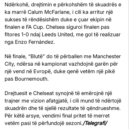
Ndërkohë, drejtimin e përkohshëm të skuadrës e
ka marrë Calum McFarlane, i cili ka arritur një
sukses të rëndësishëm duke e çuar ekipin në
finalen e FA Cup. Chelsea siguroi finalen pas
fitores 1-0 ndaj Leeds United, me gol të realizuar
nga Enzo Fernández.
Në finale, “Blutë” do të përballen me Manchester
City, ndërsa në kampionat vazhdojnë garën për
një vend në Evropë, duke qenë vetëm një pikë
pas Bournemouth.
Drejtuesit e Chelseat synojnë të emërojnë një
trajner me vizion afatgjatë, i cili mund të ndërtojë
skuadrën dhe të sjellë rezultate të qëndrueshme.
Për këtë arsye, vendimi final pritet të merret
vetëm pasi të përfundojë sezoni.
/Telegrafi/