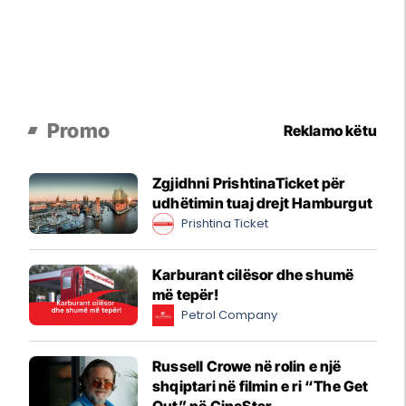
Promo
Reklamo këtu
Zgjidhni PrishtinaTicket për
udhëtimin tuaj drejt Hamburgut
Prishtina Ticket
Karburant cilësor dhe shumë
më tepër!
Petrol Company
Russell Crowe në rolin e një
shqiptari në filmin e ri “The Get
Out” në CineStar