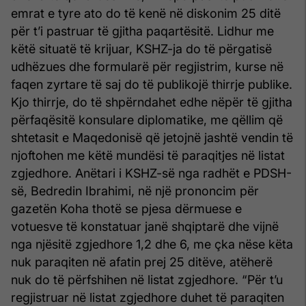
emrat e tyre ato do të kenë në diskonim 25 ditë
për t’i pastruar të gjitha paqartësitë. Lidhur me
këtë situatë të krijuar, KSHZ-ja do të përgatisë
udhëzues dhe formularë për regjistrim, kurse në
faqen zyrtare të saj do të publikojë thirrje publike.
Kjo thirrje, do të shpërndahet edhe nëpër të gjitha
përfaqësitë konsulare diplomatike, me qëllim që
shtetasit e Maqedonisë që jetojnë jashtë vendin të
njoftohen me këtë mundësi të paraqitjes në listat
zgjedhore. Anëtari i KSHZ-së nga radhët e PDSH-
së, Bedredin Ibrahimi, në një prononcim për
gazetën Koha thotë se pjesa dërmuese e
votuesve të konstatuar janë shqiptarë dhe vijnë
nga njësitë zgjedhore 1,2 dhe 6, me çka nëse këta
nuk paraqiten në afatin prej 25 ditëve, atëherë
nuk do të përfshihen në listat zgjedhore. “Për t’u
regjistruar në listat zgjedhore duhet të paraqiten