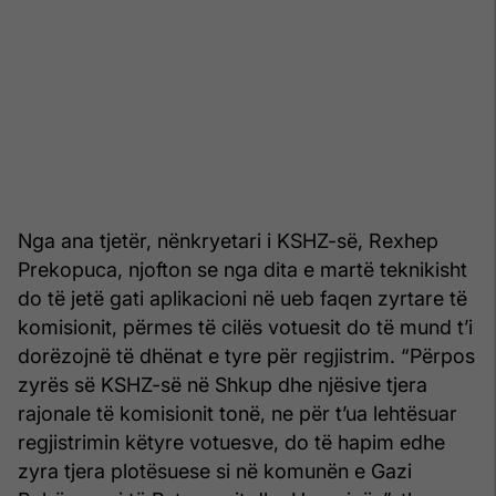
Nga ana tjetër, nënkryetari i KSHZ-së, Rexhep
Prekopuca, njofton se nga dita e martë teknikisht
do të jetë gati aplikacioni në ueb faqen zyrtare të
komisionit, përmes të cilës votuesit do të mund t’i
dorëzojnë të dhënat e tyre për regjistrim. “Përpos
zyrës së KSHZ-së në Shkup dhe njësive tjera
rajonale të komisionit tonë, ne për t’ua lehtësuar
regjistrimin këtyre votuesve, do të hapim edhe
zyra tjera plotësuese si në komunën e Gazi