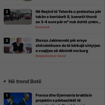
Në Reçicë të Tetovës u protestua për
tokën e korridorit 8, banorët thonë
se 3-4 euro për m² nuk është çmim i
drejtë
Komunat
Stevço Jakimovski për arsye
shëndetësore do të kërkojë shtyrjen
e vuajtjes së dënimit me burg
Maqedonia e Veriut
Në trend Botë
Franca dhe Gjermania braktisin
projektin e përbashkët të