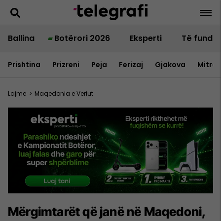
Ballina
Botërori 2026
Eksperti
Të fundit
Prishtina
Prizreni
Peja
Ferizaj
Gjakova
Mitrov
Lajme
>
Maqedonia e Veriut
Mërgimtarët që janë në Maqedoni,