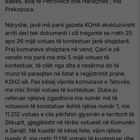
Babës, asaj të Petrovecit dhe Haraçinës”, tha
Prekopuca.
Ndryshe, javë më parë gazeta KOHA ekskluzivisht
arriti deri tek dokumenti i cili tregonte se rreth 25
apo 26 mijë votues të kontestuar janë shqiptarë.
Prej komunave shqiptare në vend, Çairi e zë
vendin me parë me mbi 5 mijë votues të
kontestuar, të cilët nga dita e nesërme do të
mund të paraqiten në listat e regjistrimit pranë
KSHZ-së. Pas kësaj vijonte komunave e Tetovës,
me mbi 3mijë votues të kontestuar. Duke ju
referuar njësive zgjedhore me numër më të
votuesve të konstatuar është njësia numër 1, me
11.212 votues e cila përfshin gjysmën e territorit të
Shkupit, gjegjësisht në tërësi votuesit në Komunën
e Sarajit. Në kuadër të kësaj liste, vijon njësia
numër 6, me rreth 11.136 votues të kontestuar dhe