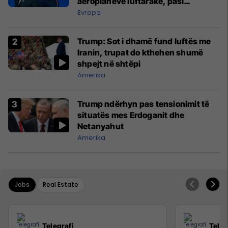
aeroplanëve luftarakë, pasi
kompanitë nuk arrijnë marrëveshje
Evropa
Trump: Sot i dhamë fund luftës me
Iranin, trupat do kthehen shumë
shpejt në shtëpi
Amerika
Trump ndërhyn pas tensionimit të
situatës mes Erdoganit dhe
Netanyahut
Amerika
Jobs
Real Estate
Telegrafi
Teleg