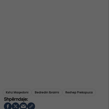
Kshz Maqedoni
Bedredin Ibraimi
Rexhep Prekopuca