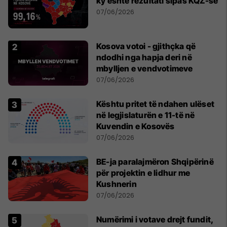
ky është rezultati sipas KQZ-së
07/06/2026
Kosova votoi - gjithçka që
ndodhi nga hapja deri në
mbylljen e vendvotimeve
07/06/2026
Kështu pritet të ndahen ulëset
në legjislaturën e 11-të në
Kuvendin e Kosovës
07/06/2026
BE-ja paralajmëron Shqipërinë
për projektin e lidhur me
Kushnerin
07/06/2026
Numërimi i votave drejt fundit,