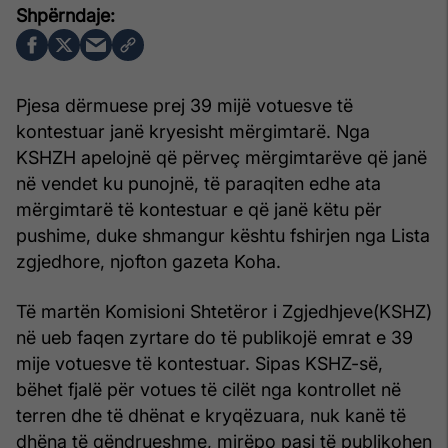
Pjesa dërmuese prej 39 mijë votuesve të
kontestuar janë kryesisht mërgimtarë. Nga
KSHZH apelojnë që përveç mërgimtarëve që janë
në vendet ku punojnë, të paraqiten edhe ata
mërgimtarë të kontestuar e që janë këtu për
pushime, duke shmangur kështu fshirjen nga Lista
zgjedhore, njofton gazeta Koha.
Të martën Komisioni Shtetëror i Zgjedhjeve(KSHZ)
në ueb faqen zyrtare do të publikojë emrat e 39
mije votuesve të kontestuar. Sipas KSHZ-së,
bëhet fjalë për votues të cilët nga kontrollet në
terren dhe të dhënat e kryqëzuara, nuk kanë të
dhëna të qëndrueshme, mirëpo pasi të publikohen