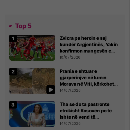
Top 5
Zvicra pa heroin e saj
kundër Argjentinës, Yakin
konfirmon mungesën e
madhe
10/07/2026
Prania e shtuar e
gjarpërinjve në lumin
Morava në Viti, kërkohet
kujdes nga qytetarët
14/07/2026
Tha se do ta pastronte
etnikisht Kosovën po të
ishte në vend të
Millosheviqit, Lëvizja e
14/07/2026
Qytetarëve të Lirë në Serbi