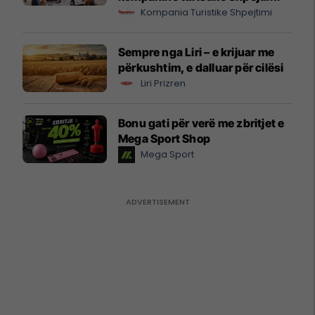
Kompania Turistike Shpejtimi
Sempre nga Liri – e krijuar me
përkushtim, e dalluar për cilësi
Liri Prizren
Bonu gati për verë me zbritjet e
Mega Sport Shop
Mega Sport