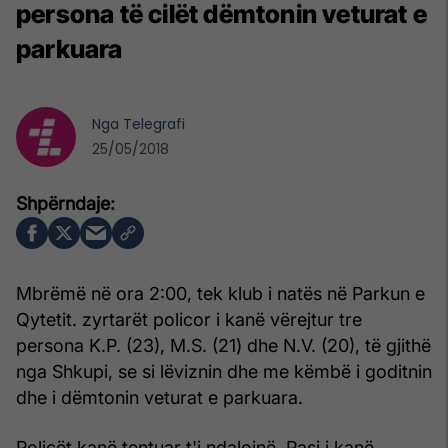
persona të cilët dëmtonin veturat e
parkuara
Nga
Telegrafi
25/05/2018
Mbrëmë në ora 2:00, tek klub i natës në Parkun e
Qytetit. zyrtarët policor i kanë vërejtur tre
persona K.P. (23), M.S. (21) dhe N.V. (20), të gjithë
nga Shkupi, se si lëviznin dhe me këmbë i goditnin
dhe i dëmtonin veturat e parkuara.
Policët kanë tentuar t'i ndalojnë. Pasi i kanë