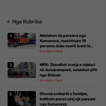
Nga Rubrika
Ndalohen dy persona nga
Kumanova, mashtruan 19
persona duke marrë kredi të
shpejta në emër të tyre
Kronikë e Zezë
MPB: Zbardhet vrasja e mjekut
në Autokomandë, ndalohet çifti
nga Shkupi
Kronikë e Zezë
Dhunoi anëtarët e familjes,
kallëzim penal ndaj një personi
nga Kumanova