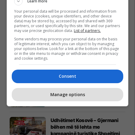
Learn more
Your personal data will be processed and information from
your device (cookies, unique identifiers, and other device
data) may be stored by, accessed by and shared with 369
partners, or used specifically by this site. We and our partners
may use precise geolocation data.
List of partners.
Some vendors may process your personal data on the basis
of legitimate interest, which you can object to by managing
your options below. Look for a link at the bottom of this page
or in the site menu to manage or withdraw consent in privacy
and cookie settings.
Promo
Reklamo këtu
Consent
Holiday In 2, adresa verore e
Manage options
këtij korriku
Edil Project
Udhëtimet Kosovë – Gjermani
bëhen më të lehta me
kompaninë turistike Shpejtimi