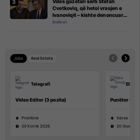
Vdes gazetari serb Stefan
Cvetkoviq, që hetoi vrasjen e
Ivanoviqit – kishte denoncuar
kërcënime ndaj vëllezërve
Ballkan
Vuçiq
Jobs
Real Estate
Telegrafi
Elkos
Video Editor (3 pozita)
Punëtor në 
Prishtinë
Xërxe
20 Korrik 2026
20 Gusht 2