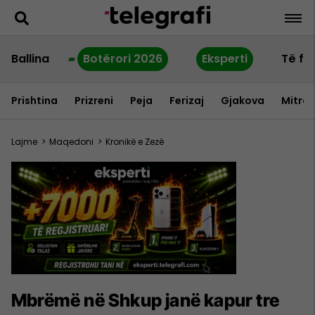
Ballina
Botërori 2026
Eksperti
Të fu
Prishtina
Prizreni
Peja
Ferizaj
Gjakova
Mitrov
Lajme
>
Maqedoni
>
Kronikë e Zezë
Mbrëmë në Shkup janë kapur tre