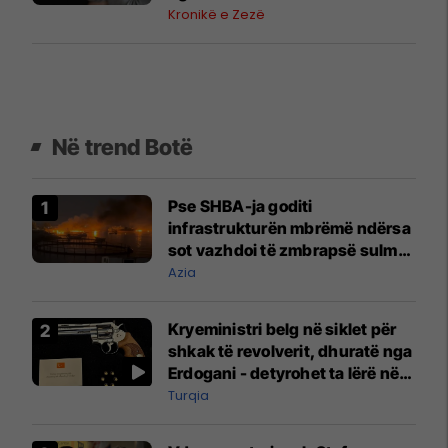
Kronikë e Zezë
Në trend Botë
Pse SHBA-ja goditi
infrastrukturën mbrëmë ndërsa
sot vazhdoi të zmbrapsë sulmet
iraniane
Azia
Kryeministri belg në siklet për
shkak të revolverit, dhuratë nga
Erdogani - detyrohet ta lërë në
një bazë ushtarake
Turqia