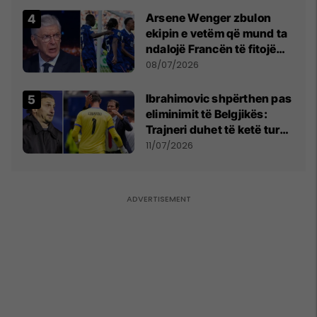
kërkon shkarkimin e
Arsene Wenger zbulon
menjëhershëm të
ekipin e vetëm që mund ta
Snezhana Paunoviq
ndalojë Francën të fitojë
Kupën e Botës
08/07/2026
Ibrahimovic shpërthen pas
eliminimit të Belgjikës:
Trajneri duhet të ketë turp,
ai lojtar se meritoi të luante
11/07/2026