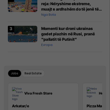
reja: Ndryshime ekstreme,
muajt e ardhshëm do të jenë të
pazakontë
Nga Bota
Momenti kur droni ukrainas
godet plazhin në Rusi, pranë
"pallatit të Putinit"
Evropa
Jobs
Real Estate
Viva Fresh Store
Hebs 
Arkatar/e
Pizza Man