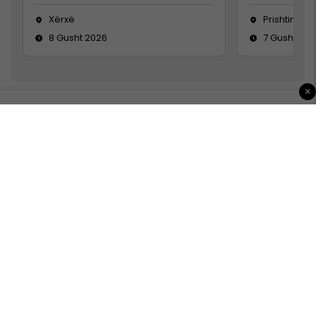
Xërxë
Prishtinë
8 Gusht 2026
7 Gusht 20
×