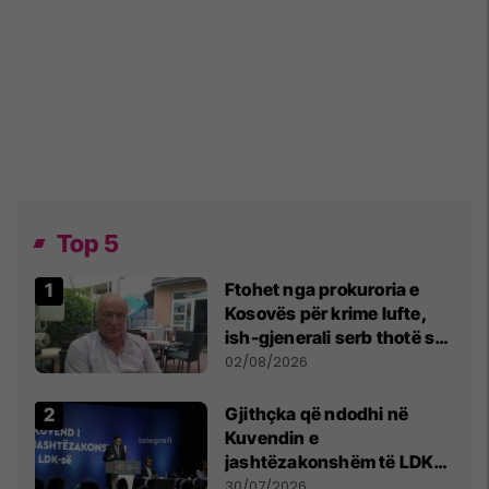
Top 5
Ftohet nga prokuroria e
Kosovës për krime lufte,
ish-gjenerali serb thotë se
dikush e tradhtoi në
02/08/2026
Beograd
Gjithçka që ndodhi në
Kuvendin e
jashtëzakonshëm të LDK-
së
30/07/2026