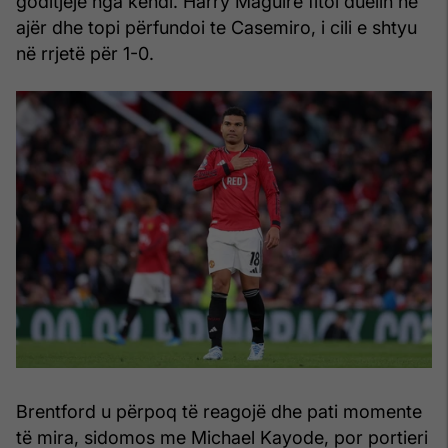
goditjeje nga këndi. Harry Maguire fitoi duelin në
ajër dhe topi përfundoi te Casemiro, i cili e shtyu
në rrjetë për 1-0.
Brentford u përpoq të reagojë dhe pati momente
të mira, sidomos me Michael Kayode, por portieri