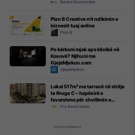
Banka Ekonomike
Plan B Creative rrit ndikimin e
biznesit tuaj online
Plan B
Po kërkoni mjek apo klinikë në
Kosovë? Njihuni me
GjejeMjekun.com
GjejeMjekun
Lokal 517m² me tarracë në shitje
te Rruga C – hapësirë e
favorshme për zhvillimin e
biznesit #15796
Pro Real Estate