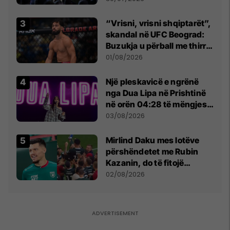
“Vrisni, vrisni shqiptarët”,
skandal në UFC Beograd:
Buzukja u përball me thirrje
anti-shqiptare nga
01/08/2026
tribunat
Një pleskavicë e ngrënë
nga Dua Lipa në Prishtinë
në orën 04:28 të mëngjesit
- dhe bota digjitale serbe
03/08/2026
shpall gjendjen e luftës
Mirlind Daku mes lotëve
përshëndetet me Rubin
Kazanin, do të fitojë
miliona te Spartak Moska
02/08/2026