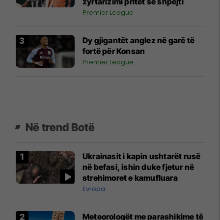
zyrtarizimi pritet së shpejti
Premier League
Dy gjigantët anglez në garë të
fortë për Konsan
Premier League
Në trend Botë
Ukrainasit i kapin ushtarët rusë
në befasi, ishin duke fjetur në
strehimoret e kamufluara
Evropa
Meteorologët me parashikime të