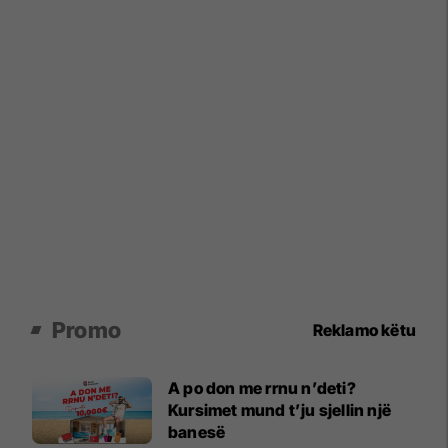
Promo
Reklamo këtu
A po don me rrnu n’deti?
Kursimet mund t’ju sjellin një
banesë