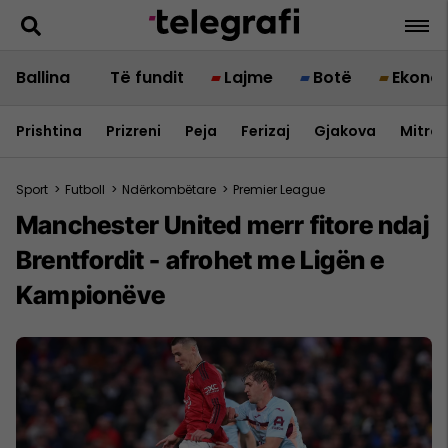
Ballina
Të fundit
Lajme
Botë
Ekono
Prishtina
Prizreni
Peja
Ferizaj
Gjakova
Mitrov
Sport
>
Futboll
>
Ndërkombëtare
>
Premier League
Manchester United merr fitore ndaj
Brentfordit - afrohet me Ligën e
Kampionëve