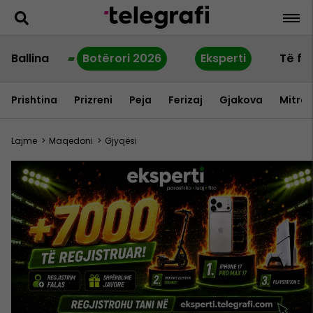
Ballina
Botërori 2026
Eksperti
Të fu
Prishtina
Prizreni
Peja
Ferizaj
Gjakova
Mitrov
Lajme
>
Maqedoni
>
Gjyqësi