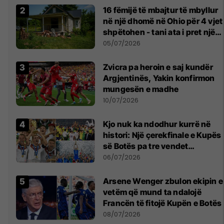
16 fëmijë të mbajtur të mbyllur
në një dhomë në Ohio për 4 vjet
shpëtohen - tani ata i pret një
sfidë e madhe
05/07/2026
Zvicra pa heroin e saj kundër
Argjentinës, Yakin konfirmon
mungesën e madhe
10/07/2026
Kjo nuk ka ndodhur kurrë në
histori: Një çerekfinale e Kupës
së Botës pa tre vendet
legjendare të futbollit
06/07/2026
Arsene Wenger zbulon ekipin e
vetëm që mund ta ndalojë
Francën të fitojë Kupën e Botës
08/07/2026