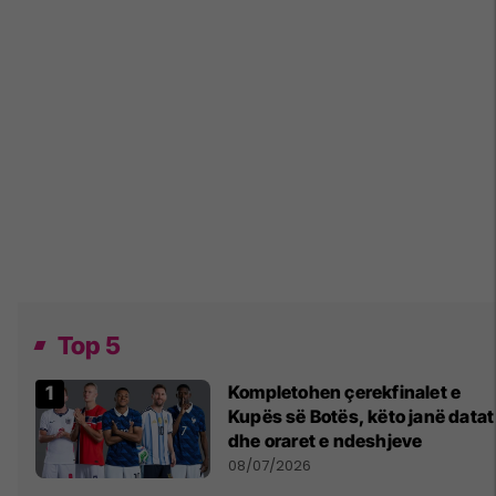
Top 5
Kompletohen çerekfinalet e
Kupës së Botës, këto janë datat
dhe oraret e ndeshjeve
08/07/2026