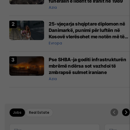
funeralin e liderit të Iranit në 1989
Azia
25-vjeçarja shqiptare diplomon në
Danimarkë, punimi për luftën në
Kosovë vlerësohet me notën më të
lartë
Evropa
Pse SHBA-ja goditi infrastrukturën
mbrëmë ndërsa sot vazhdoi të
zmbrapsë sulmet iraniane
Azia
Jobs
Real Estate