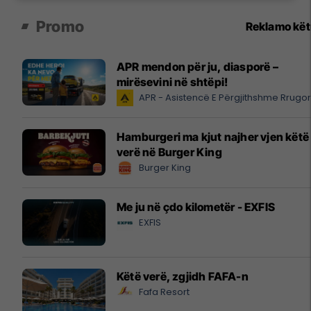
Promo
Reklamo kë
APR mendon për ju, diasporë –
mirësevini në shtëpi!
APR - Asistencë E Përgjithshme Rrugo
Hamburgeri ma kjut najher vjen këtë
verë në Burger King
Burger King
Me ju në çdo kilometër - EXFIS
EXFIS
Këtë verë, zgjidh FAFA-n
Fafa Resort