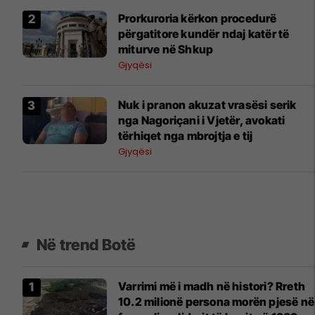
Prorkuroria kërkon procedurë
përgatitore kundër ndaj katër të
miturve në Shkup
Gjyqësi
Nuk i pranon akuzat vrasësi serik
nga Nagoriçani i Vjetër, avokati
tërhiqet nga mbrojtja e tij
Gjyqësi
Në trend Botë
Varrimi më i madh në histori? Rreth
10.2 milionë persona morën pjesë në