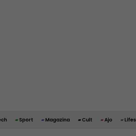
ech
Sport
Magazina
Cult
Ajo
Life