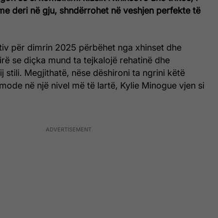
me deri në gju, shndërrohet në
veshjen perfekte të
tiv për dimrin 2025 përbëhet nga xhinset dhe
tirë se diçka mund ta tejkalojë rehatinë dhe
ij stili. Megjithatë, nëse dëshironi ta ngrini këtë
 mode në një nivel më të lartë, Kylie Minogue vjen si