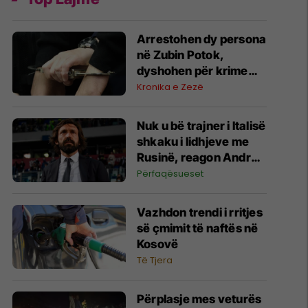
Arrestohen dy persona
në Zubin Potok,
dyshohen për krime
lufte ndaj popullatës
Kronika e Zezë
civile në vitin 1999
Nuk u bë trajner i Italisë
shkaku i lidhjeve me
Rusinë, reagon Andrea
Pirlo
Përfaqësueset
Vazhdon trendi i rritjes
së çmimit të naftës në
Kosovë
Të Tjera
Përplasje mes veturës