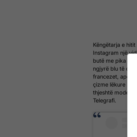
Këngëtarja e hitit
Instagram një vid
butë me pika të 
ngjyrë blu të çel
francezet, apo at
çizme lëkure ngjyr
thjeshtë mode që
Telegrafi.