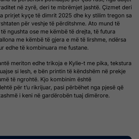
aditet në zyrë, deri te mbrëmjet jashtë. Çizmet deri
ga prirjet kyçe të dimrit 2025 dhe ky stilim tregon sa
rshtaten për veshje të përditshme. Ato mund të
të ngushta ose me këmbë të drejta, të futura
allona me këmbë të gjera e më të lirshme, ndërsa
r edhe të kombinuara me fustane.
të meriton edhe trikoja e Kylie-t me pika, tekstura
huajse si lesh, e bën printin të këndshëm në prekje
humë të ngrohtë. Kjo kombinim është
lehtë për t’u rikrijuar, pasi përbëhet nga pjesë që
ashmë i keni në gardërobën tuaj dimërore.