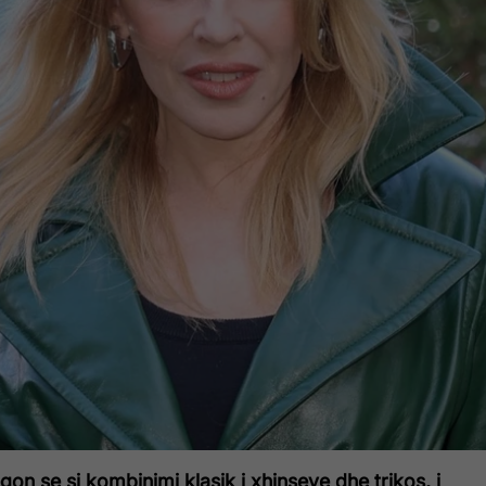
gon se si kombinimi klasik i xhinseve dhe trikos, i