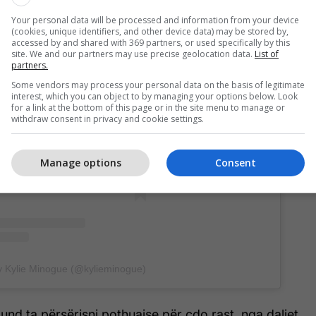
Your personal data will be processed and information from your device
(cookies, unique identifiers, and other device data) may be stored by,
accessed by and shared with 369 partners, or used specifically by this
site. We and our partners may use precise geolocation data.
List of
partners.
Some vendors may process your personal data on the basis of legitimate
interest, which you can object to by managing your options below. Look
for a link at the bottom of this page or in the site menu to manage or
withdraw consent in privacy and cookie settings.
his post on Instagram
Manage options
Consent
y Kylie Minogue (@kylieminogue)
d ta përsërisni pothuajse për çdo rast, nga daljet