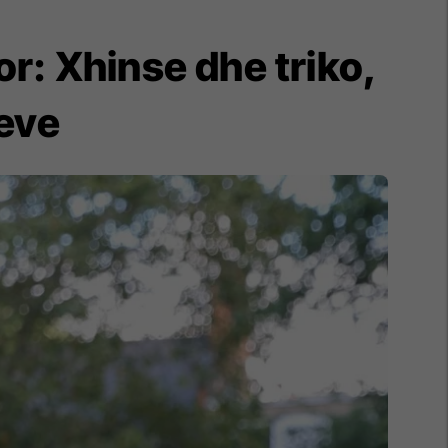
r: Xhinse dhe triko,
eve