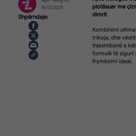
Nga
Telegrafi
plotësuar me çiz
19/12/2025
dimrit
Kombinimi ultima
trikoja, dhe vësh
thjeshtësinë e kët
formulë të sigurt
frymëzimi ideal.