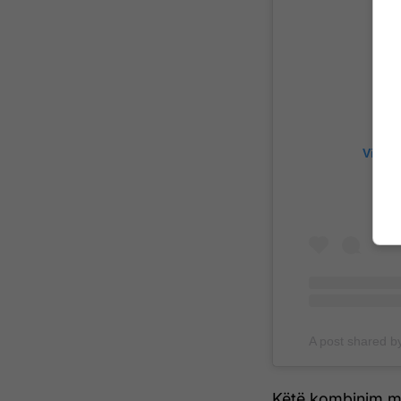
View t
A post shared b
Këtë kombinim mun