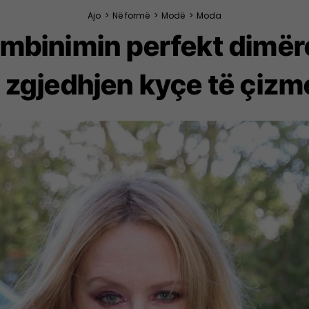
Ajo
>
Në formë
>
Modë
>
Moda
mbinimin perfekt dimëro
 zgjedhjen kyçe të çizm