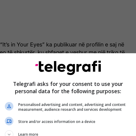
 “It’s in Your Eyes” ka publikuar në profilin e saj në
eo të shkurtër, ku shfaqet e veshur me një triko të
mëdha të zeza, të kombinuar me xhinse të ngushta
ët. Në vend të balerinave, siç preferojnë shpesh
leteve e përditshme, ajo e ka plotësuar stilin me
Telegrafi asks for your consent to use your
ë kafe deri në gju, me taka të ulëta, një truk i
personal data for the following purposes:
 e ndryshon menjëherë gjithë pamjen, transmeton
Personalised advertising and content, advertising and content
measurement, audience research and services development
Store and/or access information on a device
Learn more