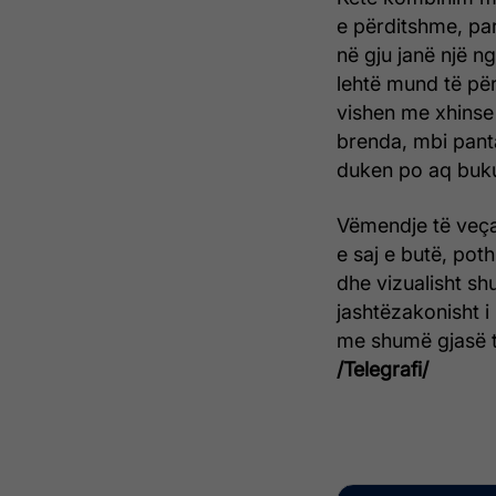
e përditshme, par
në gju janë një n
lehtë mund të pë
vishen me xhinse 
brenda, mbi pant
duken po aq buku
Vëmendje të veçan
e saj e butë, pot
dhe vizualisht s
jashtëzakonisht i 
me shumë gjasë t
/Telegrafi/