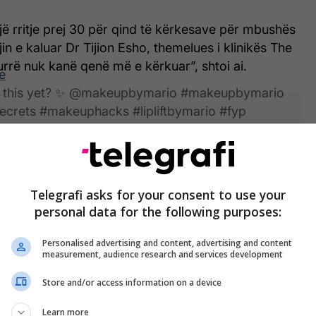
ë rritje prej 30 për qind të kërkesave për mbushës
in e kaluar Dr Tijion Esho, themelues i klinikës The
urrë nuk kanë qenë më e kërkuar”, shtoi ai.
e
ed this yet? ✨ @makeupbymario #makeupbymario
bsecrets #makeuphacks #lipliftbymario #fyp
ipliner
ta që nuk mund të përballojnë trajtimin ose që
angin gjilpërat, ka mënyra të zgjuara që mund ta
Telegrafi asks for your consent to use your
ionojë përmes fuqisë së grimit. Një hile e re super e
personal data for the following purposes:
iron në TikTok– dhe është përshëndetur nga një prej
amshëm të grimit të brezit tonë.
Personalised advertising and content, advertising and content
measurement, audience research and services development
 – shqiptari i cili kujdeset për grimin e Kim
Store and/or access information on a device
emri që qëndron pas Makeup By Mario – ndau së
tij për të rikrijuar një pamje të mahnitshme buzësh.
Learn more