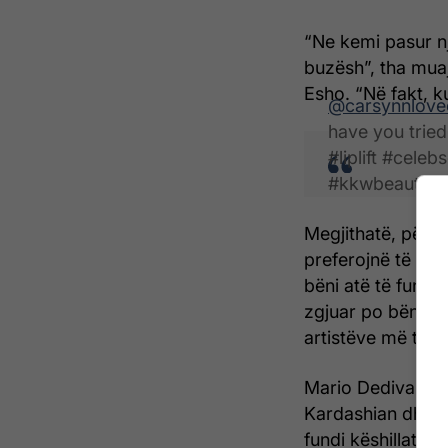
“Ne kemi pasur nj
buzësh”, tha muaj
Esho. “Në fakt, k
@carsynnlove
have you tri
#liplift #cele
#kkwbeauty #l
Megjithatë, për a
preferojnë të shm
bëni atë të funks
zgjuar po bën xh
artistëve më të f
Mario Dedivanovic
Kardashian dhe 
fundi këshillat e 