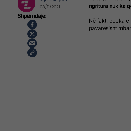
ngritura nuk ka 
08/11/2021
Në fakt, epoka e 
pavarësisht mbaj