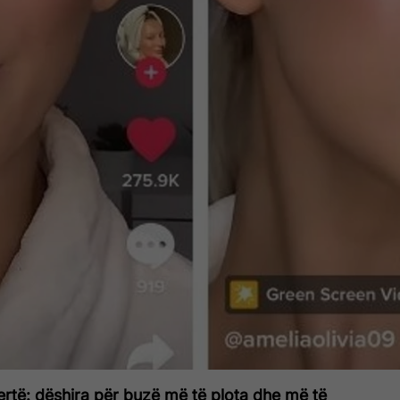
qertë: dëshira për buzë më të plota dhe më të