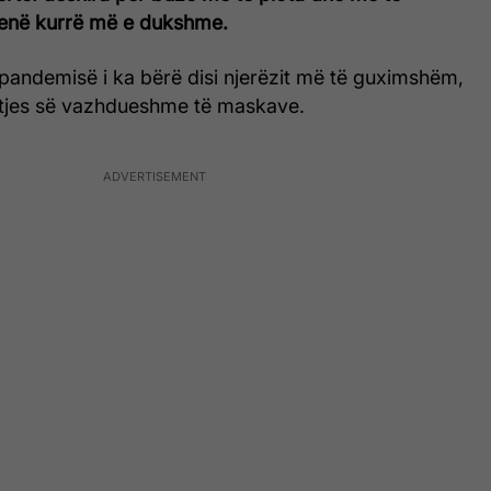
qenë kurrë më e dukshme.
pandemisë i ka bërë disi njerëzit më të guximshëm,
tjes së vazhdueshme të maskave.