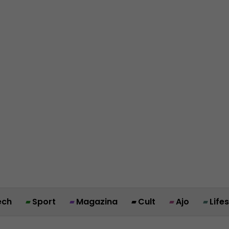
ech
Sport
Magazina
Cult
Ajo
Life