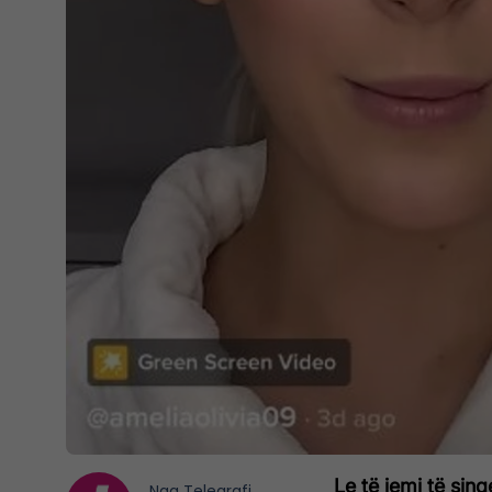
Le të jemi të sin
Nga
Telegrafi