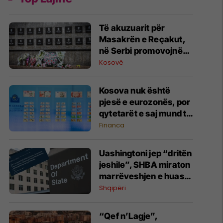
Të akuzuarit për
Masakrën e Reçakut,
në Serbi promovojnë
mohimin e krimit
Kosovë
Kosova nuk është
pjesë e eurozonës, por
qytetarët e saj mund të
votojnë për dizajnin e ri
Financa
të kartëmonedhave
euro
Uashingtoni jep “dritën
jeshile”, SHBA miraton
marrëveshjen e huasë
prej 302 milionë
Shqipëri
dollarësh për mbrojtjen
shqiptare
“Qef n’Lagje”,