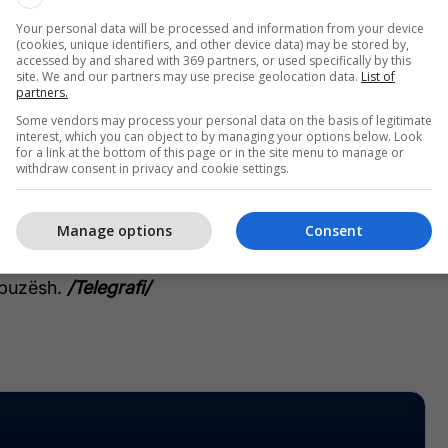
09
Your personal data will be processed and information from your device
(cookies, unique identifiers, and other device data) may be stored by,
ller without the pain!! Ib: @carsynnlovee
accessed by and shared with 369 partners, or used specifically by this
site. We and our partners may use precise geolocation data.
List of
#makeuphacks #biggerlipsnaturally #lipstickhack
partners.
Some vendors may process your personal data on the basis of legitimate
rkon që ju të vizatoni vetëm harkun në buzën e
interest, which you can object to by managing your options below. Look
for a link at the bottom of this page or in the site menu to manage or
sirën midis hundës dhe buzës së sipërme. Më pas,
withdraw consent in privacy and cookie settings.
 lapsin pak "në" në anët e buzëve tuaja, përpara se
 poshtme vetëm në qendër, dhe jo në anë. Kjo në
Manage options
Consent
t të duken më të zbehta dhe më të mëdha në mes në
he duke theksuar buzën e sipërme, gjë që mund të
’ buzësh.
/Telegrafi/