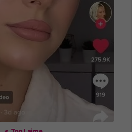
Top Lajme