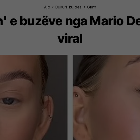
Ajo
>
Bukuri-kujdes
>
Grim
en' e buzëve nga Mario 
viral