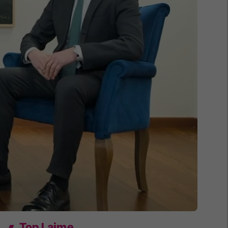
Top Lajme