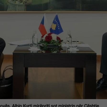
ovës, Albin Kurti mirëpriti sot ministrin për Çështje