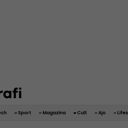
ech
Sport
Magazina
Cult
Ajo
Life