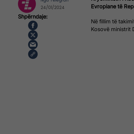
Nga
Telegrafi
Evropiane të Rep
24/01/2024
Në fillim të takim
Kosovë ministrit