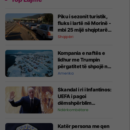
Piku i sezonit turistik,
fluks i lartë në Morinë -
mbi 25 mijë shqiptarë
të Kosovës dhe 7 mijë
Shqipëri
mjete hyjnë në Shqipëri
në vetëm tri orë
Kompania e naftës e
lidhur me Trumpin
përgatitet të shpojë në
Grenlandë pa marrë
Amerika
leje prej autoriteteve
Skandal i ri i Infantinos:
UEFA i pagoi
dëmshpërblim
gjashtëshifror për
Ndërkombëtare
ndërprerjen e punës të
dashurës së dyshuar
Katër persona me qen