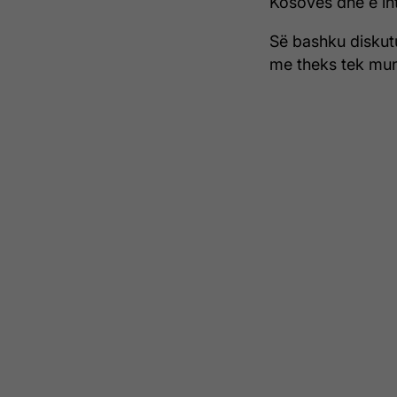
Kosovës dhe e int
Së bashku diskutu
me theks tek mund