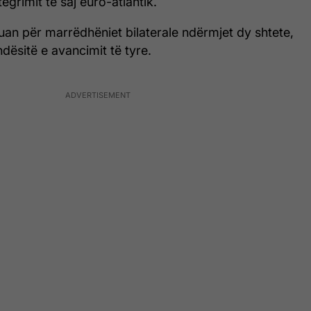
egrimit të saj euro-atlantik.
an për marrëdhëniet bilaterale ndërmjet dy shtete,
ësitë e avancimit të tyre.