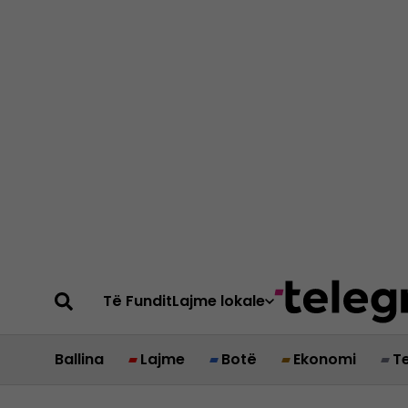
Të Fundit
Lajme lokale
Ballina
Lajme
Botë
Ekonomi
T