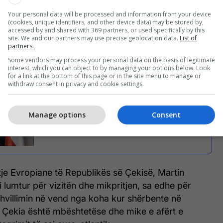
toi ministrin çek me zhvillimet e fundit, progresin
Your personal data will be processed and information from your device
identuar edhe sipas raporteve ndërkombëtare,
(cookies, unique identifiers, and other device data) may be stored by,
në indikatorët ekonomikë, arritjet dhe politikat
accessed by and shared with 369 partners, or used specifically by this
site. We and our partners may use precise geolocation data.
List of
së, dhe e fushat me prioritet të këtij vitit e të cilat
partners.
 në ndarjet buxhetore për 2024.
Some vendors may process your personal data on the basis of legitimate
interest, which you can object to by managing your options below. Look
for a link at the bottom of this page or in the site menu to manage or
withdraw consent in privacy and cookie settings.
Ministri i Çekisë, Dvorak: Integrimi i
Kosovës në BE është i lidhur
Manage options
Consent
ngushtë me dialogun
tje Evropiane të Republikës së Çekisë, Martin
 lumtur për vizitën dhe mikpritjen, sa edhe për
hvillimin në vend nga koha kur shërbente në
e Çekia është mbështetëse dhe mike e afërt e