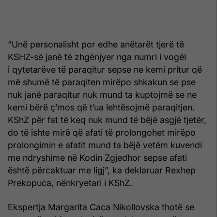
“Unë personalisht por edhe anëtarët tjerë të
KSHZ-së janë të zhgënjyer nga numri i vogël
i qytetarëve të paraqitur sepse ne kemi pritur që
më shumë të paraqiten mirëpo shkakun se pse
nuk janë paraqitur nuk mund ta kuptojmë se ne
kemi bërë ç’mos që t’ua lehtësojmë paraqitjen.
KShZ për fat të keq nuk mund të bëjë asgjë tjetër,
do të ishte mirë që afati të prolongohet mirëpo
prolongimin e afatit mund ta bëjë vetëm kuvendi
me ndryshime në Kodin Zgjedhor sepse afati
është përcaktuar me ligj”, ka deklaruar Rexhep
Prekopuca, nënkryetari i KShZ.
Ekspertja Margarita Caca Nikollovska thotë se