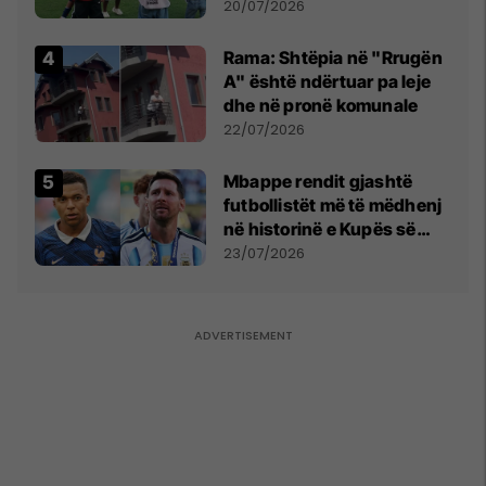
vëmendjen pas finales së
20/07/2026
Kupës së Botës
Rama: Shtëpia në "Rrugën
A" është ndërtuar pa leje
dhe në pronë komunale
22/07/2026
Mbappe rendit gjashtë
futbollistët më të mëdhenj
në historinë e Kupës së
Botës, Messi mbetet i dyti
23/07/2026