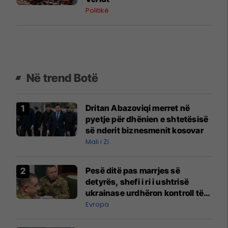
Politikë
Në trend Botë
Dritan Abazoviqi merret në
pyetje për dhënien e shtetësisë
së nderit biznesmenit kosovar
Mali i Zi
Pesë ditë pas marrjes së
detyrës, shefi i ri i ushtrisë
ukrainase urdhëron kontroll të
madh
Evropa