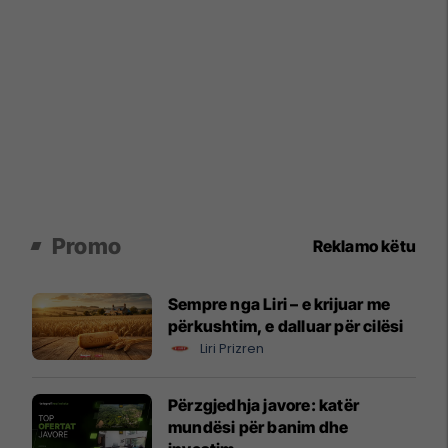
Promo
Reklamo këtu
Sempre nga Liri – e krijuar me
përkushtim, e dalluar për cilësi
Liri Prizren
Përzgjedhja javore: katër
mundësi për banim dhe