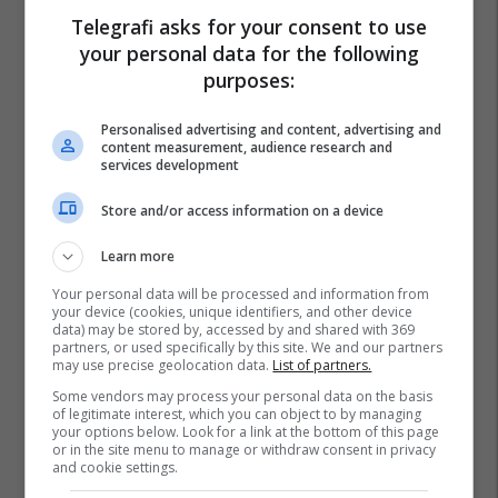
Telegrafi asks for your consent to use
your personal data for the following
purposes:
Personalised advertising and content, advertising and
content measurement, audience research and
services development
Store and/or access information on a device
Learn more
Your personal data will be processed and information from
your device (cookies, unique identifiers, and other device
data) may be stored by, accessed by and shared with 369
partners, or used specifically by this site. We and our partners
may use precise geolocation data.
List of partners.
Some vendors may process your personal data on the basis
of legitimate interest, which you can object to by managing
your options below. Look for a link at the bottom of this page
or in the site menu to manage or withdraw consent in privacy
Kuvendi I
Kshz Maqedoni
and cookie settings.
Margarita Caca - Nikollovska
Lista Zgjedhore Maqedoni