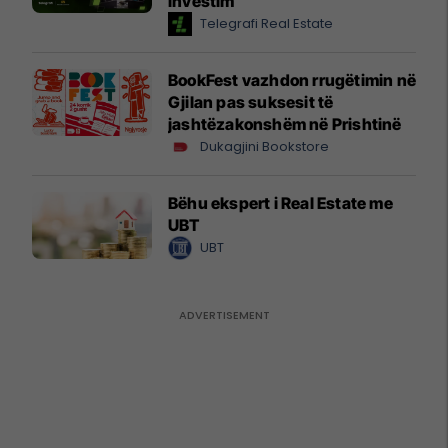
investim
Telegrafi Real Estate
BookFest vazhdon rrugëtimin në
Gjilan pas suksesit të
jashtëzakonshëm në Prishtinë
Dukagjini Bookstore
Bëhu ekspert i Real Estate me
UBT
UBT