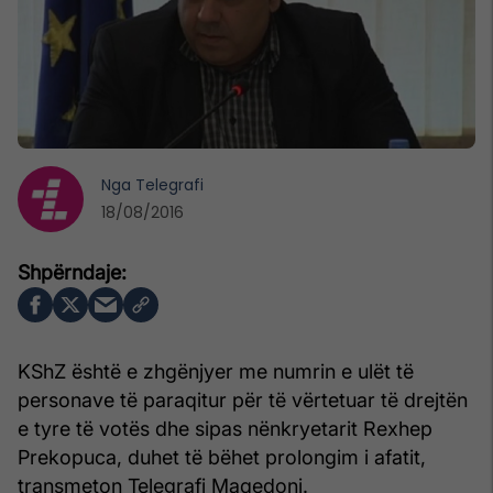
Nga
Telegrafi
18/08/2016
KShZ është e zhgënjyer me numrin e ulët të
personave të paraqitur për të vërtetuar të drejtën
e tyre të votës dhe sipas nënkryetarit Rexhep
Prekopuca, duhet të bëhet prolongim i afatit,
transmeton Telegrafi Maqedoni.