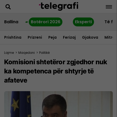
Ballina
Botërori 2026
Eksperti
Të fu
Prishtina
Prizreni
Peja
Ferizaj
Gjakova
Mitrov
Lajme
>
Maqedoni
>
Politikë
Komisioni shtetëror zgjedhor nuk
ka kompetenca për shtyrje të
afateve