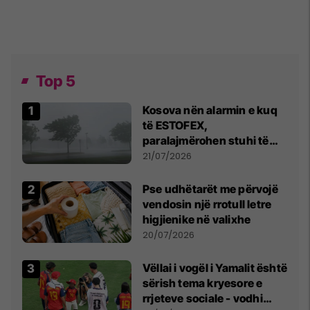
Top 5
Kosova nën alarmin e kuq
të ESTOFEX,
paralajmërohen stuhi të
fuqishme me breshër dhe
21/07/2026
erëra të forta
Pse udhëtarët me përvojë
vendosin një rrotull letre
higjienike në valixhe
20/07/2026
Vëllai i vogël i Yamalit është
sërish tema kryesore e
rrjeteve sociale - vodhi