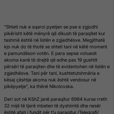
“Shteti nuk e sqaroi pyetjen se pse e zgjodhi
pikërisht këtë mënyrë që dikush të paraqitet kur
tashmë është në listën e zgjedhësve. Megjithatë
kjo nuk do të thotë se shteti tani në këtë moment
e pamundëson votën. E para sepse votuesit
akoma kanë të drejtë që edhe pas 19 gushtit
përsëri të paraqiten dhe të evidentohen në listën e
zgjedhësve. Tani për tani, kushtetutshmëria e
kësaj çështje akoma nuk është vendosur në
pikëpyetje”, ka thënë Nikolovska.
Deri sot në KShZ janë paraqitur 6984 kurse rreth
32 mijë të tjerë mbeten të dyshimtë dhe nesër
është afati i fundit për t’u paraqitur./Telegrafi/