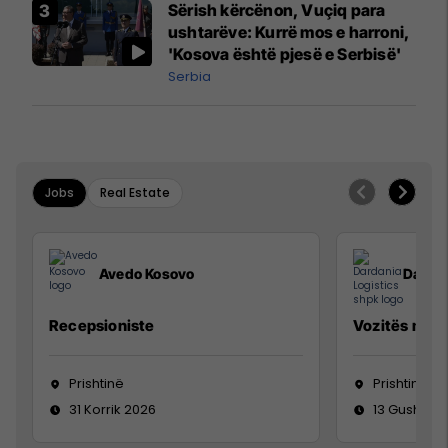
Sërish kërcënon, Vuçiq para
ushtarëve: Kurrë mos e harroni,
'Kosova është pjesë e Serbisë'
Serbia
Jobs
Real Estate
Avedo Kosovo
Dardan
Recepsioniste
Vozitës me K
Prishtinë
Prishtinë
31 Korrik 2026
13 Gusht 20