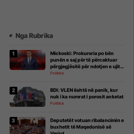
Nga Rubrika
Mickoski: Prokuroria po bën
punën e saj për të përcaktuar
përgjegjësitë për ndotjen e ujit
në Gostivar
Politikë
BDI: VLEN është në panik, kur
nuk i ka numrat i porosit anketat
Politikë
Deputetët votuan ribalancimin e
buxhetit të Maqedonisë së
Veriut