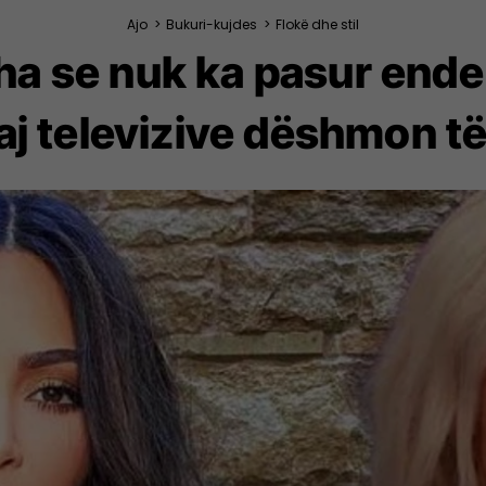
Ajo
>
Bukuri-kujdes
>
Flokë dhe stil
a se nuk ka pasur ende f
saj televizive dëshmon t