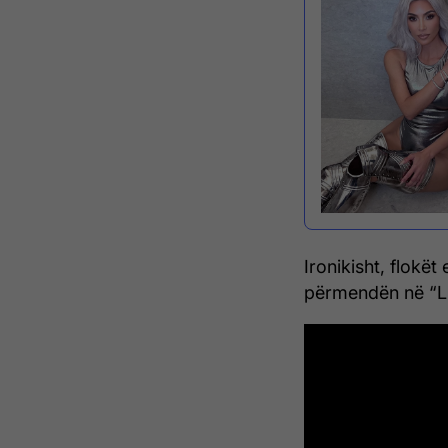
Ironikisht, flokë
përmendën në “Li