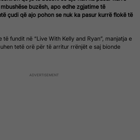
 mbushëse buzësh, apo edhe zgjatime të
të çudi që ajo pohon se nuk ka pasur kurrë flokë të
e të fundit në “Live With Kelly and Ryan”, manjatja e
uhen tetë orë për të arritur rrënjët e saj bionde