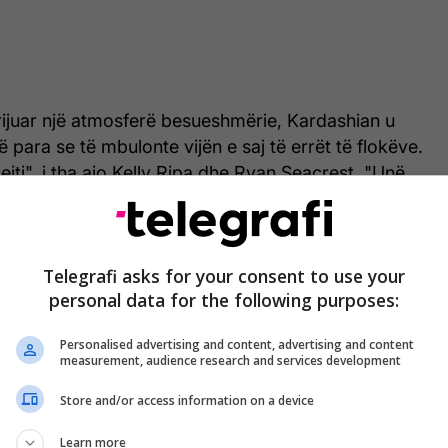
rijuar një atmosferë besueshmërie, Kardashian u
ë para se të mbulonte vijën e saj të errët të flokëve.
ejti", i tha ajo Kelly Ripa dhe Ryan Seacrest. "Unë
 dembele. Është shumë punë”.
Telegrafi asks for your consent to use your
personal data for the following purposes:
Personalised advertising and content, advertising and content
measurement, audience research and services development
Store and/or access information on a device
Learn more