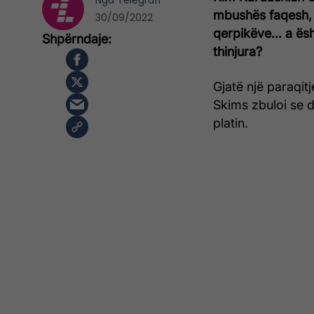
Nga
Telegrafi
mbushës faqesh,
30/09/2022
qerpikëve… a ësh
thinjura?
Gjatë një paraqitj
Skims zbuloi se d
platin.