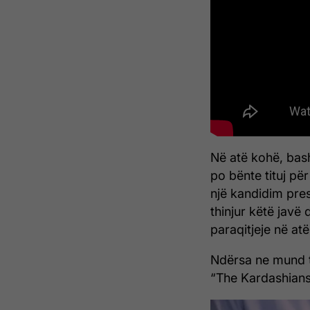
Në atë kohë, bas
po bënte tituj pë
një kandidim pres
thinjur këtë javë 
paraqitjeje në at
Ndërsa ne mund ta
“The Kardashians