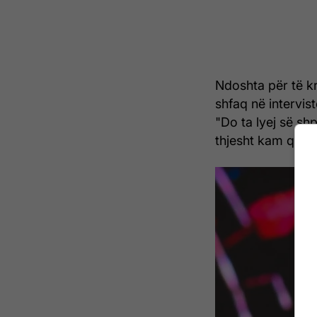
Ndoshta për të k
shfaq në intervist
"Do ta lyej së shp
thjesht kam qenë