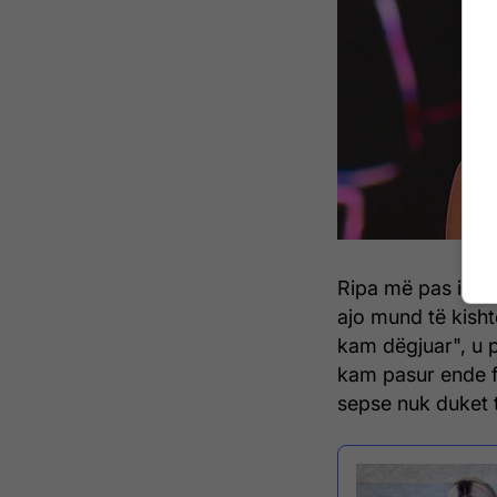
Ripa më pas i tha
ajo mund të kisht
kam dëgjuar", u p
kam pasur ende fl
sepse nuk duket t