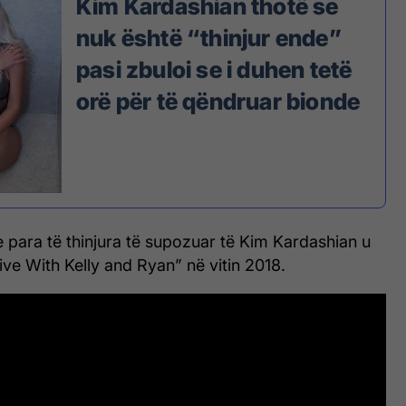
Kim Kardashian thotë se
nuk është “thinjur ende”
pasi zbuloi se i duhen tetë
orë për të qëndruar bionde
t e para të thinjura të supozuar të Kim Kardashian u
ve With Kelly and Ryan” në vitin 2018.