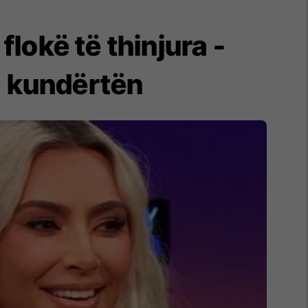
lokë të thinjura -
ë kundërtën