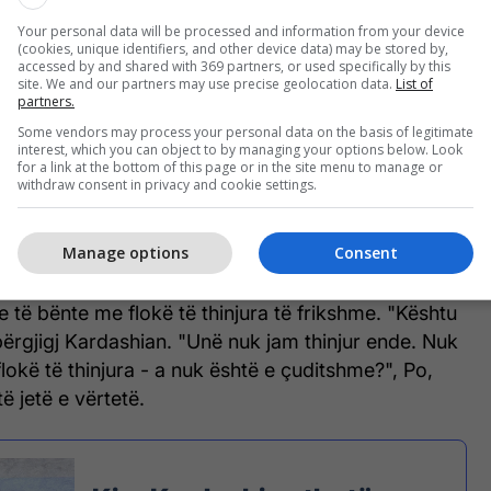
Your personal data will be processed and information from your device
(cookies, unique identifiers, and other device data) may be stored by,
accessed by and shared with 369 partners, or used specifically by this
site. We and our partners may use precise geolocation data.
List of
partners.
Some vendors may process your personal data on the basis of legitimate
interest, which you can object to by managing your options below. Look
for a link at the bottom of this page or in the site menu to manage or
withdraw consent in privacy and cookie settings.
Manage options
Consent
 Kardashian që të shikonte në anën e ndritshme -
e të bënte me flokë të thinjura të frikshme. "Kështu
ërgjigj Kardashian. "Unë nuk jam thinjur ende. Nuk
okë të thinjura - a nuk është e çuditshme?", Po,
ë jetë e vërtetë.