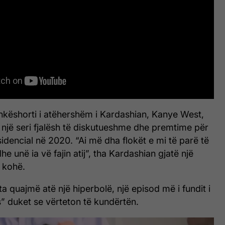
hkëshorti i atëhershëm i Kardashian, Kanye West,
r një seri fjalësh të diskutueshme dhe premtime për
idencial në 2020. “Ai më dha flokët e mi të parë të
dhe unë ia vë fajin atij”, tha Kardashian gjatë një
ë kohë.
 quajmë atë një hiperbolë, një episod më i fundit i
” duket se vërteton të kundërtën.