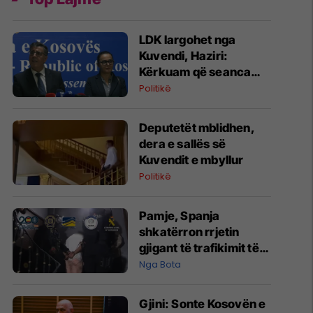
LDK largohet nga
Kuvendi, Haziri:
Kërkuam që seanca
konstituive të mbahet
Politikë
sonte
Deputetët mblidhen,
dera e sallës së
Kuvendit e mbyllur
Politikë
Pamje, Spanja
shkatërron rrjetin
gjigant të trafikimit të
emigrantëve dhe
Nga Bota
drogës në Mesdhe
Gjini: Sonte Kosovën e