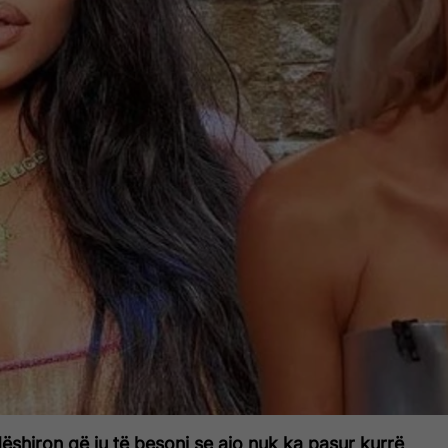
shiron që ju të besoni se ajo nuk ka pasur kurrë