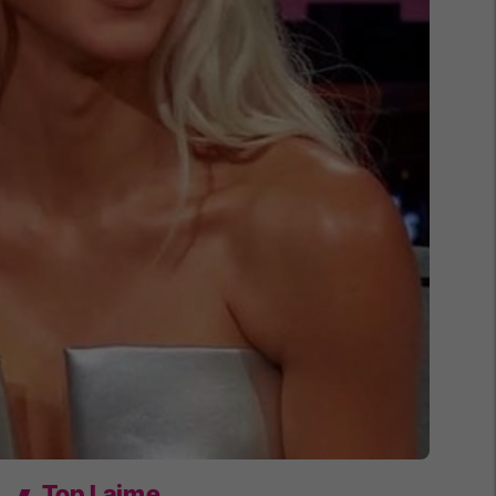
Top Lajme