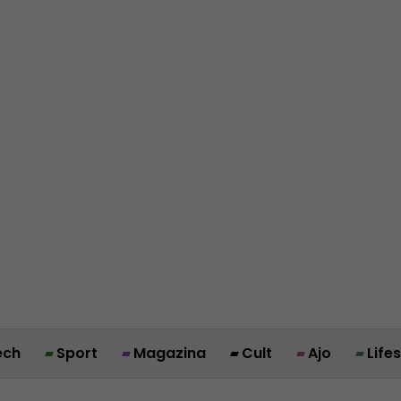
ech
Sport
Magazina
Cult
Ajo
Life