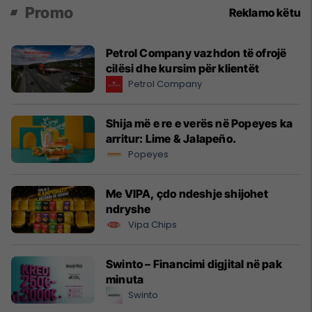
Promo
Reklamo këtu
Petrol Company vazhdon të ofrojë
cilësi dhe kursim për klientët
Petrol Company
Shija më e re e verës në Popeyes ka
arritur: Lime & Jalapeño.
Popeyes
Me VIPA, çdo ndeshje shijohet
ndryshe
Vipa Chips
Swinto – Financimi digjital në pak
minuta
Swinto