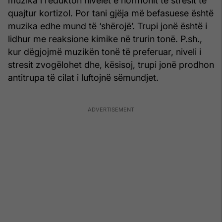
muzika i redukton nivelet e hormonit të stresit të
quajtur kortizol. Por tani gjëja më befasuese është
muzika edhe mund të ‘shërojë’. Trupi jonë është i
lidhur me reaksione kimike në trurin tonë. P.sh.,
kur dëgjojmë muzikën tonë të preferuar, niveli i
stresit zvogëlohet dhe, kësisoj, trupi jonë prodhon
antitrupa të cilat i luftojnë sëmundjet.