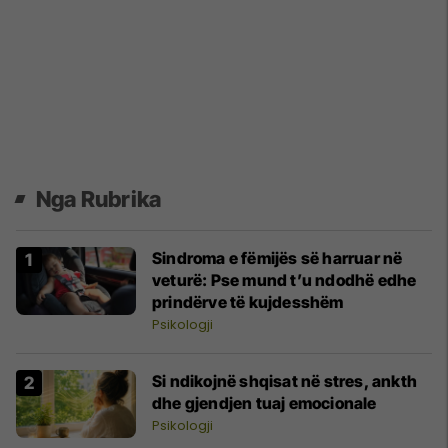
Nga Rubrika
Sindroma e fëmijës së harruar në
veturë: Pse mund t’u ndodhë edhe
prindërve të kujdesshëm
Psikologji
Si ndikojnë shqisat në stres, ankth
dhe gjendjen tuaj emocionale
Psikologji