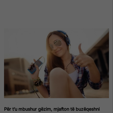
Për t’u mbushur gëzim, mjafton të buzëqeshni