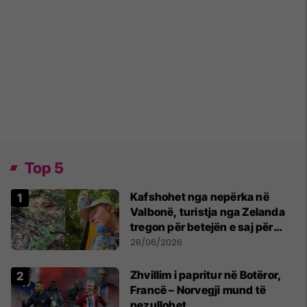
Top 5
Kafshohet nga nepërka në
Valbonë, turistja nga Zelanda
tregon për betejën e saj për
mbijetesë
28/06/2026
Zhvillim i papritur në Botëror,
Francë – Norvegji mund të
pezullohet