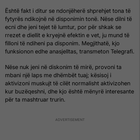
Është fakt i ditur se ndonjëherë shprehjet tona të
fytyrës ndikojnë në disponimin tonë. Nëse dilni të
ecni dhe jeni tejet të lumtur, por për shkak se
rrezet e diellit e kryejnë efektin e vet, ju mund të
filloni të ndiheni pa disponim. Megjithatë, kjo
funksionon edhe anasjelltas, transmeton Telegrafi.
Nëse nuk jeni në diskonim të mirë, provoni ta
mbani një laps me dhëmbët tuaj; kësisoj i
aktivizoni muskujt të cilët normalisht aktivizohen
kur buzëqeshni, dhe kjo është mënyrë interesante
për ta mashtruar trurin.