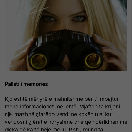
Pallati i memories
Kjo është mënyrë e mahnitshme për t’i mbajtur
mend informacionet më lehtë. Mjafton ta krijoni
një imazh të çfarëdo vendi në kokën tuaj ku i
vendosni gjërat e ndryshme dhe që ndërlidhen me
diçka që ka të bëjë me ju. P.sh., mund ta