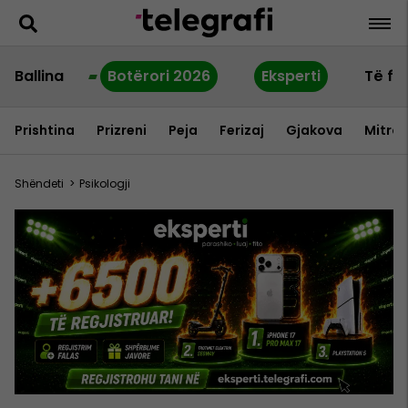
Ballina
Botërori 2026
Eksperti
Të fu
Prishtina
Prizreni
Peja
Ferizaj
Gjakova
Mitrov
Shëndeti
>
Psikologji