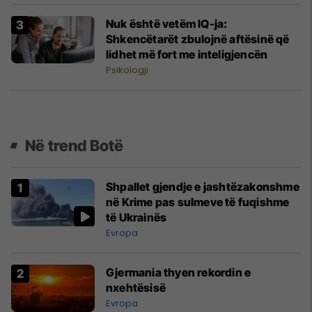
Nuk është vetëm IQ-ja:
Shkencëtarët zbulojnë aftësinë që
lidhet më fort me inteligjencën
Psikologji
Në trend Botë
Shpallet gjendje e jashtëzakonshme
në Krime pas sulmeve të fuqishme
të Ukrainës
Evropa
Gjermania thyen rekordin e
nxehtësisë
Evropa