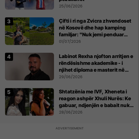
25/06/2026
Çifti i ri nga Zvicra zhvendoset
në Kosovë dhe hap kamping
familjar: "Nuk jemi penduar
asnjë ditë"
01/07/2026
Labinot Rexha njofton arritjen e
rëndësishme akademike - i
njihet diploma e masterit në
Psikologji në Zvicër
29/06/2026
Shtatzënia me IVF, Xheneta i
reagon ashpër Xhuli Nurës: Ke
gabuar, ndjenjën e babait nuk
mund t'ia plotësosh kurrë
28/06/2026