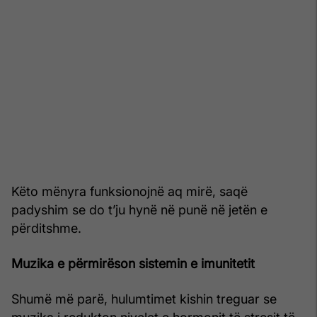
Këto mënyra funksionojnë aq mirë, saqë
padyshim se do t’ju hynë në punë në jetën e
përditshme.
Muzika e përmirëson sistemin e imunitetit
Shumë më parë, hulumtimet kishin treguar se