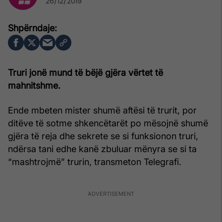
26/12/2019
Truri jonë mund të bëjë gjëra vërtet të
mahnitshme.
Ende mbeten mister shumë aftësi të trurit, por
ditëve të sotme shkencëtarët po mësojnë shumë
gjëra të reja dhe sekrete se si funksionon truri,
ndërsa tani edhe kanë zbuluar mënyra se si ta
“mashtrojmë” trurin, transmeton Telegrafi.