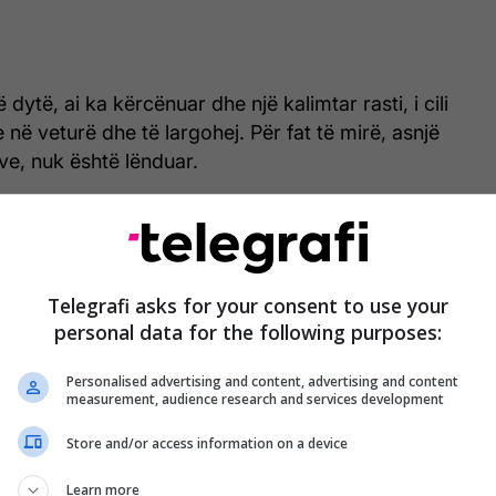
ë dytë, ai ka kërcënuar dhe një kalimtar rasti, i cili
e në veturë dhe të largohej. Për fat të mirë, asnjë
ve, nuk është lënduar.
t e sigurisë, kanë bërë që të behet identifikimi i të
u plaçkitje të armatosur, por nuk shkaktoi ndonjë
Telegrafi asks for your consent to use your
i të cilit ngarkohet, McCormak do të del para
personal data for the following purposes:
prill. /Telegrafi/
Personalised advertising and content, advertising and content
measurement, audience research and services development
Store and/or access information on a device
Learn more