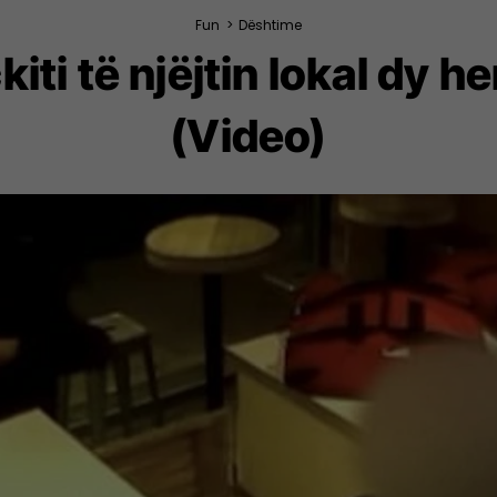
Fun
>
Dështime
iti të njëjtin lokal dy h
(Video)