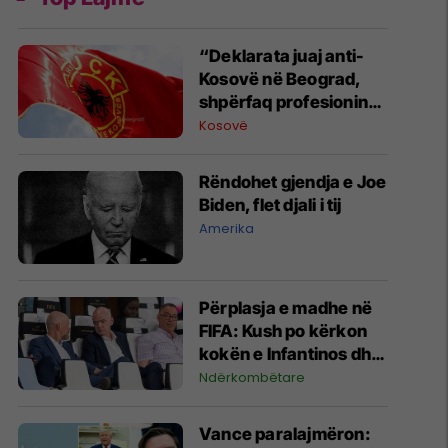
“Deklarata juaj anti-
Kosovë në Beograd,
shpërfaq profesionin
tënd para se të
Kosovë
bëheshe president”,
OVL e UÇK-së i reagon
Rëndohet gjendja e Joe
Zelenskyt
Biden, flet djali i tij
Amerika
Përplasja e madhe në
FIFA: Kush po kërkon
kokën e Infantinos dhe
kush po e mbron?
Ndërkombëtare
Vance paralajmëron: