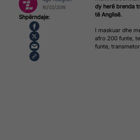
dy herë brenda tr
16/02/2019
të Anglisë.
I maskuar dhe me 
afro 200 funte, t
funte, transmeton