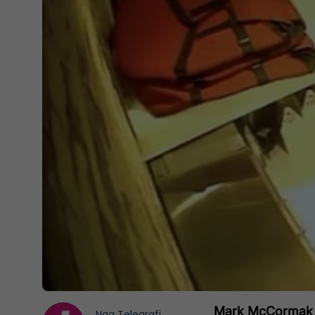
Mark McCormak ësh
Nga
Telegrafi