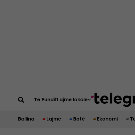
Të Fundit
Lajme lokale
Ballina
Lajme
Botë
Ekonomi
T