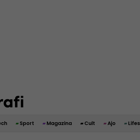
ech
Sport
Magazina
Cult
Ajo
Life