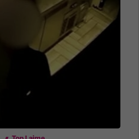
Top Lajme