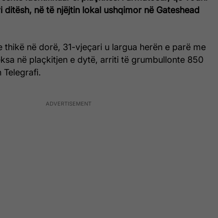
i ditësh, në të njëjtin lokal ushqimor në Gateshead
thikë në dorë, 31-vjeçari u largua herën e parë me
eksa në plaçkitjen e dytë, arriti të grumbullonte 850
 Telegrafi.