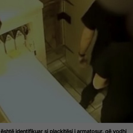
të identifikuar si plaçkitësi i armatosur, që vodhi