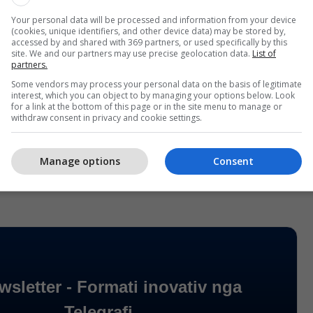
Your personal data will be processed and information from your device
(cookies, unique identifiers, and other device data) may be stored by,
accessed by and shared with 369 partners, or used specifically by this
site. We and our partners may use precise geolocation data.
List of
partners.
Some vendors may process your personal data on the basis of legitimate
interest, which you can object to by managing your options below. Look
for a link at the bottom of this page or in the site menu to manage or
withdraw consent in privacy and cookie settings.
Manage options
Consent