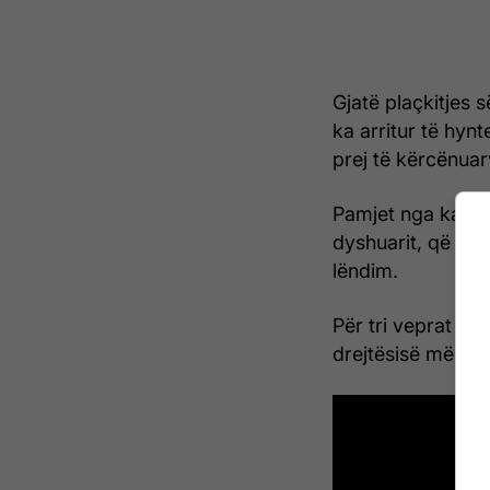
Gjatë plaçkitjes s
ka arritur të hynt
prej të kërcënuar
Pamjet nga kamera
dyshuarit, që kre
lëndim.
Për tri veprat mb
drejtësisë më tetë 