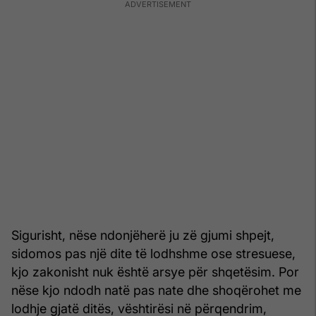
Sigurisht, nëse ndonjëherë ju zë gjumi shpejt,
sidomos pas një dite të lodhshme ose stresuese,
kjo zakonisht nuk është arsye për shqetësim. Por
nëse kjo ndodh natë pas nate dhe shoqërohet me
lodhje gjatë ditës, vështirësi në përqendrim,