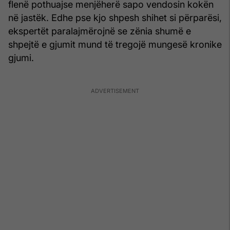
flenë pothuajse menjëherë sapo vendosin kokën
në jastëk. Edhe pse kjo shpesh shihet si përparësi,
ekspertët paralajmërojnë se zënia shumë e
shpejtë e gjumit mund të tregojë mungesë kronike
gjumi.