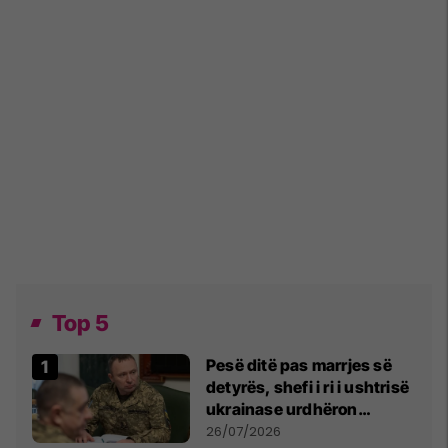
Top 5
Pesë ditë pas marrjes së
detyrës, shefi i ri i ushtrisë
ukrainase urdhëron
kontroll të madh
26/07/2026