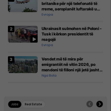
britanike për një telefonatë të
rreme, aeroplanët luftarakë u
ngritën në ajër për të
Evropa
interceptuar fluturaken e Qatar
Airways që po shkonte drejt
Ukrainasit sulmohen në Poloni -
Mançesterit
Tusk i kërkon presidentit të
reagojë
Evropa
Vendet më të mira për
emigrantët në vitin 2026, po
mendoni të filloni një jetë jashtë
vendit?
Nga Bota
Jobs
Real Estate