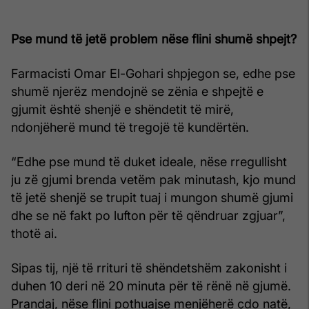
Pse mund të jetë problem nëse flini shumë shpejt?
Farmacisti Omar El-Gohari shpjegon se, edhe pse
shumë njerëz mendojnë se zënia e shpejtë e
gjumit është shenjë e shëndetit të mirë,
ndonjëherë mund të tregojë të kundërtën.
“Edhe pse mund të duket ideale, nëse rregullisht
ju zë gjumi brenda vetëm pak minutash, kjo mund
të jetë shenjë se trupit tuaj i mungon shumë gjumi
dhe se në fakt po lufton për të qëndruar zgjuar”,
thotë ai.
Sipas tij, një të rrituri të shëndetshëm zakonisht i
duhen 10 deri në 20 minuta për të rënë në gjumë.
Prandaj, nëse flini pothuajse menjëherë çdo natë,