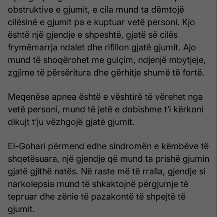
obstruktive e gjumit, e cila mund ta dëmtojë
cilësinë e gjumit pa e kuptuar vetë personi. Kjo
është një gjendje e shpeshtë, gjatë së cilës
frymëmarrja ndalet dhe rifillon gjatë gjumit. Ajo
mund të shoqërohet me gulçim, ndjenjë mbytjeje,
zgjime të përsëritura dhe gërhitje shumë të fortë.
Meqenëse apnea është e vështirë të vërehet nga
vetë personi, mund të jetë e dobishme t’i kërkoni
dikujt t’ju vëzhgojë gjatë gjumit.
El-Gohari përmend edhe sindromën e këmbëve të
shqetësuara, një gjendje që mund ta prishë gjumin
gjatë gjithë natës. Në raste më të rralla, gjendje si
narkolepsia mund të shkaktojnë përgjumje të
tepruar dhe zënie të pazakontë të shpejtë të
gjumit.