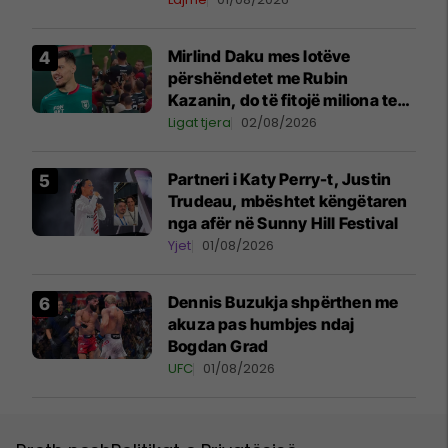
Mirlind Daku mes lotëve
përshëndetet me Rubin
Kazanin, do të fitojë miliona te
Spartak Moska
Ligat tjera
02/08/2026
Partneri i Katy Perry-t, Justin
Trudeau, mbështet këngëtaren
nga afër në Sunny Hill Festival
Yjet
01/08/2026
Dennis Buzukja shpërthen me
akuza pas humbjes ndaj
Bogdan Grad
UFC
01/08/2026