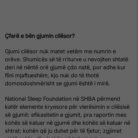
Çfarë e bën gjumin cilësor?
Gjumi cilësor nuk matet vetëm me numrin e
orëve. Shumicës së të rriturve u nevojiten shtatë
deri në nëntë orë gjumë çdo natë, por edhe kur
flini mjaftueshëm, kjo nuk do të thotë
domosdoshmërisht se gjumi është i mirë.
National Sleep Foundation në SHBA përmend
katër elemente kryesore për vlerësimin e cilësisë
së gjumit: efikasitetin e gjumit, pra raportin mes
kohës së kaluar në gjumë dhe kohës së kaluar në
shtrat; kohën që ju duhet për të fjetur; zgjimet