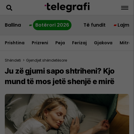
Ballina
Botërori 2026
Të fundit
Lajme
Prishtina
Prizreni
Peja
Ferizaj
Gjakova
Mitrov
Shëndeti
>
Gjendjet shëndetësore
Ju zë gjumi sapo shtriheni? Kjo
mund të mos jetë shenjë e mirë