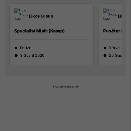
Elkos Group
Elkos
Specialist Mishi (Kasap)
Punëtor në 
Ferizaj
Xërxe
3 Gusht 2026
20 Gusht 2