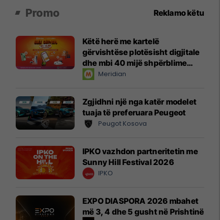
Promo
Reklamo këtu
Këtë herë me kartelë
gërvishtëse plotësisht digjitale
dhe mbi 40 mijë shpërblime
instant!
Meridian
Zgjidhni një nga katër modelet
tuaja të preferuara Peugeot
Peugot Kosova
IPKO vazhdon partneritetin me
Sunny Hill Festival 2026
IPKO
EXPO DIASPORA 2026 mbahet
më 3, 4 dhe 5 gusht në Prishtinë