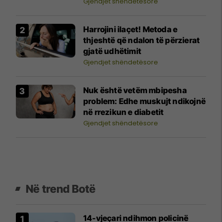
Gjendjet shëndetësore
Harrojini ilaçet! Metoda e
thjeshtë që ndalon të përzierat
gjatë udhëtimit
Gjendjet shëndetësore
Nuk është vetëm mbipesha
problem: Edhe muskujt ndikojnë
në rrezikun e diabetit
Gjendjet shëndetësore
Në trend Botë
14-vjeçari ndihmon policinë