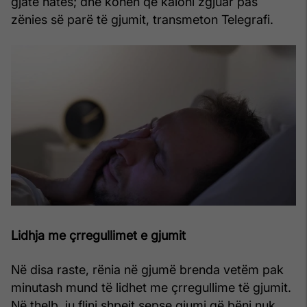
gjatë natës; dhe kohën që kaloni zgjuar pas
zënies së parë të gjumit, transmeton Telegrafi.
Lidhja me çrregullimet e gjumit
Në disa raste, rënia në gjumë brenda vetëm pak
minutash mund të lidhet me çrregullime të gjumit.
Në thelb, ju flini shpejt sepse gjumi që bëni nuk