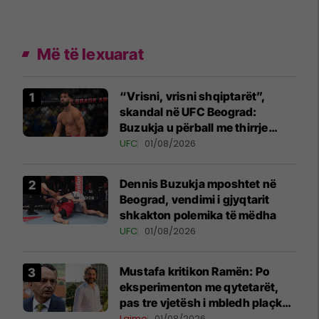
Më të lexuarat
“Vrisni, vrisni shqiptarët”,
skandal në UFC Beograd:
Buzukja u përball me thirrje
anti-shqiptare nga tribunat
UFC
01/08/2026
Dennis Buzukja mposhtet në
Beograd, vendimi i gjyqtarit
shkakton polemika të mëdha
UFC
01/08/2026
Mustafa kritikon Ramën: Po
eksperimenton me qytetarët,
pas tre vjetësh i mbledh plaçkat
për Londër
Lajme
01/08/2026