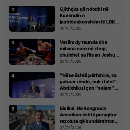
Gjithçka që ndodhi në
Kuvendin e
jashtëzakonshëm të LDK-
së
30/07/2026
Vetëm dy raunde dhe
miliona euro në xhep,
zbulohet sa fituan Joshua
e Prenga
26/07/2026
"Nëse është përfshirë, ka
gabuar rëndë, nuk i falet",
Abdixhiku i çon “selam”
Përparim Ramës
30/07/2026
Bislimi: Në Kongresin
Amerikan është paraqitur
rezoluta që kundërshton
mbajtjen e Asamblesë
27/07/2026